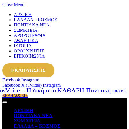
Close Menu
ΑΡΧΙΚΗ
ΕΛΛΑΔΑ – ΚΟΣΜΟΣ
ΠΟΝΤΙΑΚΑ ΝΕΑ
ΣΩΜΑΤΕΙΑ
ΑΡΘΡΟΓΡΑΦΙΑ
ΑΘΛΗΤΙΚΑ
ΙΣΤΟΡΙΑ
ΟΡΟΙ ΧΡΗΣΗΣ
ΕΠΙΚΟΙΝΩΝΙΑ
ΕΚΔΗΛΩΣΕΙΣ
Facebook
Instagram
Facebook
X (Twitter)
Instagram
ΕΚΔΗΛΩΣΕΙΣ
ΑΡΧΙΚΗ
ΠΟΝΤΙΑΚΑ ΝΕΑ
ΣΩΜΑΤΕΙΑ
ΕΛΛΑΔΑ – ΚΟΣΜΟΣ