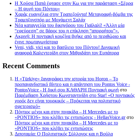
Η Χρύσα Παπά έφτασε στην Κω για την παράσταση «Σέρρα
– Η ψυχή του Πόντου»
Χαράς ευαγγέλια στην Τραπεζούντα! Μεταγραφή-βόμβα της
Τραμπζονσπόρ με Μοχάμεντ Σαλάχ
Νέα καταγγελία του δικηγόρου του Γιαϊλαλί! «Άλλη μία
“εφεύρεση” σε βάρος του η επίκληση “απορρήτου”».
Ακρινή: Η ποντιακή κουζίνα βγήκε από το περιθώριο και
έγινε πρωταγωνίστρια
Veni, vidi, vici και το βασίλειο του Πόντου! Δυναμική
αναφορά Καλεντερίδη στον Μιθριδάτη τον Ευπάτορα
Recent Comments
Η «Türkiye» ξαναγράφει την ιστορία του Horon – Το
προπαγανδιστικό βίντεο και η απάντηση του Pontos Voice -
PontosVoice - H δική σου ΚΑΘΑΡΗ Ποντιακή φωνή
στο
Παρέμβαση Χρήστου Κωνσταντινίδη στο Star! «Ο ποντιακός
χορός δεν είναι τουρκικός – Πρόκειται για πολιτιστικό
σφετερισμό»
Πόντιος μέχρι και στην πινακίδα – Η Mercedes με το
«PONTIOS» που κλέβει τις εντυπώσεις - HellasVoice.gr
στο
Πόντιος μέχρι και στην πινακίδα – Η Mercedes με το
«PONTIOS» που κλέβει τις εντυπώσεις
Διποταμία: Ο Πολιτιστικός Σύλλογος και η Βούλα