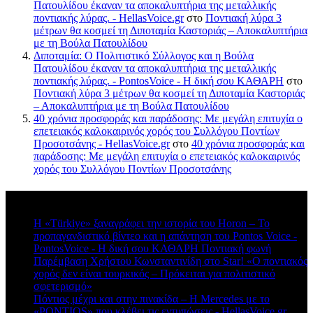
Πατουλίδου έκαναν τα αποκαλυπτήρια της μεταλλικής
ποντιακής λύρας. - HellasVoice.gr
στο
Ποντιακή λύρα 3
μέτρων θα κοσμεί τη Διποταμία Καστοριάς – Αποκαλυπτήρια
με τη Βούλα Πατουλίδου
Διποταμία: Ο Πολιτιστικό Σύλλογος και η Βούλα
Πατουλίδου έκαναν τα αποκαλυπτήρια της μεταλλικής
ποντιακής λύρας. - PontosVoice - H δική σου ΚΑΘΑΡΗ
στο
Ποντιακή λύρα 3 μέτρων θα κοσμεί τη Διποταμία Καστοριάς
– Αποκαλυπτήρια με τη Βούλα Πατουλίδου
40 χρόνια προσφοράς και παράδοσης: Με μεγάλη επιτυχία ο
επετειακός καλοκαιρινός χορός του Συλλόγου Ποντίων
Προσοτσάνης - HellasVoice.gr
στο
40 χρόνια προσφοράς και
παράδοσης: Με μεγάλη επιτυχία ο επετειακός καλοκαιρινός
χορός του Συλλόγου Ποντίων Προσοτσάνης
Πρόσφατα σχόλια
Η «Türkiye» ξαναγράφει την ιστορία του Horon – Το
προπαγανδιστικό βίντεο και η απάντηση του Pontos Voice -
PontosVoice - H δική σου ΚΑΘΑΡΗ Ποντιακή φωνή
στο
Παρέμβαση Χρήστου Κωνσταντινίδη στο Star! «Ο ποντιακός
χορός δεν είναι τουρκικός – Πρόκειται για πολιτιστικό
σφετερισμό»
Πόντιος μέχρι και στην πινακίδα – Η Mercedes με το
«PONTIOS» που κλέβει τις εντυπώσεις - HellasVoice.gr
στο