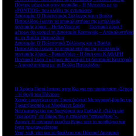
Πόντιος μέχρι και στην πινακίδα – Η Mercedes με το
«PONTIOS» που κλέβει τις εντυπώσεις
Διποταμία: Ο Πολιτιστικός Σύλλογος και η Βούλα
Πατουλίδου έκαναν τα αποκαλυπτήρια της μεταλλικής
ποντιακής λύρας. - HellasVoice.gr
στο
Ποντιακή λύρα 3
μέτρων θα κοσμεί τη Διποταμία Καστοριάς – Αποκαλυπτήρια
με τη Βούλα Πατουλίδου
Διποταμία: Ο Πολιτιστικό Σύλλογος και η Βούλα
Πατουλίδου έκαναν τα αποκαλυπτήρια της μεταλλικής
ποντιακής λύρας. - PontosVoice - H δική σου ΚΑΘΑΡΗ
στο
Ποντιακή λύρα 3 μέτρων θα κοσμεί τη Διποταμία Καστοριάς
– Αποκαλυπτήρια με τη Βούλα Πατουλίδου
Πρόσφατα άρθρα
Η Χρύσα Παπά έφτασε στην Κω για την παράσταση «Σέρρα
– Η ψυχή του Πόντου»
Χαράς ευαγγέλια στην Τραπεζούντα! Μεταγραφή-βόμβα της
Τραμπζονσπόρ με Μοχάμεντ Σαλάχ
Νέα καταγγελία του δικηγόρου του Γιαϊλαλί! «Άλλη μία
“εφεύρεση” σε βάρος του η επίκληση “απορρήτου”».
Ακρινή: Η ποντιακή κουζίνα βγήκε από το περιθώριο και
έγινε πρωταγωνίστρια
Veni, vidi, vici και το βασίλειο του Πόντου! Δυναμική