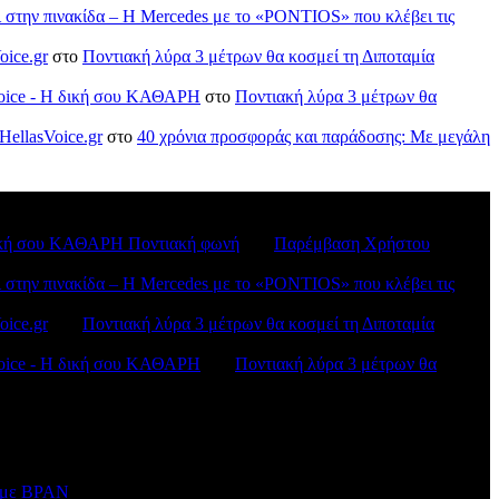
ι στην πινακίδα – Η Mercedes με το «PONTIOS» που κλέβει τις
oice.gr
στο
Ποντιακή λύρα 3 μέτρων θα κοσμεί τη Διποταμία
sVoice - H δική σου ΚΑΘΑΡΗ
στο
Ποντιακή λύρα 3 μέτρων θα
HellasVoice.gr
στο
40 χρόνια προσφοράς και παράδοσης: Με μεγάλη
H δική σου ΚΑΘΑΡΗ Ποντιακή φωνή
στο
Παρέμβαση Χρήστου
ι στην πινακίδα – Η Mercedes με το «PONTIOS» που κλέβει τις
oice.gr
στο
Ποντιακή λύρα 3 μέτρων θα κοσμεί τη Διποταμία
sVoice - H δική σου ΚΑΘΑΡΗ
στο
Ποντιακή λύρα 3 μέτρων θα
ν με BPAN