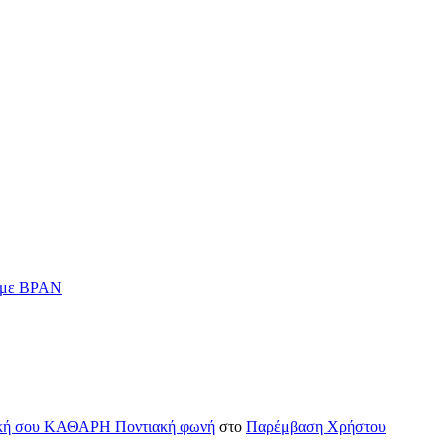
ν με BPAN
H δική σου ΚΑΘΑΡΗ Ποντιακή φωνή
στο
Παρέμβαση Χρήστου