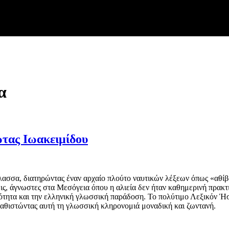
α
ώτας Ιωακειμίδου
ασσα, διατηρώντας έναν αρχαίο πλούτο ναυτικών λέξεων όπως «αθίβ
εις, άγνωστες στα Μεσόγεια όπου η αλιεία δεν ήταν καθημερινή πρακ
ότητα και την ελληνική γλωσσική παράδοση. Το πολύτιμο Λεξικόν Ἡσυ
αθιστώντας αυτή τη γλωσσική κληρονομιά μοναδική και ζωντανή.