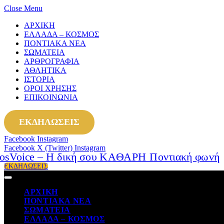
Close Menu
ΑΡΧΙΚΗ
ΕΛΛΑΔΑ – ΚΟΣΜΟΣ
ΠΟΝΤΙΑΚΑ ΝΕΑ
ΣΩΜΑΤΕΙΑ
ΑΡΘΡΟΓΡΑΦΙΑ
ΑΘΛΗΤΙΚΑ
ΙΣΤΟΡΙΑ
ΟΡΟΙ ΧΡΗΣΗΣ
ΕΠΙΚΟΙΝΩΝΙΑ
ΕΚΔΗΛΩΣΕΙΣ
Facebook
Instagram
Facebook
X (Twitter)
Instagram
ΕΚΔΗΛΩΣΕΙΣ
ΑΡΧΙΚΗ
ΠΟΝΤΙΑΚΑ ΝΕΑ
ΣΩΜΑΤΕΙΑ
ΕΛΛΑΔΑ – ΚΟΣΜΟΣ