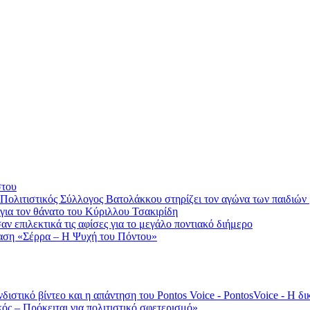
στου
 Πολιτιστικός Σύλλογος Βατολάκκου στηρίζει τον αγώνα των παιδιώ
ια τον θάνατο του Κύριλλου Τσακιρίδη
 επιλεκτικά τις αφίσες για το μεγάλο ποντιακό διήμερο
αση «Σέρρα – Η Ψυχή του Πόντου»
νδιστικό βίντεο και η απάντηση του Pontos Voice - PontosVoice - 
κός – Πρόκειται για πολιτιστικό σφετερισμό»