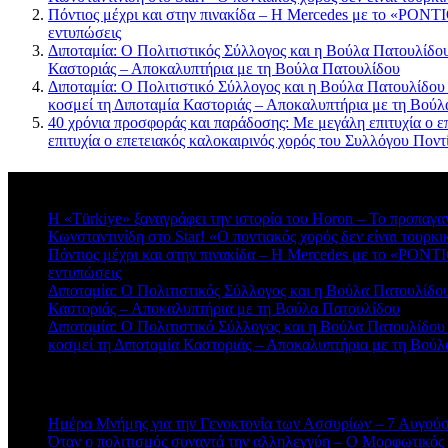
Πόντιος μέχρι και στην πινακίδα – Η Mercedes με το «PONTIO
εντυπώσεις
Διποταμία: Ο Πολιτιστικός Σύλλογος και η Βούλα Πατουλίδου 
Καστοριάς – Αποκαλυπτήρια με τη Βούλα Πατουλίδου
Διποταμία: Ο Πολιτιστικό Σύλλογος και η Βούλα Πατουλίδου
κοσμεί τη Διποταμία Καστοριάς – Αποκαλυπτήρια με τη Βού
40 χρόνια προσφοράς και παράδοσης: Με μεγάλη επιτυχία ο ε
επιτυχία ο επετειακός καλοκαιρινός χορός του Συλλόγου Πο
Πρόσφατα σχόλια
Η «Türkiye» ξαναγράφει την ιστορία του Horon – Το προπαγα
Κωνσταντινίδη στο Star! «Ο ποντιακός χορός δεν είναι τουρκι
Πόντιος μέχρι και στην πινακίδα – Η Mercedes με το «PONTIO
εντυπώσεις
Διποταμία: Ο Πολιτιστικός Σύλλογος και η Βούλα Πατουλίδου 
Καστοριάς – Αποκαλυπτήρια με τη Βούλα Πατουλίδου
Διποταμία: Ο Πολιτιστικό Σύλλογος και η Βούλα Πατουλίδου
κοσμεί τη Διποταμία Καστοριάς – Αποκαλυπτήρια με τη Βού
Πρόσφατα άρθρα
Ημέρα Μνήμης για την Γενοκτονία των Ασσυρίων – 7 Αυγού
Όταν ο πολιτισμός συναντά την αλληλεγγύη – Ο Μορφωτικός