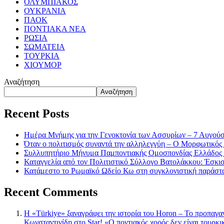
ΟΛΥΜΠΙΑΚΟΣ
ΟΥΚΡΑΝΙΑ
ΠΑΟΚ
ΠΟΝΤΙΑΚΑ ΝΕΑ
ΡΩΣΙΑ
ΣΩΜΑΤΕΙΑ
ΤΟΥΡΚΙΑ
ΧΙΟΥΜΟΡ
Αναζήτηση
Αναζήτηση
Recent Posts
Ημέρα Μνήμης για την Γενοκτονία των Ασσυρίων – 7 Αυγού
Όταν ο πολιτισμός συναντά την αλληλεγγύη – Ο Μορφωτικός
Συλλυπητήριο Μήνυμα Παμποντιακής Ομοσπονδίας Ελλάδος γ
Καταγγελία από τον Πολιτιστικό Σύλλογο Βατολάκκου: Έσκισαν
Κατάμεστο το Ρωμαϊκό Ωδείο Κω στη συγκλονιστική παράστ
Recent Comments
Η «Türkiye» ξαναγράφει την ιστορία του Horon – Το προπαγα
Κωνσταντινίδη στο Star! «Ο ποντιακός χορός δεν είναι τουρκι