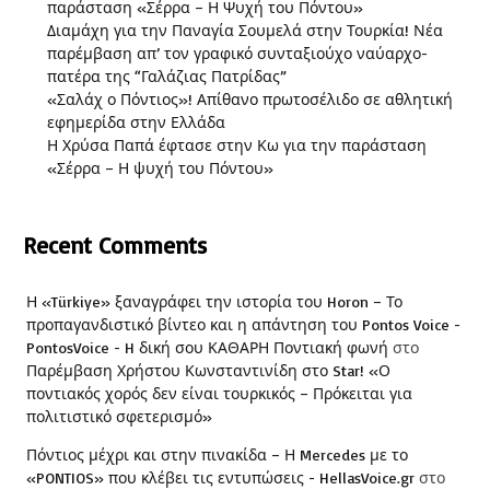
παράσταση «Σέρρα – Η Ψυχή του Πόντου»
Διαμάχη για την Παναγία Σουμελά στην Τουρκία! Νέα
παρέμβαση απ’ τον γραφικό συνταξιούχο ναύαρχο-
πατέρα της “Γαλάζιας Πατρίδας”
«Σαλάχ ο Πόντιος»! Απίθανο πρωτοσέλιδο σε αθλητική
εφημερίδα στην Ελλάδα
Η Χρύσα Παπά έφτασε στην Κω για την παράσταση
«Σέρρα – Η ψυχή του Πόντου»
Recent Comments
Η «Türkiye» ξαναγράφει την ιστορία του Horon – Το
προπαγανδιστικό βίντεο και η απάντηση του Pontos Voice -
PontosVoice - H δική σου ΚΑΘΑΡΗ Ποντιακή φωνή
στο
Παρέμβαση Χρήστου Κωνσταντινίδη στο Star! «Ο
ποντιακός χορός δεν είναι τουρκικός – Πρόκειται για
πολιτιστικό σφετερισμό»
Πόντιος μέχρι και στην πινακίδα – Η Mercedes με το
«PONTIOS» που κλέβει τις εντυπώσεις - HellasVoice.gr
στο