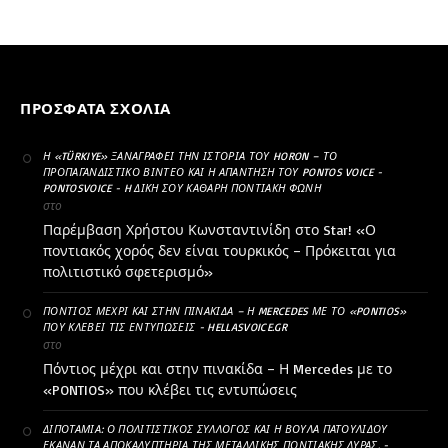
ΠΡΌΣΦΑΤΑ ΣΧΌΛΙΑ
Η «TÜRKIYE» ΞΑΝΑΓΡΆΦΕΙ ΤΗΝ ΙΣΤΟΡΊΑ ΤΟΥ HORON – ΤΟ
ΠΡΟΠΑΓΑΝΔΙΣΤΙΚΌ ΒΊΝΤΕΟ ΚΑΙ Η ΑΠΆΝΤΗΣΗ ΤΟΥ PONTOS VOICE -
PONTOSVOICE - H ΔΙΚΉ ΣΟΥ ΚΑΘΑΡΗ ΠΟΝΤΙΑΚΉ ΦΩΝΉ
στο
Παρέμβαση Χρήστου Κωνσταντινίδη στο Star! «Ο
ποντιακός χορός δεν είναι τουρκικός – Πρόκειται για
πολιτιστικό σφετερισμό»
ΠΌΝΤΙΟΣ ΜΈΧΡΙ ΚΑΙ ΣΤΗΝ ΠΙΝΑΚΊΔΑ – Η MERCEDES ΜΕ ΤΟ «PONTIOS»
ΠΟΥ ΚΛΈΒΕΙ ΤΙΣ ΕΝΤΥΠΏΣΕΙΣ - HELLASVOICE.GR
στο
Πόντιος μέχρι και στην πινακίδα – Η Mercedes με το
«PONTIOS» που κλέβει τις εντυπώσεις
ΔΙΠΟΤΑΜΊΑ: Ο ΠΟΛΙΤΙΣΤΙΚΌΣ ΣΎΛΛΟΓΟΣ ΚΑΙ Η ΒΟΎΛΑ ΠΑΤΟΥΛΊΔΟΥ
ΈΚΑΝΑΝ ΤΑ ΑΠΟΚΑΛΥΠΤΉΡΙΑ ΤΗΣ ΜΕΤΑΛΛΙΚΉΣ ΠΟΝΤΙΑΚΉΣ ΛΎΡΑΣ. -