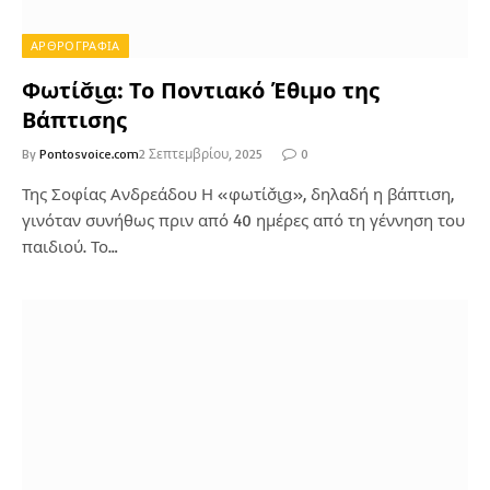
ΑΡΘΡΟΓΡΑΦΙΑ
Φωτίσ̌ι͜α: Το Ποντιακό Έθιμο της
Βάπτισης
By
Pontosvoice.com
2 Σεπτεμβρίου, 2025
0
Της Σοφίας Ανδρεάδου Η «φωτίσ̌ι͜α», δηλαδή η βάπτιση,
γινόταν συνήθως πριν από 40 ημέρες από τη γέννηση του
παιδιού. Το…