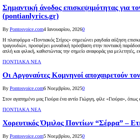
Σημαντική άνοδος επισκεψιμότητας για το
(pontianlyrics.gr)
By
Pontosvoice.com
4 Ιανουαρίου, 2026
0
Η πλατφόρμα «Ποντιακός Στίχος» σημειώνει ραγδαία αύξηση επισκε
τραγουδιών, προσφέρει μοναδική πρόσβαση στην ποντιακή παράδοση κ
απλή και φιλική, καθιστώντας την σημείο αναφοράς για μελετητές, ε
ΠΟΝΤΙΑΚΑ ΝΕΑ
Οι Αργοναύτες Κομνηνοί αποχαιρετούν το
By
Pontosvoice.com
6 Νοεμβρίου, 2025
0
Στον αγαπημένο μας Γιούρα ένα αντίο Γιώργη, φίλε «Γιούρα», όπω
ΠΟΝΤΙΑΚΑ ΝΕΑ
Χορευτικός Όμιλος Ποντίων “Σέρρα” – Ετή
By
Pontosvoice.com
5 Νοεμβρίου, 2025
0