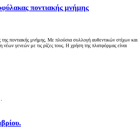
τοφύλακας ποντιακής μνήμης
 της ποντιακής μνήμης. Με πλούσια συλλογή αυθεντικών στίχων και
 νέων γενεών με τις ρίζες τους. Η χρήση της πλατφόρμας είναι
ή…
μβρίου.