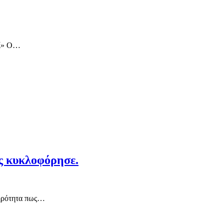
οί» Ο…
ις κυκλοφόρησε.
στηρότητα πως…