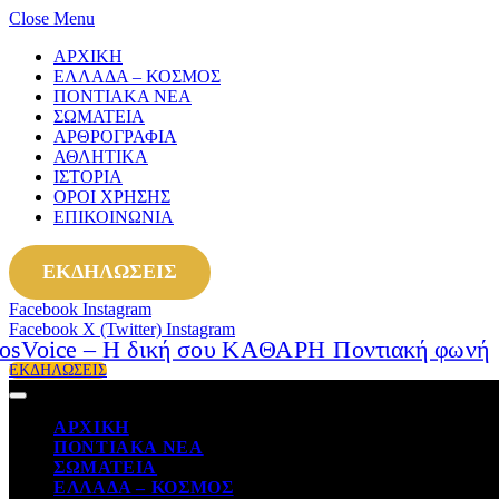
Close Menu
ΑΡΧΙΚΗ
ΕΛΛΑΔΑ – ΚΟΣΜΟΣ
ΠΟΝΤΙΑΚΑ ΝΕΑ
ΣΩΜΑΤΕΙΑ
ΑΡΘΡΟΓΡΑΦΙΑ
ΑΘΛΗΤΙΚΑ
ΙΣΤΟΡΙΑ
ΟΡΟΙ ΧΡΗΣΗΣ
ΕΠΙΚΟΙΝΩΝΙΑ
ΕΚΔΗΛΩΣΕΙΣ
Facebook
Instagram
Facebook
X (Twitter)
Instagram
ΕΚΔΗΛΩΣΕΙΣ
ΑΡΧΙΚΗ
ΠΟΝΤΙΑΚΑ ΝΕΑ
ΣΩΜΑΤΕΙΑ
ΕΛΛΑΔΑ – ΚΟΣΜΟΣ