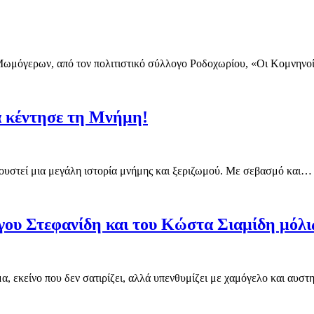
 Μωμόγερων, από τον πολιτιστικό σύλλογο Ροδοχωρίου, «Οι Κομνην
 κέντησε τη Μνήμη!
κουστεί μια μεγάλη ιστορία μνήμης και ξεριζωμού. Με σεβασμό και…
ργου Στεφανίδη και του Κώστα Σιαμίδη μόλ
μα, εκείνο που δεν σατιρίζει, αλλά υπενθυμίζει με χαμόγελο και αυ