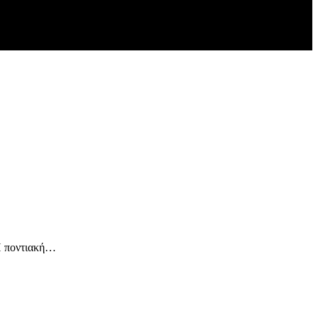
 Η ποντιακή…