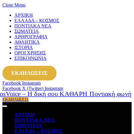
Close Menu
ΑΡΧΙΚΗ
ΕΛΛΑΔΑ – ΚΟΣΜΟΣ
ΠΟΝΤΙΑΚΑ ΝΕΑ
ΣΩΜΑΤΕΙΑ
ΑΡΘΡΟΓΡΑΦΙΑ
ΑΘΛΗΤΙΚΑ
ΙΣΤΟΡΙΑ
ΟΡΟΙ ΧΡΗΣΗΣ
ΕΠΙΚΟΙΝΩΝΙΑ
ΕΚΔΗΛΩΣΕΙΣ
Facebook
Instagram
Facebook
X (Twitter)
Instagram
ΕΚΔΗΛΩΣΕΙΣ
ΑΡΧΙΚΗ
ΠΟΝΤΙΑΚΑ ΝΕΑ
ΣΩΜΑΤΕΙΑ
ΕΛΛΑΔΑ – ΚΟΣΜΟΣ