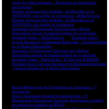
χορός δεν είναι τουρκικός – Πρόκειται για πολιτιστικό
σφετερισμό»
Πόντιος μέχρι και στην πινακίδα – Η Mercedes με το
«PONTIOS» που κλέβει τις εντυπώσεις - HellasVoice.gr
στο
Πόντιος μέχρι και στην πινακίδα – Η Mercedes με το
«PONTIOS» που κλέβει τις εντυπώσεις
Διποταμία: Ο Πολιτιστικός Σύλλογος και η Βούλα
Πατουλίδου έκαναν τα αποκαλυπτήρια της μεταλλικής
ποντιακής λύρας. - HellasVoice.gr
στο
Ποντιακή λύρα 3
μέτρων θα κοσμεί τη Διποταμία Καστοριάς – Αποκαλυπτήρια
με τη Βούλα Πατουλίδου
Διποταμία: Ο Πολιτιστικό Σύλλογος και η Βούλα
Πατουλίδου έκαναν τα αποκαλυπτήρια της μεταλλικής
ποντιακής λύρας. - PontosVoice - H δική σου ΚΑΘΑΡΗ
στο
Ποντιακή λύρα 3 μέτρων θα κοσμεί τη Διποταμία Καστοριάς
– Αποκαλυπτήρια με τη Βούλα Πατουλίδου
Πρόσφατα άρθρα
Ημέρα Μνήμης για την Γενοκτονία των Ασσυρίων – 7
Αυγούστου
Όταν ο πολιτισμός συναντά την αλληλεγγύη – Ο
Μορφωτικός Πολιτιστικός Σύλλογος Βατολάκκου στηρίζει
τον αγώνα των παιδιών με BPAN