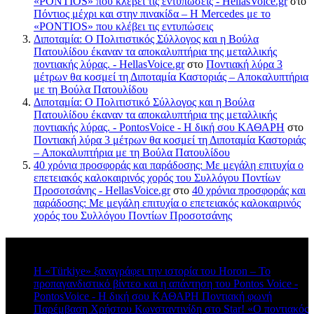
«PONTIOS» που κλέβει τις εντυπώσεις - HellasVoice.gr
στο
Πόντιος μέχρι και στην πινακίδα – Η Mercedes με το
«PONTIOS» που κλέβει τις εντυπώσεις
Διποταμία: Ο Πολιτιστικός Σύλλογος και η Βούλα
Πατουλίδου έκαναν τα αποκαλυπτήρια της μεταλλικής
ποντιακής λύρας. - HellasVoice.gr
στο
Ποντιακή λύρα 3
μέτρων θα κοσμεί τη Διποταμία Καστοριάς – Αποκαλυπτήρια
με τη Βούλα Πατουλίδου
Διποταμία: Ο Πολιτιστικό Σύλλογος και η Βούλα
Πατουλίδου έκαναν τα αποκαλυπτήρια της μεταλλικής
ποντιακής λύρας. - PontosVoice - H δική σου ΚΑΘΑΡΗ
στο
Ποντιακή λύρα 3 μέτρων θα κοσμεί τη Διποταμία Καστοριάς
– Αποκαλυπτήρια με τη Βούλα Πατουλίδου
40 χρόνια προσφοράς και παράδοσης: Με μεγάλη επιτυχία ο
επετειακός καλοκαιρινός χορός του Συλλόγου Ποντίων
Προσοτσάνης - HellasVoice.gr
στο
40 χρόνια προσφοράς και
παράδοσης: Με μεγάλη επιτυχία ο επετειακός καλοκαιρινός
χορός του Συλλόγου Ποντίων Προσοτσάνης
Πρόσφατα σχόλια
Η «Türkiye» ξαναγράφει την ιστορία του Horon – Το
προπαγανδιστικό βίντεο και η απάντηση του Pontos Voice -
PontosVoice - H δική σου ΚΑΘΑΡΗ Ποντιακή φωνή
στο
Παρέμβαση Χρήστου Κωνσταντινίδη στο Star! «Ο ποντιακός