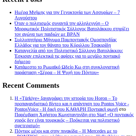
Ημέρα Μνήμης για την Γενοκτονία των Ασσυρίων – 7
Αυγούστου
Όταν ο πολιτισμός συναντά την αλληλεγγύη – Ο
Μορφωτικός Πολιτιστικός Σύλλογος Βατολάκκου στηρίζει
τον αγώνα των παιδιών με BPAN
Συλλυπητήριο Μήνυμα Παμποντιακής Ομοσπονδίας
Ελλάδος για τον θάνατο του Κύριλλου Τσακιρίδη
Καταγγελία από τον Πολιτιστικό Σύλλογο Βατολάκκου:
Έσκισαν επιλεκτικά τις αφίσες για το μεγάλο ποντιακό
διήμερο
Κατάμεστο το Ρωμαϊκό Ωδείο Κω στη συγκλονιστική
παράσταση «Σέρρα – Η Ψυχή του Πόντου»
Recent Comments
Η «Türkiye» ξαναγράφει την ιστορία του Horon – Το
προπαγανδιστικό βίντεο και η απάντηση του Pontos Voice -
PontosVoice - H δική σου ΚΑΘΑΡΗ Ποντιακή φωνή
στο
Παρέμβαση Χρήστου Κωνσταντινίδη στο Star! «Ο ποντιακός
χορός δεν είναι τουρκικός – Πρόκειται για πολιτιστικό
σφετερισμό»
Πόντιος μέχρι και στην πινακίδα – Η Mercedes με το