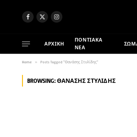
Facebook
X
Instagram
(Twitter)
ΠΟΝΤΙΑΚΑ
ΑΡΧΙΚΗ
ΣΩΜ
ΝΕΑ
Home
»
Posts Tagged "Θανάσης Στυλίδης"
BROWSING:
ΘΑΝΆΣΗΣ ΣΤΥΛΊΔΗΣ