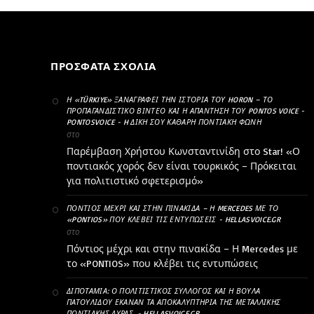
ΠΡΌΣΦΑΤΑ ΣΧΌΛΙΑ
Η «TÜRKIYE» ΞΑΝΑΓΡΆΦΕΙ ΤΗΝ ΙΣΤΟΡΊΑ ΤΟΥ HORON – ΤΟ
ΠΡΟΠΑΓΑΝΔΙΣΤΙΚΌ ΒΊΝΤΕΟ ΚΑΙ Η ΑΠΆΝΤΗΣΗ ΤΟΥ PONTOS VOICE -
PONTOSVOICE - H ΔΙΚΉ ΣΟΥ ΚΑΘΑΡΗ ΠΟΝΤΙΑΚΉ ΦΩΝΉ
στο
Παρέμβαση Χρήστου Κωνσταντινίδη στο Star! «Ο
ποντιακός χορός δεν είναι τουρκικός – Πρόκειται
για πολιτιστικό σφετερισμό»
ΠΌΝΤΙΟΣ ΜΈΧΡΙ ΚΑΙ ΣΤΗΝ ΠΙΝΑΚΊΔΑ – Η MERCEDES ΜΕ ΤΟ
«PONTIOS» ΠΟΥ ΚΛΈΒΕΙ ΤΙΣ ΕΝΤΥΠΏΣΕΙΣ - HELLASVOICE.GR
στο
Πόντιος μέχρι και στην πινακίδα – Η Mercedes με
το «PONTIOS» που κλέβει τις εντυπώσεις
ΔΙΠΟΤΑΜΊΑ: Ο ΠΟΛΙΤΙΣΤΙΚΌΣ ΣΎΛΛΟΓΟΣ ΚΑΙ Η ΒΟΎΛΑ
ΠΑΤΟΥΛΊΔΟΥ ΈΚΑΝΑΝ ΤΑ ΑΠΟΚΑΛΥΠΤΉΡΙΑ ΤΗΣ ΜΕΤΑΛΛΙΚΉΣ
ΠΟΝΤΙΑΚΉΣ ΛΎΡΑΣ. - HELLASVOICE.GR