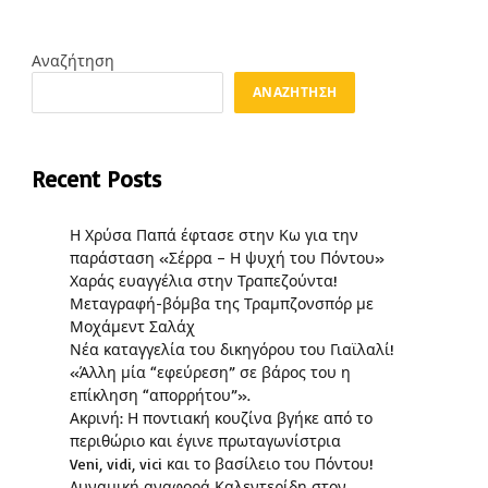
Αναζήτηση
ΑΝΑΖΉΤΗΣΗ
Recent Posts
Η Χρύσα Παπά έφτασε στην Κω για την
παράσταση «Σέρρα – Η ψυχή του Πόντου»
Χαράς ευαγγέλια στην Τραπεζούντα!
Μεταγραφή-βόμβα της Τραμπζονσπόρ με
Μοχάμεντ Σαλάχ
Νέα καταγγελία του δικηγόρου του Γιαϊλαλί!
«Άλλη μία “εφεύρεση” σε βάρος του η
επίκληση “απορρήτου”».
Ακρινή: Η ποντιακή κουζίνα βγήκε από το
περιθώριο και έγινε πρωταγωνίστρια
Veni, vidi, vici και το βασίλειο του Πόντου!
Δυναμική αναφορά Καλεντερίδη στον