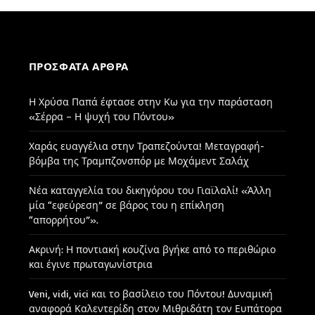
ΠΡΌΣΦΑΤΑ ΆΡΘΡΑ
Η Χρύσα Παπά έφτασε στην Κω για την παράσταση
«Σέρρα – Η ψυχή του Πόντου»
Χαράς ευαγγέλια στην Τραπεζούντα! Μεταγραφή-
βόμβα της Τραμπζονσπόρ με Μοχάμεντ Σαλάχ
Νέα καταγγελία του δικηγόρου του Γιαϊλαλί! «Άλλη
μία “εφεύρεση” σε βάρος του η επίκληση
“απορρήτου”».
Ακρινή: Η ποντιακή κουζίνα βγήκε από το περιθώριο
και έγινε πρωταγωνίστρια
Veni, vidi, vici και το βασίλειο του Πόντου! Δυναμική
αναφορά Καλεντερίδη στον Μιθριδάτη τον Ευπάτορα