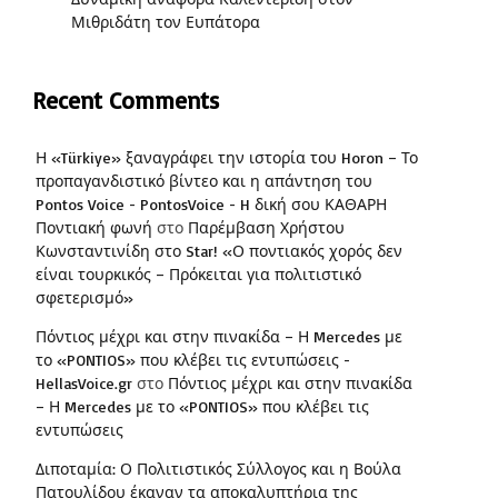
Μιθριδάτη τον Ευπάτορα
Recent Comments
Η «Türkiye» ξαναγράφει την ιστορία του Horon – Το
προπαγανδιστικό βίντεο και η απάντηση του
Pontos Voice - PontosVoice - H δική σου ΚΑΘΑΡΗ
Ποντιακή φωνή
στο
Παρέμβαση Χρήστου
Κωνσταντινίδη στο Star! «Ο ποντιακός χορός δεν
είναι τουρκικός – Πρόκειται για πολιτιστικό
σφετερισμό»
Πόντιος μέχρι και στην πινακίδα – Η Mercedes με
το «PONTIOS» που κλέβει τις εντυπώσεις -
HellasVoice.gr
στο
Πόντιος μέχρι και στην πινακίδα
– Η Mercedes με το «PONTIOS» που κλέβει τις
εντυπώσεις
Διποταμία: Ο Πολιτιστικός Σύλλογος και η Βούλα
Πατουλίδου έκαναν τα αποκαλυπτήρια της