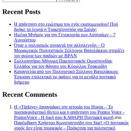
Recent Posts
Η απάντηση στο ερώτημα του ενός εκατομμυρίου! Πού
βρήκε τα λεφτά η Τραμπζονσπόρ για Σαλάχ;
Ημέρα Μνήμης για την Γενοκτονία των Ασσυρίων – 7
Αυγούστου
Όταν ο πολιτισμός συναντά την αλληλεγγύη – Ο
Μορφωτικός Πολιτιστικός Σύλλογος Βατολάκκου στηρίζει
τον αγώνα των παιδιών με BPAN
Συλλυπητήριο Μήνυμα Παμποντιακής Ομοσπονδίας
Ελλάδος για τον θάνατο του Κύριλλου Τσακιρίδη
Καταγγελία από τον Πολιτιστικό Σύλλογο Βατολάκκου:
Έσκισαν επιλεκτικά τις αφίσες για το μεγάλο ποντιακό
διήμερο
Recent Comments
Η «Türkiye» ξαναγράφει την ιστορία του Horon – Το
προπαγανδιστικό βίντεο και η απάντηση του Pontos Voice -
PontosVoice - H δική σου ΚΑΘΑΡΗ Ποντιακή φωνή
στο
Παρέμβαση Χρήστου Κωνσταντινίδη στο Star! «Ο ποντιακός
χορός δεν είναι τουρκικός – Πρόκειται για πολιτιστικό