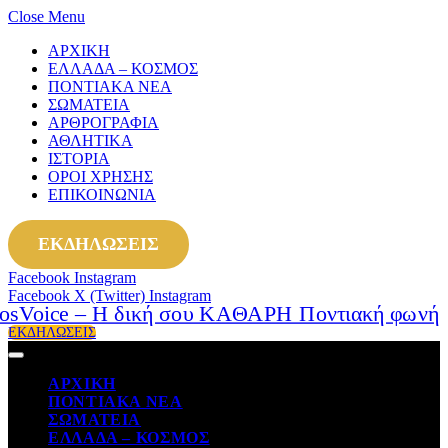
Close Menu
ΑΡΧΙΚΗ
ΕΛΛΑΔΑ – ΚΟΣΜΟΣ
ΠΟΝΤΙΑΚΑ ΝΕΑ
ΣΩΜΑΤΕΙΑ
ΑΡΘΡΟΓΡΑΦΙΑ
ΑΘΛΗΤΙΚΑ
ΙΣΤΟΡΙΑ
ΟΡΟΙ ΧΡΗΣΗΣ
ΕΠΙΚΟΙΝΩΝΙΑ
ΕΚΔΗΛΩΣΕΙΣ
Facebook
Instagram
Facebook
X (Twitter)
Instagram
ΕΚΔΗΛΩΣΕΙΣ
ΑΡΧΙΚΗ
ΠΟΝΤΙΑΚΑ ΝΕΑ
ΣΩΜΑΤΕΙΑ
ΕΛΛΑΔΑ – ΚΟΣΜΟΣ