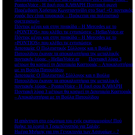
PontosVoice - H δική σου ΚΑΘΑΡΗ Ποντιακή φωνή
στο
Παρέμβαση Χρήστου Κωνσταντινίδη στο Star! «Ο ποντιακός
χορός δεν είναι τουρκικός – Πρόκειται για πολιτιστικό
σφετερισμό»
Πόντιος μέχρι και στην πινακίδα – Η Mercedes με το
«PONTIOS» που κλέβει τις εντυπώσεις - HellasVoice.gr
στο
Πόντιος μέχρι και στην πινακίδα – Η Mercedes με το
«PONTIOS» που κλέβει τις εντυπώσεις
Διποταμία: Ο Πολιτιστικός Σύλλογος και η Βούλα
Πατουλίδου έκαναν τα αποκαλυπτήρια της μεταλλικής
ποντιακής λύρας. - HellasVoice.gr
στο
Ποντιακή λύρα 3
μέτρων θα κοσμεί τη Διποταμία Καστοριάς – Αποκαλυπτήρια
με τη Βούλα Πατουλίδου
Διποταμία: Ο Πολιτιστικό Σύλλογος και η Βούλα
Πατουλίδου έκαναν τα αποκαλυπτήρια της μεταλλικής
ποντιακής λύρας. - PontosVoice - H δική σου ΚΑΘΑΡΗ
στο
Ποντιακή λύρα 3 μέτρων θα κοσμεί τη Διποταμία Καστοριάς
– Αποκαλυπτήρια με τη Βούλα Πατουλίδου
Πρόσφατα άρθρα
Η απάντηση στο ερώτημα του ενός εκατομμυρίου! Πού
βρήκε τα λεφτά η Τραμπζονσπόρ για Σαλάχ;
Ημέρα Μνήμης για την Γενοκτονία των Ασσυρίων – 7