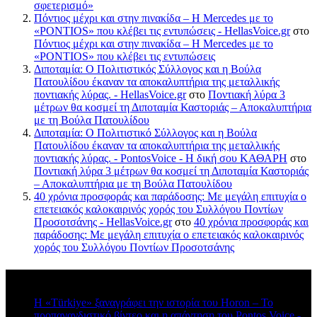
σφετερισμό»
Πόντιος μέχρι και στην πινακίδα – Η Mercedes με το
«PONTIOS» που κλέβει τις εντυπώσεις - HellasVoice.gr
στο
Πόντιος μέχρι και στην πινακίδα – Η Mercedes με το
«PONTIOS» που κλέβει τις εντυπώσεις
Διποταμία: Ο Πολιτιστικός Σύλλογος και η Βούλα
Πατουλίδου έκαναν τα αποκαλυπτήρια της μεταλλικής
ποντιακής λύρας. - HellasVoice.gr
στο
Ποντιακή λύρα 3
μέτρων θα κοσμεί τη Διποταμία Καστοριάς – Αποκαλυπτήρια
με τη Βούλα Πατουλίδου
Διποταμία: Ο Πολιτιστικό Σύλλογος και η Βούλα
Πατουλίδου έκαναν τα αποκαλυπτήρια της μεταλλικής
ποντιακής λύρας. - PontosVoice - H δική σου ΚΑΘΑΡΗ
στο
Ποντιακή λύρα 3 μέτρων θα κοσμεί τη Διποταμία Καστοριάς
– Αποκαλυπτήρια με τη Βούλα Πατουλίδου
40 χρόνια προσφοράς και παράδοσης: Με μεγάλη επιτυχία ο
επετειακός καλοκαιρινός χορός του Συλλόγου Ποντίων
Προσοτσάνης - HellasVoice.gr
στο
40 χρόνια προσφοράς και
παράδοσης: Με μεγάλη επιτυχία ο επετειακός καλοκαιρινός
χορός του Συλλόγου Ποντίων Προσοτσάνης
Πρόσφατα σχόλια
Η «Türkiye» ξαναγράφει την ιστορία του Horon – Το
προπαγανδιστικό βίντεο και η απάντηση του Pontos Voice -