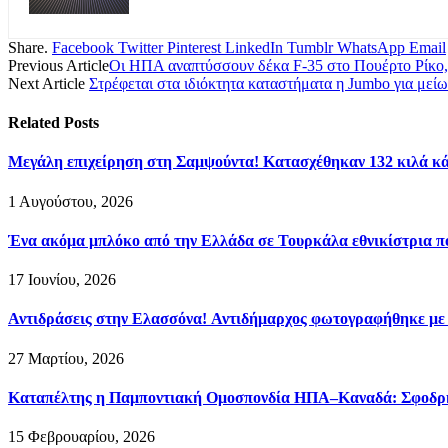
Share.
Facebook
Twitter
Pinterest
LinkedIn
Tumblr
WhatsApp
Email
Previous Article
Οι ΗΠΑ αναπτύσσουν δέκα F-35 στο Πουέρτο Ρίκο
Next Article
Στρέφεται στα ιδιόκτητα καταστήματα η Jumbo για μεί
Related
Posts
Μεγάλη επιχείρηση στη Σαμψούντα! Κατασχέθηκαν 132 κιλά κά
1 Αυγούστου, 2026
Ένα ακόμα μπλόκο από την Ελλάδα σε Τουρκάλα εθνικίστρια πο
17 Ιουνίου, 2026
Αντιδράσεις στην Ελασσόνα! Αντιδήμαρχος φωτογραφήθηκε με
27 Μαρτίου, 2026
Καταπέλτης η Παμποντιακή Ομοσπονδία ΗΠΑ–Καναδά: Σφοδρή ε
15 Φεβρουαρίου, 2026