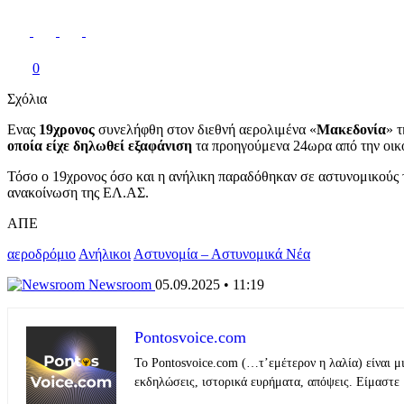
0
Σχόλια
Ενας
19χρονος
συνελήφθη στον διεθνή αερολιμένα «
Μακεδονία
» 
οποία είχε δηλωθεί εξαφάνιση
τα προηγούμενα 24ωρα από την οικο
Τόσο ο 19χρονος όσο και η ανήλικη παραδόθηκαν σε αστυνομικούς
ανακοίνωση της ΕΛ.ΑΣ.
ΑΠΕ
αεροδρόμιο
Ανήλικοι
Αστυνομία – Αστυνομικά Νέα
Newsroom
05.09.2025 • 11:19
Pontosvoice.com
Το Pontosvoice.com (…τ’εμέτερον η λαλία) είναι μ
εκδηλώσεις, ιστορικά ευρήματα, απόψεις. Είμαστε 