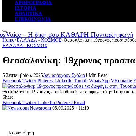
ΑΡΘΡΟΓΡΑΦΙΑ
ΙΣΤΟΡΙΑ
ΑΘΛΗΤΙΚΑ
ΕΠΙΚΟΙΝΩΝΙΑ
Home
»
ΕΛΛΑΔΑ - ΚΟΣΜΟΣ
»
Θεσσαλονίκη: 19χρονος προσπαθούσε
ΕΛΛΑΔΑ - ΚΟΣΜΟΣ
Θεσσαλονίκη: 19χρονος προσπαθ
5 Σεπτεμβρίου, 2025
Δεν υπάρχουν Σχόλια
1 Min Read
Facebook
Twitter
Pinterest
LinkedIn
Tumblr
WhatsApp
VKontakte
E
Θεσσαλονίκη: 19χρονος προσπαθούσε να διαφύγει στην Τουρκία με
Share
Facebook
Twitter
LinkedIn
Pinterest
Email
Newsroom
05.09.2025 • 11:19
Κοινοποίηση