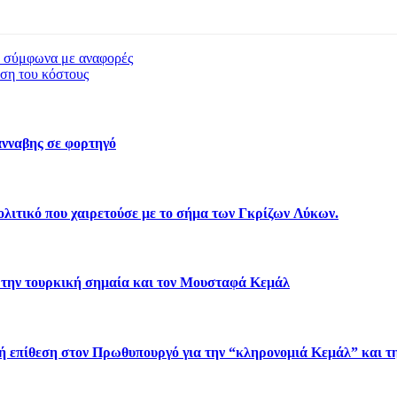
, σύμφωνα με αναφορές
ωση του κόστους
νναβης σε φορτηγό
λιτικό που χαιρετούσε με το σήμα των Γκρίζων Λύκων.
 την τουρκική σημαία και τον Μουσταφά Κεμάλ
πίθεση στον Πρωθυπουργό για την “κληρονομιά Κεμάλ” και τη