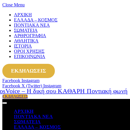
Close Menu
ΑΡΧΙΚΗ
ΕΛΛΑΔΑ – ΚΟΣΜΟΣ
ΠΟΝΤΙΑΚΑ ΝΕΑ
ΣΩΜΑΤΕΙΑ
ΑΡΘΡΟΓΡΑΦΙΑ
ΑΘΛΗΤΙΚΑ
ΙΣΤΟΡΙΑ
ΟΡΟΙ ΧΡΗΣΗΣ
ΕΠΙΚΟΙΝΩΝΙΑ
ΕΚΔΗΛΩΣΕΙΣ
Facebook
Instagram
Facebook
X (Twitter)
Instagram
ΕΚΔΗΛΩΣΕΙΣ
ΑΡΧΙΚΗ
ΠΟΝΤΙΑΚΑ ΝΕΑ
ΣΩΜΑΤΕΙΑ
ΕΛΛΑΔΑ – ΚΟΣΜΟΣ