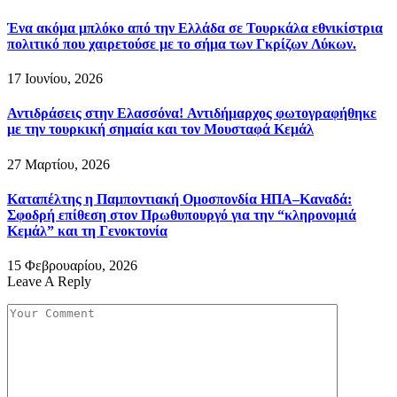
Ένα ακόμα μπλόκο από την Ελλάδα σε Τουρκάλα εθνικίστρια
πολιτικό που χαιρετούσε με το σήμα των Γκρίζων Λύκων.
17 Ιουνίου, 2026
Αντιδράσεις στην Ελασσόνα! Αντιδήμαρχος φωτογραφήθηκε
με την τουρκική σημαία και τον Μουσταφά Κεμάλ
27 Μαρτίου, 2026
Καταπέλτης η Παμποντιακή Ομοσπονδία ΗΠΑ–Καναδά:
Σφοδρή επίθεση στον Πρωθυπουργό για την “κληρονομιά
Κεμάλ” και τη Γενοκτονία
15 Φεβρουαρίου, 2026
Leave A Reply