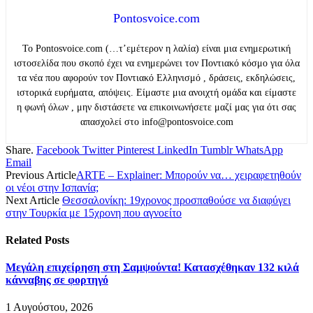
Pontosvoice.com
Το Pontosvoice.com (…τ’εμέτερον η λαλία) είναι μια ενημερωτική
ιστοσελίδα που σκοπό έχει να ενημερώνει τον Ποντιακό κόσμο για όλα
τα νέα που αφορούν τον Ποντιακό Ελληνισμό , δράσεις, εκδηλώσεις,
ιστορικά ευρήματα, απόψεις. Είμαστε μια ανοιχτή ομάδα και είμαστε
η φωνή όλων , μην διστάσετε να επικοινωνήσετε μαζί μας για ότι σας
απασχολεί στο info@pontosvoice.com
Share.
Facebook
Twitter
Pinterest
LinkedIn
Tumblr
WhatsApp
Email
Previous Article
ARTE – Explainer: Μπορούν να… χειραφετηθούν
οι νέοι στην Ισπανία;
Next Article
Θεσσαλονίκη: 19χρονος προσπαθούσε να διαφύγει
στην Τουρκία με 15χρονη που αγνοείτο
Related
Posts
Μεγάλη επιχείρηση στη Σαμψούντα! Κατασχέθηκαν 132 κιλά
κάνναβης σε φορτηγό
1 Αυγούστου, 2026