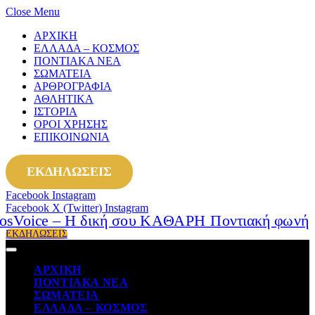
Close Menu
ΑΡΧΙΚΗ
ΕΛΛΑΔΑ – ΚΟΣΜΟΣ
ΠΟΝΤΙΑΚΑ ΝΕΑ
ΣΩΜΑΤΕΙΑ
ΑΡΘΡΟΓΡΑΦΙΑ
ΑΘΛΗΤΙΚΑ
ΙΣΤΟΡΙΑ
ΟΡΟΙ ΧΡΗΣΗΣ
ΕΠΙΚΟΙΝΩΝΙΑ
ΕΚΔΗΛΩΣΕΙΣ
Facebook
Instagram
Facebook
X (Twitter)
Instagram
ΕΚΔΗΛΩΣΕΙΣ
ΑΡΧΙΚΗ
ΠΟΝΤΙΑΚΑ ΝΕΑ
ΣΩΜΑΤΕΙΑ
ΕΛΛΑΔΑ – ΚΟΣΜΟΣ