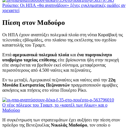
Ρούμπιο: Οι ΗΠΑ «θα ανατινάξουν» ξένες εγκληματικές ομάδες αν
χρειαστεί
Πίεση στον Μαδούρο
Οι ΗΠΑ έχουν αναπτύξει πολεμικά πλοία στη νότια Καραϊβική τις
τελευταίες εβδομάδες, στο πλαίσιο της εκτέλεσης του σχεδίου
καταστολής του Τραμπ.
Επτά
αμερικανικά πολεμικά πλοία
και
ένα πυρηνοκίνητο
υποβρύχιο ταχείας επίθεσης
είτε βρίσκονται ήδη στην περιοχή
είτε αναμένεται να βρεθούν εκεί σύντομα, μεταφέροντας
περισσότερους από 4.500 ναύτες και πεζοναύτες.
Εν τω μεταξύ, Αμερικανοί πεζοναύτες και ναύτες από την
22η
Μονάδα Εκστρατείας Πεζοναυτών
πραγματοποιούν αμφίβιες
ασκήσεις και πτήσεις στο νότιο Πουέρτο Ρίκο.
Ο νέος πόλεμος του Τραμπ, το «καρτέλ των ήλιων» και ο
Μαδούρο
Η συγκέντρωση των στρατευμάτων έχει αυξήσει την πίεση στον
πρόεδρο της Βενεζουέλας
Νικολάς Μαδούρο
, τον οποίο ο