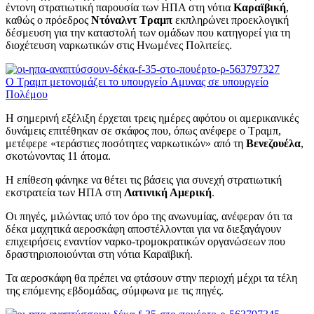
έντονη στρατιωτική παρουσία των ΗΠΑ στη νότια
Καραϊβική
,
καθώς ο πρόεδρος
Ντόναλντ Τραμπ
εκπληρώνει προεκλογική
δέσμευση για την καταστολή των ομάδων που κατηγορεί για τη
διοχέτευση ναρκωτικών στις Ηνωμένες Πολιτείες.
Ο Τραμπ μετονομάζει το υπουργείο Aμυνας σε υπουργείο
Πολέμου
Η σημερινή εξέλιξη έρχεται τρεις ημέρες αφότου οι αμερικανικές
δυνάμεις επιτέθηκαν σε σκάφος που, όπως ανέφερε ο Τραμπ,
μετέφερε «τεράστιες ποσότητες ναρκωτικών» από τη
Βενεζουέλα
,
σκοτώνοντας 11 άτομα.
Η επίθεση φάνηκε να θέτει τις βάσεις για συνεχή στρατιωτική
εκστρατεία των ΗΠΑ στη
Λατινική Αμερική
.
Οι πηγές, μιλώντας υπό τον όρο της ανωνυμίας, ανέφεραν ότι τα
δέκα μαχητικά αεροσκάφη αποστέλλονται για να διεξαγάγουν
επιχειρήσεις εναντίον ναρκο-τρομοκρατικών οργανώσεων που
δραστηριοποιούνται στη νότια Καραϊβική.
Τα αεροσκάφη θα πρέπει να φτάσουν στην περιοχή μέχρι τα τέλη
της επόμενης εβδομάδας, σύμφωνα με τις πηγές.