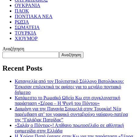
ΟΥΚΡΑΝΙΑ
ΠΑΟΚ
ΠΟΝΤΙΑΚΑ ΝΕΑ
ΡΩΣΙΑ
ΣΩΜΑΤΕΙΑ
ΤΟΥΡΚΙΑ
ΧΙΟΥΜΟΡ
Αναζήτηση
Αναζήτηση
Recent Posts
Καταγγελία από τον Πολιτιστικό Σύλλογο Βατολάκκου:
Έσκισαν επιλεκτικά τις αφίσες για το μεγάλο ποντιακό
διήμερο
Κατάμεστο το Ρωμαϊκό Ωδείο Κω στη συγκλονιστική
παράσταση «Σέρρα – Η Ψυχή του Πόντου»
Διαμάχη για την Παναγία Σουμελά στην Τουρκία! Νέα
παρέμβαση απ’ τον γραφικό συνταξιούχο ναύαρχο-πατέρα
της “Γαλάζιας Πατρίδας”
«Σαλάχ ο Πόντιος»! Απίθανο πρωτοσέλιδο σε αθλητική
εφημερίδα στην Ελλάδα
Η Χρύσα Παπά έφτασε στην Κω για την παράσταση «Σέρρα