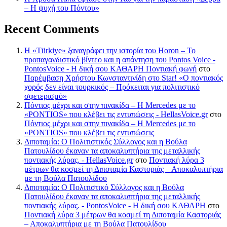
– Η ψυχή του Πόντου»
Recent Comments
Η «Türkiye» ξαναγράφει την ιστορία του Horon – Το
προπαγανδιστικό βίντεο και η απάντηση του Pontos Voice -
PontosVoice - H δική σου ΚΑΘΑΡΗ Ποντιακή φωνή
στο
Παρέμβαση Χρήστου Κωνσταντινίδη στο Star! «Ο ποντιακός
χορός δεν είναι τουρκικός – Πρόκειται για πολιτιστικό
σφετερισμό»
Πόντιος μέχρι και στην πινακίδα – Η Mercedes με το
«PONTIOS» που κλέβει τις εντυπώσεις - HellasVoice.gr
στο
Πόντιος μέχρι και στην πινακίδα – Η Mercedes με το
«PONTIOS» που κλέβει τις εντυπώσεις
Διποταμία: Ο Πολιτιστικός Σύλλογος και η Βούλα
Πατουλίδου έκαναν τα αποκαλυπτήρια της μεταλλικής
ποντιακής λύρας. - HellasVoice.gr
στο
Ποντιακή λύρα 3
μέτρων θα κοσμεί τη Διποταμία Καστοριάς – Αποκαλυπτήρια
με τη Βούλα Πατουλίδου
Διποταμία: Ο Πολιτιστικό Σύλλογος και η Βούλα
Πατουλίδου έκαναν τα αποκαλυπτήρια της μεταλλικής
ποντιακής λύρας. - PontosVoice - H δική σου ΚΑΘΑΡΗ
στο
Ποντιακή λύρα 3 μέτρων θα κοσμεί τη Διποταμία Καστοριάς
– Αποκαλυπτήρια με τη Βούλα Πατουλίδου