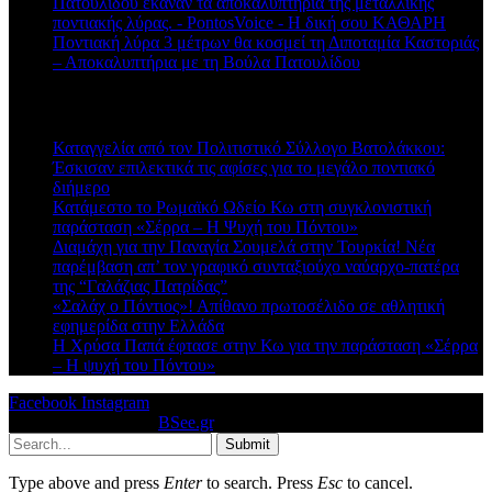
Πατουλίδου έκαναν τα αποκαλυπτήρια της μεταλλικής
ποντιακής λύρας. - PontosVoice - H δική σου ΚΑΘΑΡΗ
στο
Ποντιακή λύρα 3 μέτρων θα κοσμεί τη Διποταμία Καστοριάς
– Αποκαλυπτήρια με τη Βούλα Πατουλίδου
Πρόσφατα άρθρα
Καταγγελία από τον Πολιτιστικό Σύλλογο Βατολάκκου:
Έσκισαν επιλεκτικά τις αφίσες για το μεγάλο ποντιακό
διήμερο
Κατάμεστο το Ρωμαϊκό Ωδείο Κω στη συγκλονιστική
παράσταση «Σέρρα – Η Ψυχή του Πόντου»
Διαμάχη για την Παναγία Σουμελά στην Τουρκία! Νέα
παρέμβαση απ’ τον γραφικό συνταξιούχο ναύαρχο-πατέρα
της “Γαλάζιας Πατρίδας”
«Σαλάχ ο Πόντιος»! Απίθανο πρωτοσέλιδο σε αθλητική
εφημερίδα στην Ελλάδα
Η Χρύσα Παπά έφτασε στην Κω για την παράσταση «Σέρρα
– Η ψυχή του Πόντου»
Facebook
Instagram
© 2026 Designed by
BSee.gr
.
Submit
Type above and press
Enter
to search. Press
Esc
to cancel.