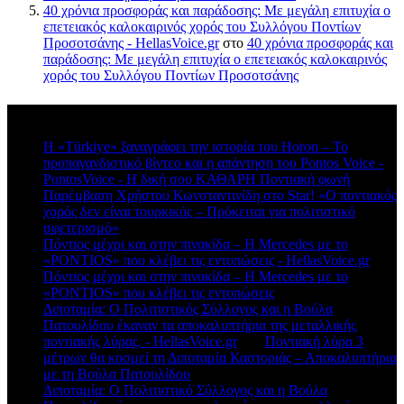
40 χρόνια προσφοράς και παράδοσης: Με μεγάλη επιτυχία ο
επετειακός καλοκαιρινός χορός του Συλλόγου Ποντίων
Προσοτσάνης - HellasVoice.gr
στο
40 χρόνια προσφοράς και
παράδοσης: Με μεγάλη επιτυχία ο επετειακός καλοκαιρινός
χορός του Συλλόγου Ποντίων Προσοτσάνης
Πρόσφατα σχόλια
Η «Türkiye» ξαναγράφει την ιστορία του Horon – Το
προπαγανδιστικό βίντεο και η απάντηση του Pontos Voice -
PontosVoice - H δική σου ΚΑΘΑΡΗ Ποντιακή φωνή
στο
Παρέμβαση Χρήστου Κωνσταντινίδη στο Star! «Ο ποντιακός
χορός δεν είναι τουρκικός – Πρόκειται για πολιτιστικό
σφετερισμό»
Πόντιος μέχρι και στην πινακίδα – Η Mercedes με το
«PONTIOS» που κλέβει τις εντυπώσεις - HellasVoice.gr
στο
Πόντιος μέχρι και στην πινακίδα – Η Mercedes με το
«PONTIOS» που κλέβει τις εντυπώσεις
Διποταμία: Ο Πολιτιστικός Σύλλογος και η Βούλα
Πατουλίδου έκαναν τα αποκαλυπτήρια της μεταλλικής
ποντιακής λύρας. - HellasVoice.gr
στο
Ποντιακή λύρα 3
μέτρων θα κοσμεί τη Διποταμία Καστοριάς – Αποκαλυπτήρια
με τη Βούλα Πατουλίδου
Διποταμία: Ο Πολιτιστικό Σύλλογος και η Βούλα