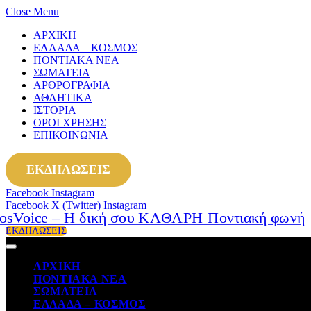
Close Menu
ΑΡΧΙΚΗ
ΕΛΛΑΔΑ – ΚΟΣΜΟΣ
ΠΟΝΤΙΑΚΑ ΝΕΑ
ΣΩΜΑΤΕΙΑ
ΑΡΘΡΟΓΡΑΦΙΑ
ΑΘΛΗΤΙΚΑ
ΙΣΤΟΡΙΑ
ΟΡΟΙ ΧΡΗΣΗΣ
ΕΠΙΚΟΙΝΩΝΙΑ
ΕΚΔΗΛΩΣΕΙΣ
Facebook
Instagram
Facebook
X (Twitter)
Instagram
ΕΚΔΗΛΩΣΕΙΣ
ΑΡΧΙΚΗ
ΠΟΝΤΙΑΚΑ ΝΕΑ
ΣΩΜΑΤΕΙΑ
ΕΛΛΑΔΑ – ΚΟΣΜΟΣ