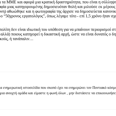
ι τα ΜΜΕ και αφορά μια κρατική δραστηριότητα, που είναι η σύλληψ
αφία μιας κατηγορουμένης δημοσιευόταν θολή και μιλούσε εκ μέρους 
ρονη) αθωώθηκε και η φωτογραφία της άρχισε να δημοσιεύεται κανονικ
–ο “50χρονος εργατολόγος”, όπως λέγαμε τότε– επί 1,5 χρόνο ήταν σχ
ολίτη δεν είναι ιδιωτική του υπόθεση για να μπαίνουν περιορισμοί στ
, αλλά) ποιους κατηγορεί η δικαστική αρχή, ώστε να είναι δυνατός ο
ικούς, ή τανάπαλιν…
ια ενημερωτική ιστοσελίδα που σκοπό έχει να ενημερώνει τον Ποντιακό κόσμ
μια ανοιχτή ομάδα και είμαστε η φωνή όλων , μην διστάσετε να επικοινωνήσε