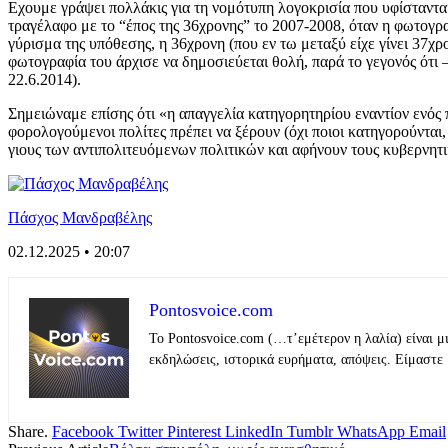
Εχουμε γράψει πολλάκις για τη νομότυπη λογοκρισία που υφίσταντα
τραγέλαφο με το “έπος της 36χρονης” το 2007-2008, όταν η φωτογρ
γύρισμα της υπόθεσης, η 36χρονη (που εν τω μεταξύ είχε γίνει 37χ
φωτογραφία του άρχισε να δημοσιεύεται θολή, παρά το γεγονός ότι 
22.6.2014).
Σημειώναμε επίσης ότι «η απαγγελία κατηγορητηρίου εναντίον ενός π
φορολογούμενοι πολίτες πρέπει να ξέρουν (όχι ποιοι κατηγορούνται
γιους των αντιπολιτευόμενων πολιτικών και αφήνουν τους κυβερνητ
Πάσχος Μανδραβέλης
02.12.2025 • 20:07
Pontosvoice.com
Το Pontosvoice.com (…τ’εμέτερον η λαλία) είναι μ
εκδηλώσεις, ιστορικά ευρήματα, απόψεις. Είμαστε 
Share.
Facebook
Twitter
Pinterest
LinkedIn
Tumblr
WhatsApp
Email