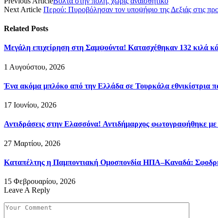
Previous Article
Βόλτα στην πόλη, χωρίς αναισθητικό
Next Article
Περού: Πυροβόλησαν τον υποψήφιο της Δεξιάς στις προ
Related
Posts
Μεγάλη επιχείρηση στη Σαμψούντα! Κατασχέθηκαν 132 κιλά κά
1 Αυγούστου, 2026
Ένα ακόμα μπλόκο από την Ελλάδα σε Τουρκάλα εθνικίστρια πο
17 Ιουνίου, 2026
Αντιδράσεις στην Ελασσόνα! Αντιδήμαρχος φωτογραφήθηκε με
27 Μαρτίου, 2026
Καταπέλτης η Παμποντιακή Ομοσπονδία ΗΠΑ–Καναδά: Σφοδρή ε
15 Φεβρουαρίου, 2026
Leave A Reply