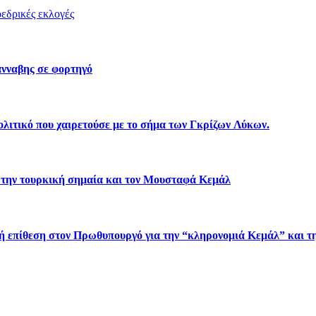
εδρικές εκλογές
νναβης σε φορτηγό
λιτικό που χαιρετούσε με το σήμα των Γκρίζων Λύκων.
 την τουρκική σημαία και τον Μουσταφά Κεμάλ
πίθεση στον Πρωθυπουργό για την “κληρονομιά Κεμάλ” και τη