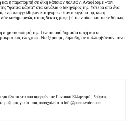
η και η παραπομπή σε δίκη κάποιων πολιτών. Αναφέραμε «τον
της “φάτσα-κάρτα” στα κανάλια ο δικηγόρος της. Υστερα από ένα
ά, ενώ απαγγέλθηκαν κατηγορίες στον δικηγόρο της και η
εδόν καθημερινώς στους δέκτες μας» («Τα εν οίκω και τα εν δήμω»,
η δημοσιοποίησή της. Γίνεται από δημόσια αρχή και οι
 δημοκρατικός έλεγχος». Να ξέρουμε, δηλαδή, αν συλλαμβάνουν μόνο
ο για όλα τα νέα που αφορούν τον Ποντιακό Ελληνισμό , δράσεις,
τε μαζί μας για ότι σας απασχολεί στο info@pontosvoice.com