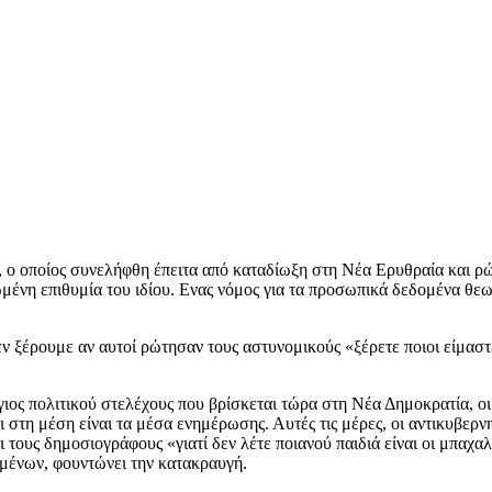
 ο οποίος συνελήφθη έπειτα από καταδίωξη στη Νέα Ερυθραία και ρώτ
ωμένη επιθυμία του ιδίου. Ενας νόμος για τα προσωπικά δεδομένα θε
 ξέρουμε αν αυτοί ρώτησαν τους αστυνομικούς «ξέρετε ποιοι είμαστε
γιος πολιτικού στελέχους που βρίσκεται τώρα στη Νέα Δημοκρατία, οι
στη μέση είναι τα μέσα ενημέρωσης. Αυτές τις μέρες, οι αντικυβερνη
ι τους δημοσιογράφους «γιατί δεν λέτε ποιανού παιδιά είναι οι μπαχα
μένων, φουντώνει την κατακραυγή.