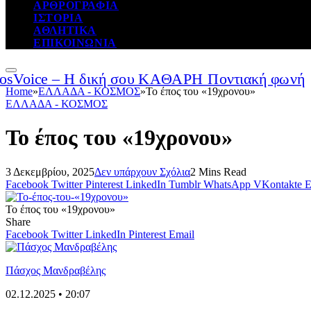
ΑΡΘΡΟΓΡΑΦΙΑ
ΙΣΤΟΡΙΑ
ΑΘΛΗΤΙΚΑ
ΕΠΙΚΟΙΝΩΝΙΑ
Home
»
ΕΛΛΑΔΑ - ΚΟΣΜΟΣ
»
Το έπος του «19χρονου»
ΕΛΛΑΔΑ - ΚΟΣΜΟΣ
Το έπος του «19χρονου»
3 Δεκεμβρίου, 2025
Δεν υπάρχουν Σχόλια
2 Mins Read
Facebook
Twitter
Pinterest
LinkedIn
Tumblr
WhatsApp
VKontakte
E
Το έπος του «19χρονου»
Share
Facebook
Twitter
LinkedIn
Pinterest
Email
Πάσχος Μανδραβέλης
02.12.2025 • 20:07