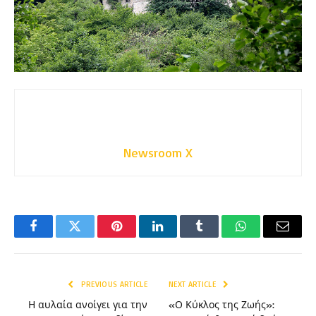
Newsroom X
Facebook
Twitter
Pinterest
LinkedIn
Tumblr
WhatsApp
Email
PREVIOUS ARTICLE
NEXT ARTICLE
Η αυλαία ανοίγει για την
«Ο Κύκλος της Ζωής»: