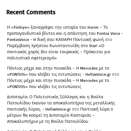
Recent Comments
Η «Türkiye» ξαναγράφει την ιστορία του Horon – Το
προπαγανδιστικό βίντεο και η απάντηση του Pontos Voice -
PontosVoice - H δική σου ΚΑΘΑΡΗ Ποντιακή φωνή
στο
Παρέμβαση Χρήστου Κωνσταντινίδη στο Star! «Ο
ποντιακός χορός δεν είναι τουρκικός – Πρόκειται για
πολιτιστικό σφετερισμό»
Πόντιος μέχρι και στην πινακίδα – Η Mercedes με το
«PONTIOS» που κλέβει τις εντυπώσεις - HellasVoice.gr
στο
Πόντιος μέχρι και στην πινακίδα – Η Mercedes με το
«PONTIOS» που κλέβει τις εντυπώσεις
Διποταμία: Ο Πολιτιστικός Σύλλογος και η Βούλα
Πατουλίδου έκαναν τα αποκαλυπτήρια της μεταλλικής
ποντιακής λύρας. - HellasVoice.gr
στο
Ποντιακή λύρα 3
μέτρων θα κοσμεί τη Διποταμία Καστοριάς –
Αποκαλυπτήρια με τη Βούλα Πατουλίδου