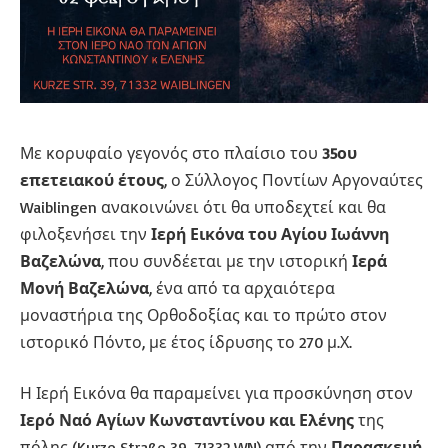
Με κορυφαίο γεγονός στο πλαίσιο του
35ου
επετειακού έτους
, ο Σύλλογος Ποντίων Αργοναύτες
Waiblingen ανακοινώνει ότι θα υποδεχτεί και θα
φιλοξενήσει την
Ιερή Εικόνα του Αγίου Ιωάννη
Βαζελώνα
, που συνδέεται με την ιστορική
Ιερά
Μονή Βαζελώνα
, ένα από τα αρχαιότερα
μοναστήρια της Ορθοδοξίας και το πρώτο στον
ιστορικό Πόντο, με έτος ίδρυσης το 270 μ.Χ.
Η Ιερή Εικόνα θα παραμείνει για προσκύνηση στον
Ιερό Ναό Αγίων Κωνσταντίνου και Ελένης
της
πόλης (Kurze Straße 39, 71332 WN) από την
Παρασκευή