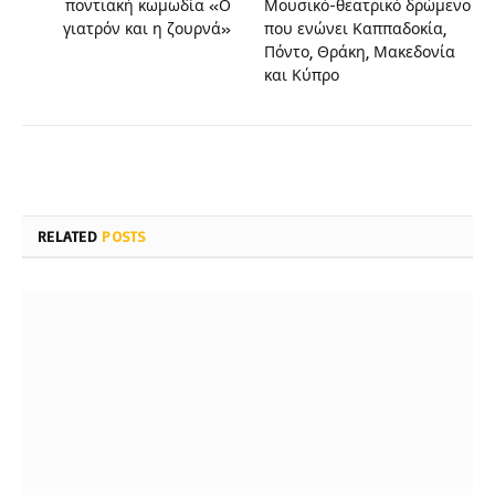
ποντιακή κωμωδία «Ο
Μουσικό-θεατρικό δρώμενο
γιατρόν και η ζουρνά»
που ενώνει Καππαδοκία,
Πόντο, Θράκη, Μακεδονία
και Κύπρο
RELATED
POSTS