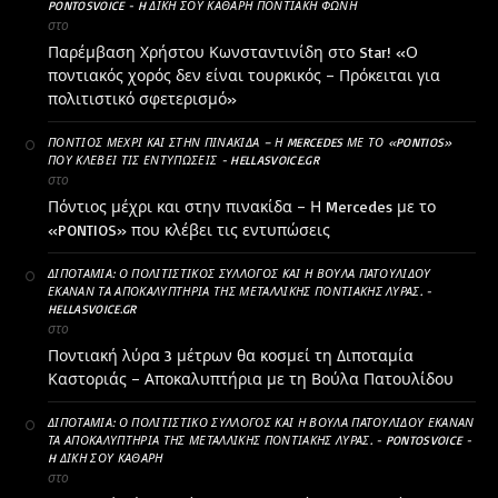
PONTOSVOICE - H ΔΙΚΉ ΣΟΥ ΚΑΘΑΡΗ ΠΟΝΤΙΑΚΉ ΦΩΝΉ
στο
Παρέμβαση Χρήστου Κωνσταντινίδη στο Star! «Ο
ποντιακός χορός δεν είναι τουρκικός – Πρόκειται για
πολιτιστικό σφετερισμό»
ΠΌΝΤΙΟΣ ΜΈΧΡΙ ΚΑΙ ΣΤΗΝ ΠΙΝΑΚΊΔΑ – Η MERCEDES ΜΕ ΤΟ «PONTIOS»
ΠΟΥ ΚΛΈΒΕΙ ΤΙΣ ΕΝΤΥΠΏΣΕΙΣ - HELLASVOICE.GR
στο
Πόντιος μέχρι και στην πινακίδα – Η Mercedes με το
«PONTIOS» που κλέβει τις εντυπώσεις
ΔΙΠΟΤΑΜΊΑ: Ο ΠΟΛΙΤΙΣΤΙΚΌΣ ΣΎΛΛΟΓΟΣ ΚΑΙ Η ΒΟΎΛΑ ΠΑΤΟΥΛΊΔΟΥ
ΈΚΑΝΑΝ ΤΑ ΑΠΟΚΑΛΥΠΤΉΡΙΑ ΤΗΣ ΜΕΤΑΛΛΙΚΉΣ ΠΟΝΤΙΑΚΉΣ ΛΎΡΑΣ. -
HELLASVOICE.GR
στο
Ποντιακή λύρα 3 μέτρων θα κοσμεί τη Διποταμία
Καστοριάς – Αποκαλυπτήρια με τη Βούλα Πατουλίδου
ΔΙΠΟΤΑΜΊΑ: Ο ΠΟΛΙΤΙΣΤΙΚΌ ΣΎΛΛΟΓΟΣ ΚΑΙ Η ΒΟΎΛΑ ΠΑΤΟΥΛΊΔΟΥ ΈΚΑΝΑΝ
ΤΑ ΑΠΟΚΑΛΥΠΤΉΡΙΑ ΤΗΣ ΜΕΤΑΛΛΙΚΉΣ ΠΟΝΤΙΑΚΉΣ ΛΎΡΑΣ. - PONTOSVOICE -
H ΔΙΚΉ ΣΟΥ ΚΑΘΑΡΗ
στο