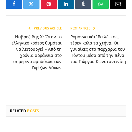
Facebook
Twitter
Pinterest
LinkedIn
Tumblr
WhatsApp
Email
PREVIOUS ARTICLE
NEXT ARTICLE
Ναβροζίδης Χ.: Όταν το
Ρομάννα κάτ’ θα λέω σε,
ελληνικό κράτος θυμάται
τέρεν καλά τα χτήνα̤! Οι
να λειτουργεί – Από τη
γυναίκες στα παρχάρια του
χρόνια αδράνεια στο
Πόντου μέσα από την πένα
σημερινό «μπλόκο» των
του Γιώργου Κωνσταντινίδη
Γκρίζων Λύκων
RELATED
POSTS