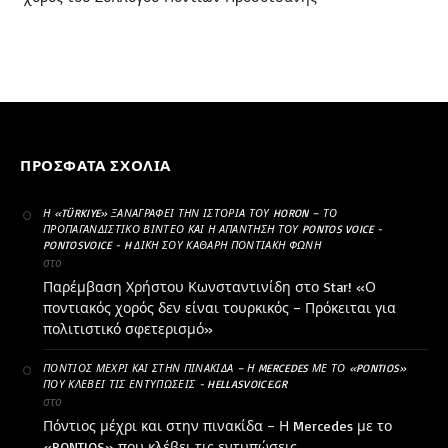
ΠΡΌΣΦΑΤΑ ΣΧΌΛΙΑ
Η «TÜRKIYE» ΞΑΝΑΓΡΆΦΕΙ ΤΗΝ ΙΣΤΟΡΊΑ ΤΟΥ HORON – ΤΟ
ΠΡΟΠΑΓΑΝΔΙΣΤΙΚΌ ΒΊΝΤΕΟ ΚΑΙ Η ΑΠΆΝΤΗΣΗ ΤΟΥ PONTOS VOICE -
PONTOSVOICE - H ΔΙΚΉ ΣΟΥ ΚΑΘΑΡΗ ΠΟΝΤΙΑΚΉ ΦΩΝΉ
στο
Παρέμβαση Χρήστου Κωνσταντινίδη στο Star! «Ο
ποντιακός χορός δεν είναι τουρκικός – Πρόκειται για
πολιτιστικό σφετερισμό»
ΠΌΝΤΙΟΣ ΜΈΧΡΙ ΚΑΙ ΣΤΗΝ ΠΙΝΑΚΊΔΑ – Η MERCEDES ΜΕ ΤΟ «PONTIOS»
ΠΟΥ ΚΛΈΒΕΙ ΤΙΣ ΕΝΤΥΠΏΣΕΙΣ - HELLASVOICE.GR
στο
Πόντιος μέχρι και στην πινακίδα – Η Mercedes με το
«PONTIOS» που κλέβει τις εντυπώσεις