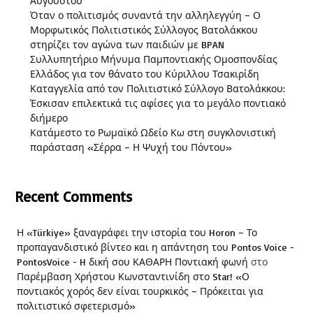
Αυγούστου
Όταν ο πολιτισμός συναντά την αλληλεγγύη – Ο
Μορφωτικός Πολιτιστικός Σύλλογος Βατολάκκου
στηρίζει τον αγώνα των παιδιών με BPAN
Συλλυπητήριο Μήνυμα Παμποντιακής Ομοσπονδίας
Ελλάδος για τον θάνατο του Κύριλλου Τσακιρίδη
Καταγγελία από τον Πολιτιστικό Σύλλογο Βατολάκκου:
Έσκισαν επιλεκτικά τις αφίσες για το μεγάλο ποντιακό
διήμερο
Κατάμεστο το Ρωμαϊκό Ωδείο Κω στη συγκλονιστική
παράσταση «Σέρρα – Η Ψυχή του Πόντου»
Recent Comments
Η «Türkiye» ξαναγράφει την ιστορία του Horon – Το
προπαγανδιστικό βίντεο και η απάντηση του Pontos Voice -
PontosVoice - H δική σου ΚΑΘΑΡΗ Ποντιακή φωνή
στο
Παρέμβαση Χρήστου Κωνσταντινίδη στο Star! «Ο
ποντιακός χορός δεν είναι τουρκικός – Πρόκειται για
πολιτιστικό σφετερισμό»