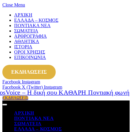
Close Menu
ΑΡΧΙΚΗ
ΕΛΛΑΔΑ – ΚΟΣΜΟΣ
ΠΟΝΤΙΑΚΑ ΝΕΑ
ΣΩΜΑΤΕΙΑ
ΑΡΘΡΟΓΡΑΦΙΑ
ΑΘΛΗΤΙΚΑ
ΙΣΤΟΡΙΑ
ΟΡΟΙ ΧΡΗΣΗΣ
ΕΠΙΚΟΙΝΩΝΙΑ
ΕΚΔΗΛΩΣΕΙΣ
Facebook
Instagram
Facebook
X (Twitter)
Instagram
ΕΚΔΗΛΩΣΕΙΣ
ΑΡΧΙΚΗ
ΠΟΝΤΙΑΚΑ ΝΕΑ
ΣΩΜΑΤΕΙΑ
ΕΛΛΑΔΑ – ΚΟΣΜΟΣ