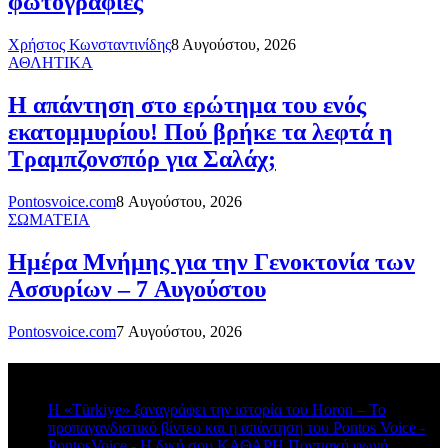
φωτογραφίες
Χρήστος Κωνσταντινίδης
8 Αυγούστου, 2026
ΑΘΛΗΤΙΚΑ
Η απάντηση στο ερώτημα του ενός
εκατομμυρίου! Πού βρήκε τα λεφτά η
Τραμπζονσπόρ για Σαλάχ;
Pontosvoice.com
8 Αυγούστου, 2026
ΣΩΜΑΤΕΙΑ
Ημέρα Μνήμης για την Γενοκτονία των
Ασσυρίων – 7 Αυγούστου
Pontosvoice.com
7 Αυγούστου, 2026
Πρόσφατα σχόλια
Η «Türkiye» ξαναγράφει την ιστορία του Horon – Το
προπαγανδιστικό βίντεο και η απάντηση του Pontos Voice -
PontosVoice - H δική σου ΚΑΘΑΡΗ Ποντιακή φωνή
στο