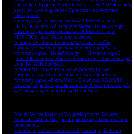
Παρέμβαση Χρήστου Κωνσταντινίδη στο Star! «Ο ποντιακός
χορός δεν είναι τουρκικός – Πρόκειται για πολιτιστικό
σφετερισμό»
Πόντιος μέχρι και στην πινακίδα – Η Mercedes με το
«PONTIOS» που κλέβει τις εντυπώσεις - HellasVoice.gr
στο
Πόντιος μέχρι και στην πινακίδα – Η Mercedes με το
«PONTIOS» που κλέβει τις εντυπώσεις
Διποταμία: Ο Πολιτιστικός Σύλλογος και η Βούλα
Πατουλίδου έκαναν τα αποκαλυπτήρια της μεταλλικής
ποντιακής λύρας. - HellasVoice.gr
στο
Ποντιακή λύρα 3
μέτρων θα κοσμεί τη Διποταμία Καστοριάς – Αποκαλυπτήρια
με τη Βούλα Πατουλίδου
Διποταμία: Ο Πολιτιστικό Σύλλογος και η Βούλα
Πατουλίδου έκαναν τα αποκαλυπτήρια της μεταλλικής
ποντιακής λύρας. - PontosVoice - H δική σου ΚΑΘΑΡΗ
στο
Ποντιακή λύρα 3 μέτρων θα κοσμεί τη Διποταμία Καστοριάς
– Αποκαλυπτήρια με τη Βούλα Πατουλίδου
Πρόσφατα άρθρα
Νέο βιβλίο του Στέφανου Τανιμανίδη για την Παναγία
Σουμελά – 416 σελίδες με ιστορικά στοιχεία και ανέκδοτες
φωτογραφίες
Η απάντηση στο ερώτημα του ενός εκατομμυρίου! Πού