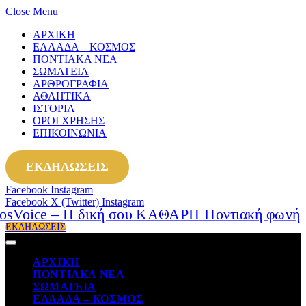
Close Menu
ΑΡΧΙΚΗ
ΕΛΛΑΔΑ – ΚΟΣΜΟΣ
ΠΟΝΤΙΑΚΑ ΝΕΑ
ΣΩΜΑΤΕΙΑ
ΑΡΘΡΟΓΡΑΦΙΑ
ΑΘΛΗΤΙΚΑ
ΙΣΤΟΡΙΑ
ΟΡΟΙ ΧΡΗΣΗΣ
ΕΠΙΚΟΙΝΩΝΙΑ
ΕΚΔΗΛΩΣΕΙΣ
Facebook
Instagram
Facebook
X (Twitter)
Instagram
ΕΚΔΗΛΩΣΕΙΣ
ΑΡΧΙΚΗ
ΠΟΝΤΙΑΚΑ ΝΕΑ
ΣΩΜΑΤΕΙΑ
ΕΛΛΑΔΑ – ΚΟΣΜΟΣ