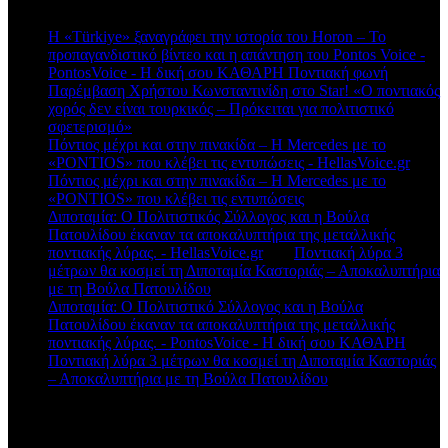
Η «Türkiye» ξαναγράφει την ιστορία του Horon – Το
προπαγανδιστικό βίντεο και η απάντηση του Pontos Voice -
PontosVoice - H δική σου ΚΑΘΑΡΗ Ποντιακή φωνή
στο
Παρέμβαση Χρήστου Κωνσταντινίδη στο Star! «Ο ποντιακός
χορός δεν είναι τουρκικός – Πρόκειται για πολιτιστικό
σφετερισμό»
Πόντιος μέχρι και στην πινακίδα – Η Mercedes με το
«PONTIOS» που κλέβει τις εντυπώσεις - HellasVoice.gr
στο
Πόντιος μέχρι και στην πινακίδα – Η Mercedes με το
«PONTIOS» που κλέβει τις εντυπώσεις
Διποταμία: Ο Πολιτιστικός Σύλλογος και η Βούλα
Πατουλίδου έκαναν τα αποκαλυπτήρια της μεταλλικής
ποντιακής λύρας. - HellasVoice.gr
στο
Ποντιακή λύρα 3
μέτρων θα κοσμεί τη Διποταμία Καστοριάς – Αποκαλυπτήρια
με τη Βούλα Πατουλίδου
Διποταμία: Ο Πολιτιστικό Σύλλογος και η Βούλα
Πατουλίδου έκαναν τα αποκαλυπτήρια της μεταλλικής
ποντιακής λύρας. - PontosVoice - H δική σου ΚΑΘΑΡΗ
στο
Ποντιακή λύρα 3 μέτρων θα κοσμεί τη Διποταμία Καστοριάς
– Αποκαλυπτήρια με τη Βούλα Πατουλίδου
Πρόσφατα άρθρα