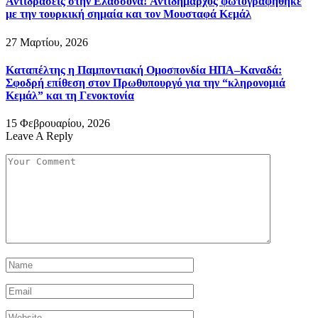
Αντιδράσεις στην Ελασσόνα! Αντιδήμαρχος φωτογραφήθηκε
με την τουρκική σημαία και τον Μουσταφά Κεμάλ
27 Μαρτίου, 2026
Καταπέλτης η Παμποντιακή Ομοσπονδία ΗΠΑ–Καναδά:
Σφοδρή επίθεση στον Πρωθυπουργό για την “κληρονομιά
Κεμάλ” και τη Γενοκτονία
15 Φεβρουαρίου, 2026
Leave A Reply