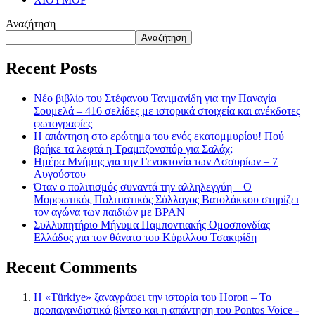
Αναζήτηση
Αναζήτηση
Recent Posts
Νέο βιβλίο του Στέφανου Τανιμανίδη για την Παναγία
Σουμελά – 416 σελίδες με ιστορικά στοιχεία και ανέκδοτες
φωτογραφίες
Η απάντηση στο ερώτημα του ενός εκατομμυρίου! Πού
βρήκε τα λεφτά η Τραμπζονσπόρ για Σαλάχ;
Ημέρα Μνήμης για την Γενοκτονία των Ασσυρίων – 7
Αυγούστου
Όταν ο πολιτισμός συναντά την αλληλεγγύη – Ο
Μορφωτικός Πολιτιστικός Σύλλογος Βατολάκκου στηρίζει
τον αγώνα των παιδιών με BPAN
Συλλυπητήριο Μήνυμα Παμποντιακής Ομοσπονδίας
Ελλάδος για τον θάνατο του Κύριλλου Τσακιρίδη
Recent Comments
Η «Türkiye» ξαναγράφει την ιστορία του Horon – Το
προπαγανδιστικό βίντεο και η απάντηση του Pontos Voice -