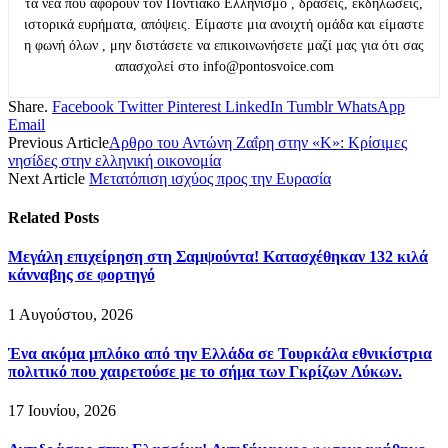
τα νέα που αφορούν τον Ποντιακό Ελληνισμό , δράσεις, εκδηλώσεις,
ιστορικά ευρήματα, απόψεις. Είμαστε μια ανοιχτή ομάδα και είμαστε
η φωνή όλων , μην διστάσετε να επικοινωνήσετε μαζί μας για ότι σας
απασχολεί στο info@pontosvoice.com
Share.
Facebook
Twitter
Pinterest
LinkedIn
Tumblr
WhatsApp
Email
Previous Article
Αρθρο του Αντώνη Ζαΐρη στην «Κ»: Κρίσιμες
νησίδες στην ελληνική οικονομία
Next Article
Μετατόπιση ισχύος προς την Ευρασία
Related
Posts
Μεγάλη επιχείρηση στη Σαμψούντα! Κατασχέθηκαν 132 κιλά
κάνναβης σε φορτηγό
1 Αυγούστου, 2026
Ένα ακόμα μπλόκο από την Ελλάδα σε Τουρκάλα εθνικίστρια
πολιτικό που χαιρετούσε με το σήμα των Γκρίζων Λύκων.
17 Ιουνίου, 2026