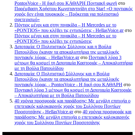
PontosVoice - H δική σου ΚΑΘΑΡΗ Ποντιακή φωνή
στο
Παρέμβαση Χρήστου Κωνσταντινίδη στο Star! «Ο ποντιακός
χορός δεν είναι τουρκικός – Πρόκειται για πολιτιστικό
σφετερισμό»
Πόντιος μέχρι και στην πινακίδα – Η Mercedes με το
«PONTIOS» που κλέβει τις εντυπώσεις - HellasVoice.gr
στο
Πόντιος μέχρι και στην πινακίδα – Η Mercedes με το
«PONTIOS» που κλέβει τις εντυπώσεις
Διποταμία: Ο Πολιτιστικός Σύλλογος και η Βούλα
Πατουλίδου έκαναν τα αποκαλυπτήρια της μεταλλικής
ποντιακής λύρας. - HellasVoice.gr
στο
Ποντιακή λύρα 3
μέτρων θα κοσμεί τη Διποταμία Καστοριάς – Αποκαλυπτήρια
με τη Βούλα Πατουλίδου
Διποταμία: Ο Πολιτιστικό Σύλλογος και η Βούλα
Πατουλίδου έκαναν τα αποκαλυπτήρια της μεταλλικής
ποντιακής λύρας. - PontosVoice - H δική σου ΚΑΘΑΡΗ
στο
Ποντιακή λύρα 3 μέτρων θα κοσμεί τη Διποταμία Καστοριάς
– Αποκαλυπτήρια με τη Βούλα Πατουλίδου
40 χρόνια προσφοράς και παράδοσης: Με μεγάλη επιτυχία ο
επετειακός καλοκαιρινός χορός του Συλλόγου Ποντίων
Προσοτσάνης - HellasVoice.gr
στο
40 χρόνια προσφοράς και
παράδοσης: Με μεγάλη επιτυχία ο επετειακός καλοκαιρινός
χορός του Συλλόγου Ποντίων Προσοτσάνης
Πρόσφατα σχόλια