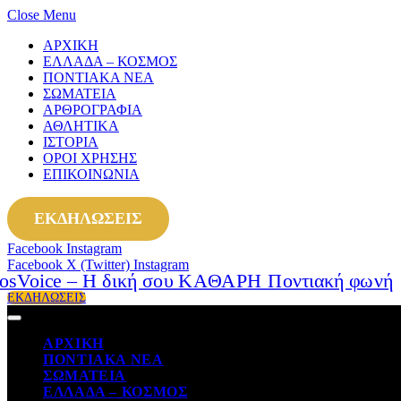
Close Menu
ΑΡΧΙΚΗ
ΕΛΛΑΔΑ – ΚΟΣΜΟΣ
ΠΟΝΤΙΑΚΑ ΝΕΑ
ΣΩΜΑΤΕΙΑ
ΑΡΘΡΟΓΡΑΦΙΑ
ΑΘΛΗΤΙΚΑ
ΙΣΤΟΡΙΑ
ΟΡΟΙ ΧΡΗΣΗΣ
ΕΠΙΚΟΙΝΩΝΙΑ
ΕΚΔΗΛΩΣΕΙΣ
Facebook
Instagram
Facebook
X (Twitter)
Instagram
ΕΚΔΗΛΩΣΕΙΣ
ΑΡΧΙΚΗ
ΠΟΝΤΙΑΚΑ ΝΕΑ
ΣΩΜΑΤΕΙΑ
ΕΛΛΑΔΑ – ΚΟΣΜΟΣ