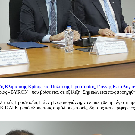
ς Κλιματικής Κρίσης και Πολιτικής Προστασίας
,
Γιάννης Κεφαλογιά
ρίας «BYRON» που βρίσκεται σε εξέλιξη. Σημειώνεται πως προηγήθη
τικής Προστασίας Γιάννη Κεφαλογιάννη, να επιδειχθεί η μέγιστη προ
.Ε.ΔΙ.Κ.) από όλους τους αρμόδιους φορείς, δήμους και περιφέρειες