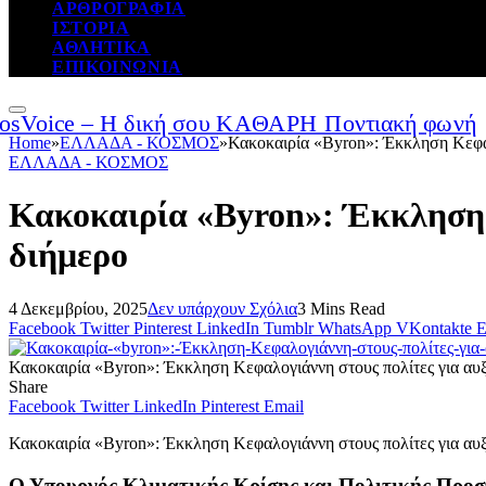
ΑΡΘΡΟΓΡΑΦΙΑ
ΙΣΤΟΡΙΑ
ΑΘΛΗΤΙΚΑ
ΕΠΙΚΟΙΝΩΝΙΑ
Home
»
ΕΛΛΑΔΑ - ΚΟΣΜΟΣ
»
Κακοκαιρία «Byron»: Έκκληση Κεφαλ
ΕΛΛΑΔΑ - ΚΟΣΜΟΣ
Κακοκαιρία «Byron»: Έκκληση 
διήμερο
4 Δεκεμβρίου, 2025
Δεν υπάρχουν Σχόλια
3 Mins Read
Facebook
Twitter
Pinterest
LinkedIn
Tumblr
WhatsApp
VKontakte
E
Κακοκαιρία «Byron»: Έκκληση Κεφαλογιάννη στους πολίτες για αυ
Share
Facebook
Twitter
LinkedIn
Pinterest
Email
Κακοκαιρία «Byron»: Έκκληση Κεφαλογιάννη στους πολίτες για αυ
Ο Υπουργός Κλιματικής Κρίσης και Πολιτικής Προ