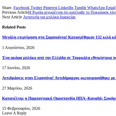
Share.
Facebook
Twitter
Pinterest
LinkedIn
Tumblr
WhatsApp
Email
Previous Article
Η Ρωσία ισχυρίζεται ότι κατέλαβε το Ποκρόφσκ λίγ
Next Article
Ανησυχία για μπλόκα διαρκείας
Related
Posts
Μεγάλη επιχείρηση στη Σαμψούντα! Κατασχέθηκαν 132 κιλά κά
1 Αυγούστου, 2026
Ένα ακόμα μπλόκο από την Ελλάδα σε Τουρκάλα εθνικίστρια πο
17 Ιουνίου, 2026
Αντιδράσεις στην Ελασσόνα! Αντιδήμαρχος φωτογραφήθηκε με
27 Μαρτίου, 2026
Καταπέλτης η Παμποντιακή Ομοσπονδία ΗΠΑ–Καναδά: Σφοδρή ε
15 Φεβρουαρίου, 2026
Leave A Reply