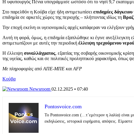
Η υφυπουργός Πένια υπογράμμισε ωστόσο ότι το νησί 9,7 εκατομ
Στο παρελθόν η Κούβα είχε ήδη αντιμετωπίσει
επιδημίες δάγκειου
επιδημία σε αρκετές χώρες της περιοχής – πλήττοντας ιδίως τη
Βραζ
Την εποχή εκείνη οι υγειονομικές αρχές κατάφεραν να ελέγξουν γρ
Αυτή τη φορά, όμως, η επιδημία εξαπλώθηκε κι έγινε ανεξέλεγκτη ε
αντιμετωπίζουν με αυτές την περιοδική
έλλειψη τρεχούμενου νερού
Η έλλειψη
συναλλάγματος
, εξαιτίας της σοβαρής οικονομικής κρίσ
της υγείας, καθώς και σε πολιτικές προληπτικού χαρακτήρα, όπως 
Με πληροφορίες από ΑΠΕ-ΜΠΕ και AFP
Κούβα
Newsroom
02.12.2025 • 07:40
Pontosvoice.com
Το Pontosvoice.com (…τ’εμέτερον η λαλία) είναι μ
εκδηλώσεις, ιστορικά ευρήματα, απόψεις. Είμαστε 