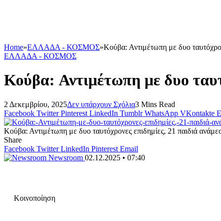
Home
»
ΕΛΛΑΔΑ - ΚΟΣΜΟΣ
»
Κούβα: Αντιμέτωπη με δυο ταυτόχρον
ΕΛΛΑΔΑ - ΚΟΣΜΟΣ
Κούβα: Αντιμέτωπη με δυο ταυτ
2 Δεκεμβρίου, 2025
Δεν υπάρχουν Σχόλια
3 Mins Read
Facebook
Twitter
Pinterest
LinkedIn
Tumblr
WhatsApp
VKontakte
E
Κούβα: Αντιμέτωπη με δυο ταυτόχρονες επιδημίες, 21 παιδιά ανάμε
Share
Facebook
Twitter
LinkedIn
Pinterest
Email
Newsroom
02.12.2025 • 07:40
Κοινοποίηση