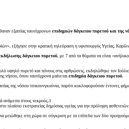
έθαναν εξαιτίας ταυτόχρονων
επιδημιών δάγκειου πυρετού και της ν
ϊών», εξήγησε στην κρατική τηλεόραση η υφυπουργός Υγείας, Καρίλν
ς εκδήλωσης δάγκειου πυρετού
, με 7 από τα θύματα να είναι «ανήλικο
ολύ υψηλό πυρετό και πόνους στις αρθρώσεις, εκδηλώθηκε τον Ιούλι
της νήσου, όπου ταυτόχρονα μαίνεται
επιδημία δάγκειου πυρετού
.
ξαιτίας της νόσου τσικουνγκούνια, παρότι κυκλοφορούσαν έντονες φήμε
, στο πλαίσιο εκστρατείας δημόσιας υγείας για την πρόληψη ασθενει
ια μειώθηκε στη χώρα σε σύγκριση με τα επίπεδα των δύο προηγούμ