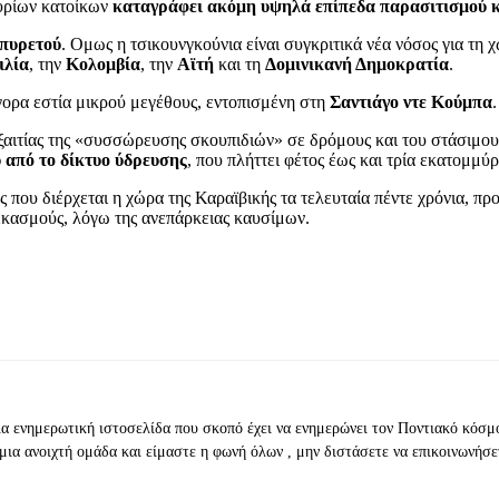
μυρίων κατοίκων
καταγράφει ακόμη υψηλά επίπεδα παρασιτισμού 
 πυρετού
. Ομως η τσικουνγκούνια είναι συγκριτικά νέα νόσος για τη
ιλία
, την
Κολομβία
, την
Αϊτή
και τη
Δομινικανή Δημοκρατία
.
ήγορα εστία μικρού μεγέθους, εντοπισμένη στη
Σαντιάγο ντε Κούμπα
.
ξαιτίας της «συσσώρευσης σκουπιδιών» σε δρόμους και του στάσιμου 
 από το δίκτυο ύδρευσης
, που πλήττει φέτος έως και τρία εκατομμύ
ης που διέρχεται η χώρα της Καραϊβικής τα τελευταία πέντε χρόνια, π
ψεκασμούς, λόγω της ανεπάρκειας καυσίμων.
ια ενημερωτική ιστοσελίδα που σκοπό έχει να ενημερώνει τον Ποντιακό κόσμ
μια ανοιχτή ομάδα και είμαστε η φωνή όλων , μην διστάσετε να επικοινωνήσε