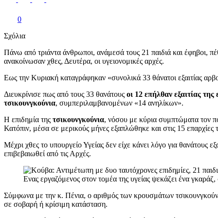
0
Σχόλια
Πάνω από τριάντα άνθρωποι, ανάμεσά τους 21 παιδιά και έφηβοι, π
ανακοίνωσαν χθες, Δευτέρα, οι υγειονομικές αρχές.
Εως την Κυριακή καταγράφηκαν «συνολικά 33 θάνατοι εξαιτίας αρβο
Διευκρίνισε πως από τους 33 θανάτους
οι 12 επήλθαν εξαιτίας τη
τσικουνγκούνια
, συμπεριλαμβανομένων «14 ανηλίκων».
Η επιδημία της
τσικουνγκούνια
, νόσου με κύρια συμπτώματα τον π
Κατόπιν, μέσα σε μερικούς μήνες εξαπλώθηκε και στις 15 επαρχίες 
Μέχρι χθες το υπουργείο Υγείας δεν είχε κάνει λόγο για θανάτους ε
επιβεβαιωθεί από τις Αρχές.
Ενας εργαζόμενος στον τομέα της υγείας ψεκάζει ένα γκαράζ
Σύμφωνα με την κ. Πένια, ο αριθμός των κρουσμάτων τσικουνγκούν
σε σοβαρή ή κρίσιμη κατάσταση.