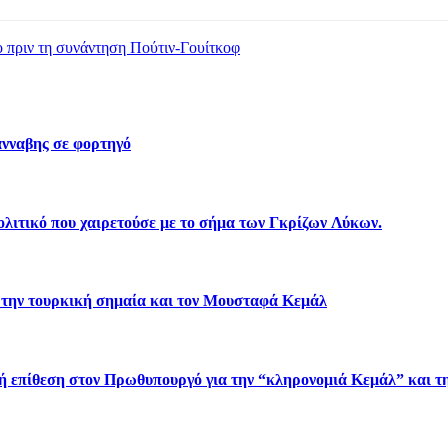
ο πριν τη συνάντηση Πούτιν-Γουίτκοφ
νναβης σε φορτηγό
λιτικό που χαιρετούσε με το σήμα των Γκρίζων Λύκων.
 την τουρκική σημαία και τον Μουσταφά Κεμάλ
πίθεση στον Πρωθυπουργό για την “κληρονομιά Κεμάλ” και τη