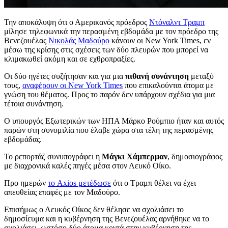
Την αποκάλυψη ότι ο Αμερικανός πρόεδρος
Ντόναλντ Τραμπ
μίλησε τηλεφωνικά την περασμένη εβδομάδα με τον πρόεδρο της
Βενεζουέλας
Νικολάς Μαδούρο
κάνουν οι New York Times, εν
μέσω της κρίσης στις σχέσεις των δύο πλευρών που μπορεί να
κλιμακωθεί ακόμη και σε εχθροπραξίες.
Οι δύο ηγέτες συζήτησαν και για μια
πιθανή συνάντηση
μεταξύ
τους,
αναφέρουν οι New York Times
που επικαλούνται άτομα με
γνώση του θέματος. Προς το παρόν δεν υπάρχουν σχέδια για μια
τέτοια συνάντηση.
Ο υπουργός Εξωτερικών των ΗΠΑ Μάρκο Ρούμπιο ήταν και αυτός
παρών στη συνομιλία που έλαβε χώρα στα τέλη της περασμένης
εβδομάδας.
Το ρεπορτάζ συνυπογράφει η
Μάγκι Χάμπερμαν
, δημοσιογράφος
με διαχρονικά καλές πηγές μέσα στον Λευκό Οίκο.
Προ ημερών
το Axios μετέδωσε
ότι ο Τραμπ θέλει να έχει
απευθείας επαφές με τον Μαδούρο.
Επισήμως ο Λευκός Οίκος δεν θέλησε να σχολιάσει το
δημοσίευμα και η κυβέρνηση της Βενεζουέλας αρνήθηκε να το
σχολιάσει, ωστόσο δύο άτομα κοντά στην κυβέρνηση της