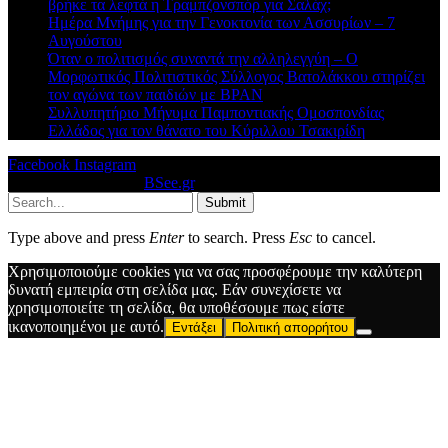
βρήκε τα λεφτά η Τραμπζονσπόρ για Σαλάχ;
Ημέρα Μνήμης για την Γενοκτονία των Ασσυρίων – 7
Αυγούστου
Όταν ο πολιτισμός συναντά την αλληλεγγύη – Ο
Μορφωτικός Πολιτιστικός Σύλλογος Βατολάκκου στηρίζει
τον αγώνα των παιδιών με BPAN
Συλλυπητήριο Μήνυμα Παμποντιακής Ομοσπονδίας
Ελλάδος για τον θάνατο του Κύριλλου Τσακιρίδη
Facebook
Instagram
© 2026 Designed by
BSee.gr
.
Submit
Type above and press
Enter
to search. Press
Esc
to cancel.
Χρησιμοποιούμε cookies για να σας προσφέρουμε την καλύτερη
δυνατή εμπειρία στη σελίδα μας. Εάν συνεχίσετε να
χρησιμοποιείτε τη σελίδα, θα υποθέσουμε πως είστε
ικανοποιημένοι με αυτό.
Εντάξει
Πολιτική απορρήτου