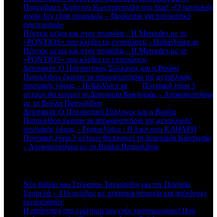
Παρέμβαση Χρήστου Κωνσταντινίδη στο Star! «Ο ποντιακός
χορός δεν είναι τουρκικός – Πρόκειται για πολιτιστικό
σφετερισμό»
Πόντιος μέχρι και στην πινακίδα – Η Mercedes με το
«PONTIOS» που κλέβει τις εντυπώσεις - HellasVoice.gr
στο
Πόντιος μέχρι και στην πινακίδα – Η Mercedes με το
«PONTIOS» που κλέβει τις εντυπώσεις
Διποταμία: Ο Πολιτιστικός Σύλλογος και η Βούλα
Πατουλίδου έκαναν τα αποκαλυπτήρια της μεταλλικής
ποντιακής λύρας. - HellasVoice.gr
στο
Ποντιακή λύρα 3
μέτρων θα κοσμεί τη Διποταμία Καστοριάς – Αποκαλυπτήρια
με τη Βούλα Πατουλίδου
Διποταμία: Ο Πολιτιστικό Σύλλογος και η Βούλα
Πατουλίδου έκαναν τα αποκαλυπτήρια της μεταλλικής
ποντιακής λύρας. - PontosVoice - H δική σου ΚΑΘΑΡΗ
στο
Ποντιακή λύρα 3 μέτρων θα κοσμεί τη Διποταμία Καστοριάς
– Αποκαλυπτήρια με τη Βούλα Πατουλίδου
Πρόσφατα άρθρα
Νέο βιβλίο του Στέφανου Τανιμανίδη για την Παναγία
Σουμελά – 416 σελίδες με ιστορικά στοιχεία και ανέκδοτες
φωτογραφίες
Η απάντηση στο ερώτημα του ενός εκατομμυρίου! Πού