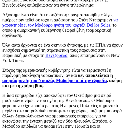
Βενεζουέλας επιβεβαίωσαν ότι έγινε τηλεφώνημα.
Αξιοσημείωτο είναι ότι η συζήτηση πραγματοποιήθηκε λίγες
ημέρες πριν τεθεί σε ισχύ η απόφαση του Στέιτ Ντιπάρτμεντ
να
χαρακτηρίσει τον Μαδούρο ηγέτη του καρτέλ Del los Soles
, το
οποίο η αμερικανική κυβέρνηση θεωρεί ξένη τρομοκρατική
οργάνωση.
Όλα αυτά έρχονται σε ένα σκηνικό έντασης, με τις ΗΠΑ να έχουν
ενισχύσει σημαντικά τη στρατιωτική τους παρουσία στην
Καραϊβική με στόχο τη
Βενεζουέλα
, όπως επισημαίνουν οι New
York Times.
Στόχος της αμερικανικής κυβέρνησης είναι να τερματιστεί η
παράνομη διακίνηση ναρκωτικών, αν και
δεν αποκλείεται η
απομάκρυνση του Νικολάς Μαδούρο από την εξουσία
, ακόμη
και με τη χρήση βίας
.
Η ίδια εφημερίδα είχε αποκαλύψει τον Οκτώβριο μια σειρά
μυστικών κινήσεων του ηγέτη της Βενεζουέλας. Ο Μαδούρο
φέρεται να είχε προσφέρει στις Ηνωμένες Πολιτείες σημαντικό
μερίδιο στα πετρελαϊκά κοιτάσματα της χώρας, μαζί με μια σειρά
άλλων διευκολύνσεων για αμερικανικές εταιρείες, για να
εκτονώσει την ένταση μεταξύ των δύο πλευρών. Ωστόσο, ο
Μαδούρο επιδίωξε να παραμείνει στην εξουσία και οι