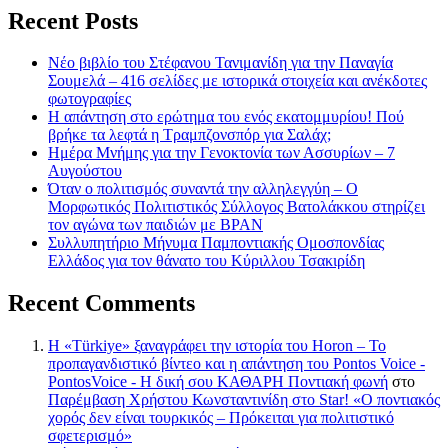
Recent Posts
Νέο βιβλίο του Στέφανου Τανιμανίδη για την Παναγία
Σουμελά – 416 σελίδες με ιστορικά στοιχεία και ανέκδοτες
φωτογραφίες
Η απάντηση στο ερώτημα του ενός εκατομμυρίου! Πού
βρήκε τα λεφτά η Τραμπζονσπόρ για Σαλάχ;
Ημέρα Μνήμης για την Γενοκτονία των Ασσυρίων – 7
Αυγούστου
Όταν ο πολιτισμός συναντά την αλληλεγγύη – Ο
Μορφωτικός Πολιτιστικός Σύλλογος Βατολάκκου στηρίζει
τον αγώνα των παιδιών με BPAN
Συλλυπητήριο Μήνυμα Παμποντιακής Ομοσπονδίας
Ελλάδος για τον θάνατο του Κύριλλου Τσακιρίδη
Recent Comments
Η «Türkiye» ξαναγράφει την ιστορία του Horon – Το
προπαγανδιστικό βίντεο και η απάντηση του Pontos Voice -
PontosVoice - H δική σου ΚΑΘΑΡΗ Ποντιακή φωνή
στο
Παρέμβαση Χρήστου Κωνσταντινίδη στο Star! «Ο ποντιακός
χορός δεν είναι τουρκικός – Πρόκειται για πολιτιστικό
σφετερισμό»