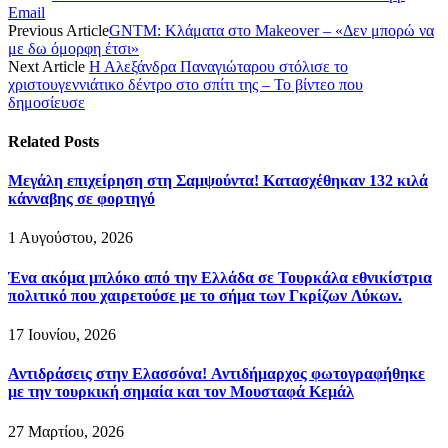
Email
Previous Article
GNTM: Κλάματα στο Makeover – «Δεν μπορώ να
με δω όμορφη έτσι»
Next Article
Η Αλεξάνδρα Παναγιώταρου στόλισε το
χριστουγεννιάτικο δέντρο στο σπίτι της – Το βίντεο που
δημοσίευσε
Related
Posts
Μεγάλη επιχείρηση στη Σαμψούντα! Κατασχέθηκαν 132 κιλά
κάνναβης σε φορτηγό
1 Αυγούστου, 2026
Ένα ακόμα μπλόκο από την Ελλάδα σε Τουρκάλα εθνικίστρια
πολιτικό που χαιρετούσε με το σήμα των Γκρίζων Λύκων.
17 Ιουνίου, 2026
Αντιδράσεις στην Ελασσόνα! Αντιδήμαρχος φωτογραφήθηκε
με την τουρκική σημαία και τον Μουσταφά Κεμάλ
27 Μαρτίου, 2026