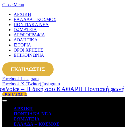
Close Menu
ΑΡΧΙΚΗ
ΕΛΛΑΔΑ – ΚΟΣΜΟΣ
ΠΟΝΤΙΑΚΑ ΝΕΑ
ΣΩΜΑΤΕΙΑ
ΑΡΘΡΟΓΡΑΦΙΑ
ΑΘΛΗΤΙΚΑ
ΙΣΤΟΡΙΑ
ΟΡΟΙ ΧΡΗΣΗΣ
ΕΠΙΚΟΙΝΩΝΙΑ
ΕΚΔΗΛΩΣΕΙΣ
Facebook
Instagram
Facebook
X (Twitter)
Instagram
ΕΚΔΗΛΩΣΕΙΣ
ΑΡΧΙΚΗ
ΠΟΝΤΙΑΚΑ ΝΕΑ
ΣΩΜΑΤΕΙΑ
ΕΛΛΑΔΑ – ΚΟΣΜΟΣ