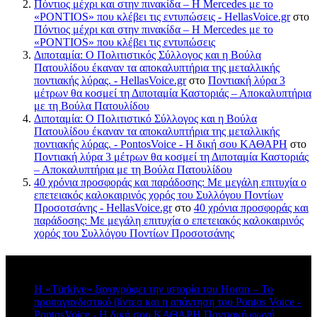
Πόντιος μέχρι και στην πινακίδα – Η Mercedes με το
«PONTIOS» που κλέβει τις εντυπώσεις - HellasVoice.gr
στο
Πόντιος μέχρι και στην πινακίδα – Η Mercedes με το
«PONTIOS» που κλέβει τις εντυπώσεις
Διποταμία: Ο Πολιτιστικός Σύλλογος και η Βούλα
Πατουλίδου έκαναν τα αποκαλυπτήρια της μεταλλικής
ποντιακής λύρας. - HellasVoice.gr
στο
Ποντιακή λύρα 3
μέτρων θα κοσμεί τη Διποταμία Καστοριάς – Αποκαλυπτήρια
με τη Βούλα Πατουλίδου
Διποταμία: Ο Πολιτιστικό Σύλλογος και η Βούλα
Πατουλίδου έκαναν τα αποκαλυπτήρια της μεταλλικής
ποντιακής λύρας. - PontosVoice - H δική σου ΚΑΘΑΡΗ
στο
Ποντιακή λύρα 3 μέτρων θα κοσμεί τη Διποταμία Καστοριάς
– Αποκαλυπτήρια με τη Βούλα Πατουλίδου
40 χρόνια προσφοράς και παράδοσης: Με μεγάλη επιτυχία ο
επετειακός καλοκαιρινός χορός του Συλλόγου Ποντίων
Προσοτσάνης - HellasVoice.gr
στο
40 χρόνια προσφοράς και
παράδοσης: Με μεγάλη επιτυχία ο επετειακός καλοκαιρινός
χορός του Συλλόγου Ποντίων Προσοτσάνης
Πρόσφατα σχόλια
Η «Türkiye» ξαναγράφει την ιστορία του Horon – Το
προπαγανδιστικό βίντεο και η απάντηση του Pontos Voice -
PontosVoice - H δική σου ΚΑΘΑΡΗ Ποντιακή φωνή
στο