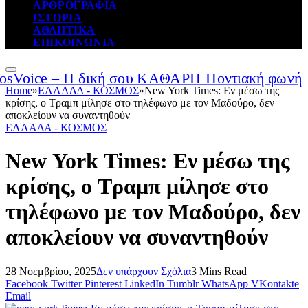
ΑΡΘΡΟΓΡΑΦΙΑ
ΙΣΤΟΡΙΑ
ΑΘΛΗΤΙΚΑ
ΕΠΙΚΟΙΝΩΝΙΑ
Home
»
ΕΛΛΑΔΑ - ΚΟΣΜΟΣ
»
New York Times: Εν μέσω της
κρίσης, ο Τραμπ μίλησε στο τηλέφωνο με τον Μαδούρο, δεν
αποκλείουν να συναντηθούν
ΕΛΛΑΔΑ - ΚΟΣΜΟΣ
New York Times: Εν μέσω της
κρίσης, ο Τραμπ μίλησε στο
τηλέφωνο με τον Μαδούρο, δεν
αποκλείουν να συναντηθούν
28 Νοεμβρίου, 2025
Δεν υπάρχουν Σχόλια
3 Mins Read
Facebook
Twitter
Pinterest
LinkedIn
Tumblr
WhatsApp
VKontakte
Email