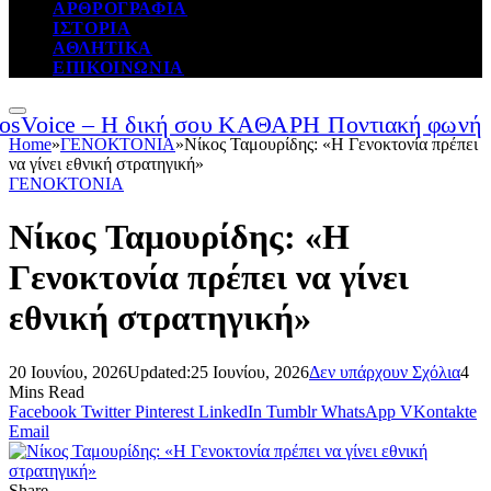
ΑΡΘΡΟΓΡΑΦΙΑ
ΙΣΤΟΡΙΑ
ΑΘΛΗΤΙΚΑ
ΕΠΙΚΟΙΝΩΝΙΑ
Home
»
ΓΕΝΟΚΤΟΝΙΑ
»
Νίκος Ταμουρίδης: «Η Γενοκτονία πρέπει
να γίνει εθνική στρατηγική»
ΓΕΝΟΚΤΟΝΙΑ
Νίκος Ταμουρίδης: «Η
Γενοκτονία πρέπει να γίνει
εθνική στρατηγική»
20 Ιουνίου, 2026
Updated:
25 Ιουνίου, 2026
Δεν υπάρχουν Σχόλια
4
Mins Read
Facebook
Twitter
Pinterest
LinkedIn
Tumblr
WhatsApp
VKontakte
Email
Share