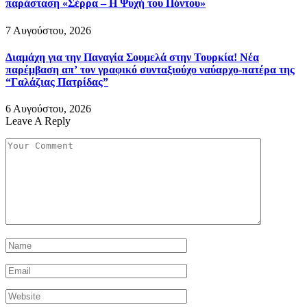
παράσταση «Σέρρα – Η Ψυχή του Πόντου»
7 Αυγούστου, 2026
Διαμάχη για την Παναγία Σουμελά στην Τουρκία! Νέα
παρέμβαση απ’ τον γραφικό συνταξιούχο ναύαρχο-πατέρα της
“Γαλάζιας Πατρίδας”
6 Αυγούστου, 2026
Leave A Reply