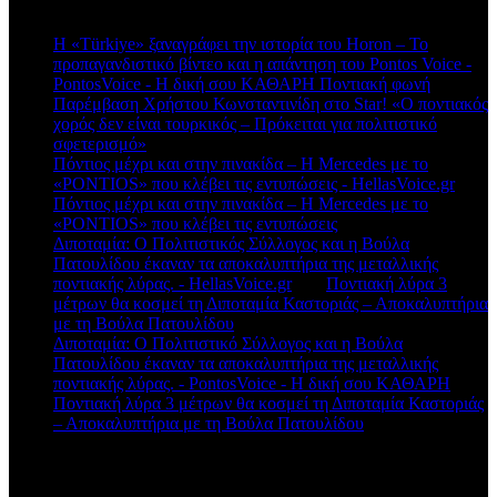
Πρόσφατα σχόλια
Η «Türkiye» ξαναγράφει την ιστορία του Horon – Το
προπαγανδιστικό βίντεο και η απάντηση του Pontos Voice -
PontosVoice - H δική σου ΚΑΘΑΡΗ Ποντιακή φωνή
στο
Παρέμβαση Χρήστου Κωνσταντινίδη στο Star! «Ο ποντιακός
χορός δεν είναι τουρκικός – Πρόκειται για πολιτιστικό
σφετερισμό»
Πόντιος μέχρι και στην πινακίδα – Η Mercedes με το
«PONTIOS» που κλέβει τις εντυπώσεις - HellasVoice.gr
στο
Πόντιος μέχρι και στην πινακίδα – Η Mercedes με το
«PONTIOS» που κλέβει τις εντυπώσεις
Διποταμία: Ο Πολιτιστικός Σύλλογος και η Βούλα
Πατουλίδου έκαναν τα αποκαλυπτήρια της μεταλλικής
ποντιακής λύρας. - HellasVoice.gr
στο
Ποντιακή λύρα 3
μέτρων θα κοσμεί τη Διποταμία Καστοριάς – Αποκαλυπτήρια
με τη Βούλα Πατουλίδου
Διποταμία: Ο Πολιτιστικό Σύλλογος και η Βούλα
Πατουλίδου έκαναν τα αποκαλυπτήρια της μεταλλικής
ποντιακής λύρας. - PontosVoice - H δική σου ΚΑΘΑΡΗ
στο
Ποντιακή λύρα 3 μέτρων θα κοσμεί τη Διποταμία Καστοριάς
– Αποκαλυπτήρια με τη Βούλα Πατουλίδου
Πρόσφατα άρθρα