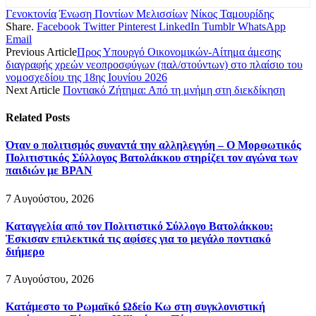
Γενοκτονία
Ένωση Ποντίων Μελισσίων
Νίκος Ταμουρίδης
Share.
Facebook
Twitter
Pinterest
LinkedIn
Tumblr
WhatsApp
Email
Previous Article
Προς Υπουργό Οικονομικών-Αίτημα άμεσης
διαγραφής χρεών νεοπροσφύγων (παλ/στούντων) στο πλαίσιο του
νομοσχεδίου της 18ης Ιουνίου 2026
Next Article
Ποντιακό Ζήτημα: Από τη μνήμη στη διεκδίκηση
Related
Posts
Όταν ο πολιτισμός συναντά την αλληλεγγύη – Ο Μορφωτικός
Πολιτιστικός Σύλλογος Βατολάκκου στηρίζει τον αγώνα των
παιδιών με BPAN
7 Αυγούστου, 2026
Καταγγελία από τον Πολιτιστικό Σύλλογο Βατολάκκου:
Έσκισαν επιλεκτικά τις αφίσες για το μεγάλο ποντιακό
διήμερο
7 Αυγούστου, 2026
Κατάμεστο το Ρωμαϊκό Ωδείο Κω στη συγκλονιστική