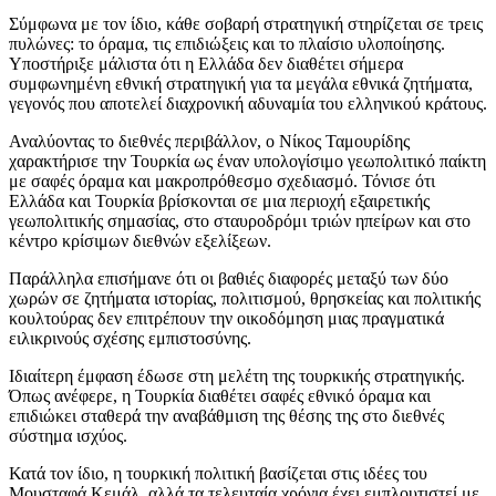
Σύμφωνα με τον ίδιο, κάθε σοβαρή στρατηγική στηρίζεται σε τρεις
πυλώνες: το όραμα, τις επιδιώξεις και το πλαίσιο υλοποίησης.
Υποστήριξε μάλιστα ότι η Ελλάδα δεν διαθέτει σήμερα
συμφωνημένη εθνική στρατηγική για τα μεγάλα εθνικά ζητήματα,
γεγονός που αποτελεί διαχρονική αδυναμία του ελληνικού κράτους.
Αναλύοντας το διεθνές περιβάλλον, ο Νίκος Ταμουρίδης
χαρακτήρισε την Τουρκία ως έναν υπολογίσιμο γεωπολιτικό παίκτη
με σαφές όραμα και μακροπρόθεσμο σχεδιασμό. Τόνισε ότι
Ελλάδα και Τουρκία βρίσκονται σε μια περιοχή εξαιρετικής
γεωπολιτικής σημασίας, στο σταυροδρόμι τριών ηπείρων και στο
κέντρο κρίσιμων διεθνών εξελίξεων.
Παράλληλα επισήμανε ότι οι βαθιές διαφορές μεταξύ των δύο
χωρών σε ζητήματα ιστορίας, πολιτισμού, θρησκείας και πολιτικής
κουλτούρας δεν επιτρέπουν την οικοδόμηση μιας πραγματικά
ειλικρινούς σχέσης εμπιστοσύνης.
Ιδιαίτερη έμφαση έδωσε στη μελέτη της τουρκικής στρατηγικής.
Όπως ανέφερε, η Τουρκία διαθέτει σαφές εθνικό όραμα και
επιδιώκει σταθερά την αναβάθμιση της θέσης της στο διεθνές
σύστημα ισχύος.
Κατά τον ίδιο, η τουρκική πολιτική βασίζεται στις ιδέες του
Μουσταφά Κεμάλ, αλλά τα τελευταία χρόνια έχει εμπλουτιστεί με