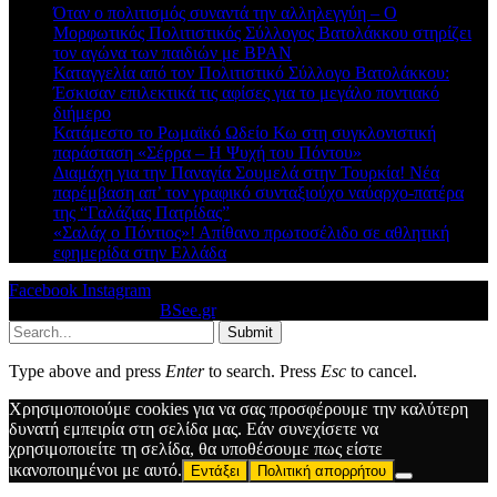
Όταν ο πολιτισμός συναντά την αλληλεγγύη – Ο
Μορφωτικός Πολιτιστικός Σύλλογος Βατολάκκου στηρίζει
τον αγώνα των παιδιών με BPAN
Καταγγελία από τον Πολιτιστικό Σύλλογο Βατολάκκου:
Έσκισαν επιλεκτικά τις αφίσες για το μεγάλο ποντιακό
διήμερο
Κατάμεστο το Ρωμαϊκό Ωδείο Κω στη συγκλονιστική
παράσταση «Σέρρα – Η Ψυχή του Πόντου»
Διαμάχη για την Παναγία Σουμελά στην Τουρκία! Νέα
παρέμβαση απ’ τον γραφικό συνταξιούχο ναύαρχο-πατέρα
της “Γαλάζιας Πατρίδας”
«Σαλάχ ο Πόντιος»! Απίθανο πρωτοσέλιδο σε αθλητική
εφημερίδα στην Ελλάδα
Facebook
Instagram
© 2026 Designed by
BSee.gr
.
Submit
Type above and press
Enter
to search. Press
Esc
to cancel.
Χρησιμοποιούμε cookies για να σας προσφέρουμε την καλύτερη
δυνατή εμπειρία στη σελίδα μας. Εάν συνεχίσετε να
χρησιμοποιείτε τη σελίδα, θα υποθέσουμε πως είστε
ικανοποιημένοι με αυτό.
Εντάξει
Πολιτική απορρήτου