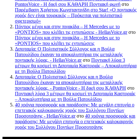
PontosVoice - H δική σου ΚΑΘΑΡΗ Ποντιακή φωνή
στο
Παρέμβαση Χρήστου Κωνσταντινίδη στο Star! «Ο ποντιακός
χορός δεν είναι τουρκικός – Πρόκειται για πολιτιστικό
σφετερισμό»
Πόντιος μέχρι και στην πινακίδα – Η Mercedes με το
«PONTIOS» που κλέβει τις εντυπώσεις - HellasVoice.gr
στο
Πόντιος μέχρι και στην πινακίδα – Η Mercedes με το
«PONTIOS» που κλέβει τις εντυπώσεις
Διποταμία: Ο Πολιτιστικός Σύλλογος και η Βούλα
Πατουλίδου έκαναν τα αποκαλυπτήρια της μεταλλικής
ποντιακής λύρας. - HellasVoice.gr
στο
Ποντιακή λύρα 3
μέτρων θα κοσμεί τη Διποταμία Καστοριάς – Αποκαλυπτήρια
με τη Βούλα Πατουλίδου
Διποταμία: Ο Πολιτιστικό Σύλλογος και η Βούλα
Πατουλίδου έκαναν τα αποκαλυπτήρια της μεταλλικής
ποντιακής λύρας. - PontosVoice - H δική σου ΚΑΘΑΡΗ
στο
Ποντιακή λύρα 3 μέτρων θα κοσμεί τη Διποταμία Καστοριάς
– Αποκαλυπτήρια με τη Βούλα Πατουλίδου
40 χρόνια προσφοράς και παράδοσης: Με μεγάλη επιτυχία ο
επετειακός καλοκαιρινός χορός του Συλλόγου Ποντίων
Προσοτσάνης - HellasVoice.gr
στο
40 χρόνια προσφοράς και
παράδοσης: Με μεγάλη επιτυχία ο επετειακός καλοκαιρινός
χορός του Συλλόγου Ποντίων Προσοτσάνης