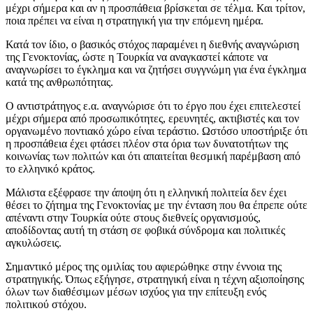
μέχρι σήμερα και αν η προσπάθεια βρίσκεται σε τέλμα. Και τρίτον,
ποια πρέπει να είναι η στρατηγική για την επόμενη ημέρα.
Κατά τον ίδιο, ο βασικός στόχος παραμένει η διεθνής αναγνώριση
της Γενοκτονίας, ώστε η Τουρκία να αναγκαστεί κάποτε να
αναγνωρίσει το έγκλημα και να ζητήσει συγγνώμη για ένα έγκλημα
κατά της ανθρωπότητας.
Ο αντιστράτηγος ε.α. αναγνώρισε ότι το έργο που έχει επιτελεστεί
μέχρι σήμερα από προσωπικότητες, ερευνητές, ακτιβιστές και τον
οργανωμένο ποντιακό χώρο είναι τεράστιο. Ωστόσο υποστήριξε ότι
η προσπάθεια έχει φτάσει πλέον στα όρια των δυνατοτήτων της
κοινωνίας των πολιτών και ότι απαιτείται θεσμική παρέμβαση από
το ελληνικό κράτος.
Μάλιστα εξέφρασε την άποψη ότι η ελληνική πολιτεία δεν έχει
θέσει το ζήτημα της Γενοκτονίας με την ένταση που θα έπρεπε ούτε
απέναντι στην Τουρκία ούτε στους διεθνείς οργανισμούς,
αποδίδοντας αυτή τη στάση σε φοβικά σύνδρομα και πολιτικές
αγκυλώσεις.
Σημαντικό μέρος της ομιλίας του αφιερώθηκε στην έννοια της
στρατηγικής. Όπως εξήγησε, στρατηγική είναι η τέχνη αξιοποίησης
όλων των διαθέσιμων μέσων ισχύος για την επίτευξη ενός
πολιτικού στόχου.