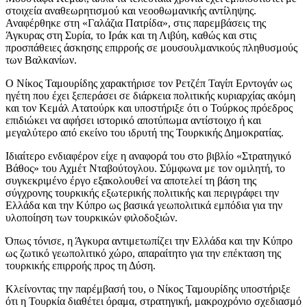
στοιχεία αναθεωρητισμού και νεοοθωμανικής αντίληψης.
Αναφέρθηκε στη «Γαλάζια Πατρίδα», στις παρεμβάσεις της
Άγκυρας στη Συρία, το Ιράκ και τη Λιβύη, καθώς και στις
προσπάθειες άσκησης επιρροής σε μουσουλμανικούς πληθυσμούς
των Βαλκανίων.
Ο Νίκος Ταμουρίδης χαρακτήρισε τον Ρετζέπ Ταγίπ Ερντογάν ως
ηγέτη που έχει ξεπεράσει σε διάρκεια πολιτικής κυριαρχίας ακόμη
και τον Κεμάλ Ατατούρκ και υποστήριξε ότι ο Τούρκος πρόεδρος
επιδιώκει να αφήσει ιστορικό αποτύπωμα αντίστοιχο ή και
μεγαλύτερο από εκείνο του ιδρυτή της Τουρκικής Δημοκρατίας.
Ιδιαίτερο ενδιαφέρον είχε η αναφορά του στο βιβλίο «Στρατηγικό
Βάθος» του Αχμέτ Νταβούτογλου. Σύμφωνα με τον ομιλητή, το
συγκεκριμένο έργο εξακολουθεί να αποτελεί τη βάση της
σύγχρονης τουρκικής εξωτερικής πολιτικής και περιγράφει την
Ελλάδα και την Κύπρο ως βασικά γεωπολιτικά εμπόδια για την
υλοποίηση των τουρκικών φιλοδοξιών.
Όπως τόνισε, η Άγκυρα αντιμετωπίζει την Ελλάδα και την Κύπρο
ως ζωτικό γεωπολιτικό χώρο, απαραίτητο για την επέκταση της
τουρκικής επιρροής προς τη Δύση.
Κλείνοντας την παρέμβασή του, ο Νίκος Ταμουρίδης υποστήριξε
ότι η Τουρκία διαθέτει όραμα, στρατηγική, μακροχρόνιο σχεδιασμό