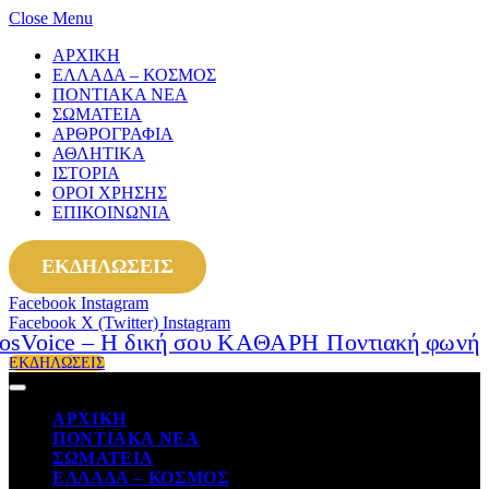
Close Menu
ΑΡΧΙΚΗ
ΕΛΛΑΔΑ – ΚΟΣΜΟΣ
ΠΟΝΤΙΑΚΑ ΝΕΑ
ΣΩΜΑΤΕΙΑ
ΑΡΘΡΟΓΡΑΦΙΑ
ΑΘΛΗΤΙΚΑ
ΙΣΤΟΡΙΑ
ΟΡΟΙ ΧΡΗΣΗΣ
ΕΠΙΚΟΙΝΩΝΙΑ
ΕΚΔΗΛΩΣΕΙΣ
Facebook
Instagram
Facebook
X (Twitter)
Instagram
ΕΚΔΗΛΩΣΕΙΣ
ΑΡΧΙΚΗ
ΠΟΝΤΙΑΚΑ ΝΕΑ
ΣΩΜΑΤΕΙΑ
ΕΛΛΑΔΑ – ΚΟΣΜΟΣ