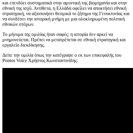
και επενδύει συστηματικά στην αμυντική της βιομηχανία και στην
εθνική της ισχύ. Αντίθετα, η Ελλάδα οφείλει να αποκτήσει εθνική
στρατηγική, να αξιοποιήσει θεσμικά το ζήτημα της Γενοκτονίας και
να συνδέσει την ιστορική μνήμη με μια ολοκληρωμένη πολιτική
εθνικών στόχων.
Το μήνυμα της ομιλίας ήταν σαφές: η ιστορία δεν αρκεί να
μνημονεύεται. Πρέπει να μετατρέπεται σε εθνική στρατηγική και
εργαλείο διεκδίκησης.
Δείτε την ομιλία όπως την κατέγραψε ο εκ των επικεφαλής του
Pontos Voice Χρήστος Κωνσταντινίδης: