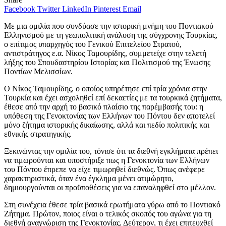
Facebook
Twitter
LinkedIn
Pinterest
Email
Με μια ομιλία που συνδύασε την ιστορική μνήμη του Ποντιακού
Ελληνισμού με τη γεωπολιτική ανάλυση της σύγχρονης Τουρκίας,
ο επίτιμος υπαρχηγός του Γενικού Επιτελείου Στρατού,
αντιστράτηγος ε.α. Νίκος Ταμουρίδης, συμμετείχε στην τελετή
λήξης του Σπουδαστηρίου Ιστορίας και Πολιτισμού της Ένωσης
Ποντίων Μελισσίων.
Ο Νίκος Ταμουρίδης, ο οποίος υπηρέτησε επί τρία χρόνια στην
Τουρκία και έχει ασχοληθεί επί δεκαετίες με τα τουρκικά ζητήματα,
έθεσε από την αρχή το βασικό πλαίσιο της παρέμβασής του: η
υπόθεση της Γενοκτονίας των Ελλήνων του Πόντου δεν αποτελεί
μόνο ζήτημα ιστορικής δικαίωσης, αλλά και πεδίο πολιτικής και
εθνικής στρατηγικής.
Ξεκινώντας την ομιλία του, τόνισε ότι τα διεθνή εγκλήματα πρέπει
να τιμωρούνται και υποστήριξε πως η Γενοκτονία των Ελλήνων
του Πόντου έπρεπε να είχε τιμωρηθεί διεθνώς. Όπως ανέφερε
χαρακτηριστικά, όταν ένα έγκλημα μένει ατιμώρητο,
δημιουργούνται οι προϋποθέσεις για να επαναληφθεί στο μέλλον.
Στη συνέχεια έθεσε τρία βασικά ερωτήματα γύρω από το Ποντιακό
Ζήτημα. Πρώτον, ποιος είναι ο τελικός σκοπός του αγώνα για τη
διεθνή αναγνώριση της Γενοκτονίας. Δεύτερον, τι έχει επιτευχθεί