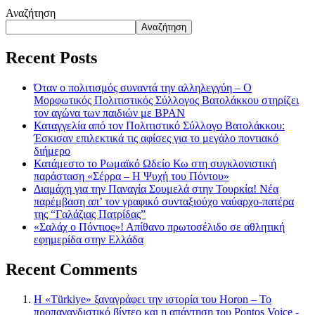
Αναζήτηση
Αναζήτηση
Recent Posts
Όταν ο πολιτισμός συναντά την αλληλεγγύη – Ο
Μορφωτικός Πολιτιστικός Σύλλογος Βατολάκκου στηρίζει
τον αγώνα των παιδιών με BPAN
Καταγγελία από τον Πολιτιστικό Σύλλογο Βατολάκκου:
Έσκισαν επιλεκτικά τις αφίσες για το μεγάλο ποντιακό
διήμερο
Κατάμεστο το Ρωμαϊκό Ωδείο Κω στη συγκλονιστική
παράσταση «Σέρρα – Η Ψυχή του Πόντου»
Διαμάχη για την Παναγία Σουμελά στην Τουρκία! Νέα
παρέμβαση απ’ τον γραφικό συνταξιούχο ναύαρχο-πατέρα
της “Γαλάζιας Πατρίδας”
«Σαλάχ ο Πόντιος»! Απίθανο πρωτοσέλιδο σε αθλητική
εφημερίδα στην Ελλάδα
Recent Comments
Η «Türkiye» ξαναγράφει την ιστορία του Horon – Το
προπαγανδιστικό βίντεο και η απάντηση του Pontos Voice -