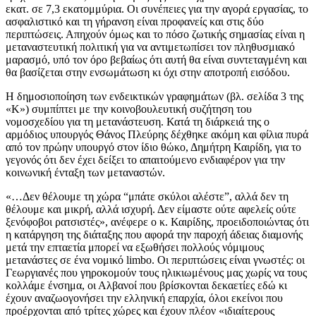
εκατ. σε 7,3 εκατομμύρια. Οι συνέπειες για την αγορά εργασίας, το
ασφαλιστικό και τη γήρανση είναι προφανείς και στις δύο
περιπτώσεις. Απηχούν όμως και το πόσο ζωτικής σημασίας είναι η
μεταναστευτική πολιτική για να αντιμετωπίσει τον πληθυσμιακό
μαρασμό, υπό τον όρο βεβαίως ότι αυτή θα είναι συντεταγμένη και
θα βασίζεται στην ενσωμάτωση κι όχι στην αποτροπή εισόδου.
Η δημοσιοποίηση των ενδεικτικών γραφημάτων (βλ. σελίδα 3 της
«Κ») συμπίπτει με την κοινοβουλευτική συζήτηση του
νομοσχεδίου για τη μετανάστευση. Κατά τη διάρκειά της ο
αρμόδιος υπουργός Θάνος Πλεύρης δέχθηκε ακόμη και φίλια πυρά
από τον πρώην υπουργό στον ίδιο θώκο, Δημήτρη Καιρίδη, για το
γεγονός ότι δεν έχει δείξει το απαιτούμενο ενδιαφέρον για την
κοινωνική ένταξη των μεταναστών.
«…Δεν θέλουμε τη χώρα “μπάτε σκύλοι αλέστε”, αλλά δεν τη
θέλουμε και μικρή, αλλά ισχυρή. Δεν είμαστε ούτε αφελείς ούτε
ξενόφοβοι ρατσιστές», ανέφερε ο κ. Καιρίδης, προειδοποιώντας ότι
η κατάργηση της διάταξης που αφορά την παροχή άδειας διαμονής
μετά την επταετία μπορεί να εξωθήσει πολλούς νόμιμους
μετανάστες σε ένα νομικό limbo. Οι περιπτώσεις είναι γνωστές: οι
Γεωργιανές που γηροκομούν τους ηλικιωμένους μας χωρίς να τους
κολλάμε ένσημα, οι Αλβανοί που βρίσκονται δεκαετίες εδώ κι
έχουν αναζωογονήσει την ελληνική επαρχία, όλοι εκείνοι που
προέρχονται από τρίτες χώρες και έχουν πλέον «ιδιαίτερους