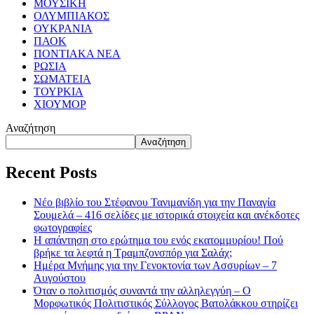
ΜΟΥΣΙΚΗ
ΟΛΥΜΠΙΑΚΟΣ
ΟΥΚΡΑΝΙΑ
ΠΑΟΚ
ΠΟΝΤΙΑΚΑ ΝΕΑ
ΡΩΣΙΑ
ΣΩΜΑΤΕΙΑ
ΤΟΥΡΚΙΑ
ΧΙΟΥΜΟΡ
Αναζήτηση
Αναζήτηση
Recent Posts
Νέο βιβλίο του Στέφανου Τανιμανίδη για την Παναγία
Σουμελά – 416 σελίδες με ιστορικά στοιχεία και ανέκδοτες
φωτογραφίες
Η απάντηση στο ερώτημα του ενός εκατομμυρίου! Πού
βρήκε τα λεφτά η Τραμπζονσπόρ για Σαλάχ;
Ημέρα Μνήμης για την Γενοκτονία των Ασσυρίων – 7
Αυγούστου
Όταν ο πολιτισμός συναντά την αλληλεγγύη – Ο
Μορφωτικός Πολιτιστικός Σύλλογος Βατολάκκου στηρίζει