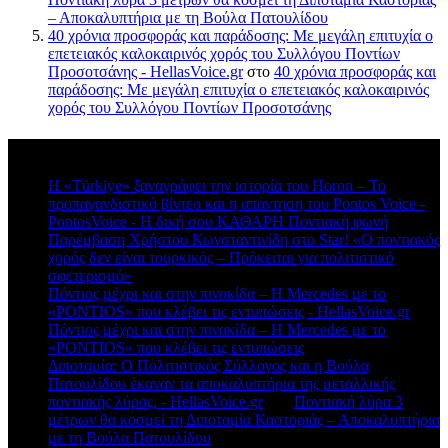
– Αποκαλυπτήρια με τη Βούλα Πατουλίδου
40 χρόνια προσφοράς και παράδοσης: Με μεγάλη επιτυχία ο
επετειακός καλοκαιρινός χορός του Συλλόγου Ποντίων
Προσοτσάνης - HellasVoice.gr
στο
40 χρόνια προσφοράς και
παράδοσης: Με μεγάλη επιτυχία ο επετειακός καλοκαιρινός
χορός του Συλλόγου Ποντίων Προσοτσάνης
Πρόσφατα σχόλια
Η «Türkiye» ξαναγράφει την ιστορία του Horon – Το
προπαγανδιστικό βίντεο και η απάντηση του Pontos Voice -
PontosVoice - H δική σου ΚΑΘΑΡΗ Ποντιακή φωνή
στο
Παρέμβαση Χρήστου Κωνσταντινίδη στο Star! «Ο ποντιακός
χορός δεν είναι τουρκικός – Πρόκειται για πολιτιστικό
σφετερισμό»
Πόντιος μέχρι και στην πινακίδα – Η Mercedes με το
«PONTIOS» που κλέβει τις εντυπώσεις - HellasVoice.gr
στο
Πόντιος μέχρι και στην πινακίδα – Η Mercedes με το
«PONTIOS» που κλέβει τις εντυπώσεις
Διποταμία: Ο Πολιτιστικός Σύλλογος και η Βούλα
Πατουλίδου έκαναν τα αποκαλυπτήρια της μεταλλικής
ποντιακής λύρας. - HellasVoice.gr
στο
Ποντιακή λύρα 3
μέτρων θα κοσμεί τη Διποταμία Καστοριάς – Αποκαλυπτήρια
με τη Βούλα Πατουλίδου