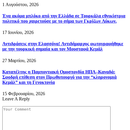
1 Αυγούστου, 2026
Ένα ακόμα μπλόκο από την Ελλάδα σε Τουρκάλα εθνικίστρια
πολιτικό που χαιρετούσε με το σήμα των Γκρίζων Λύκων.
17 Ιουνίου, 2026
Αντιδράσεις στην Ελασσόνα! Αντιδήμαρχος φωτογραφήθηκε
με την τουρκική σημαία και τον Μουσταφά Κεμάλ
27 Μαρτίου, 2026
Καταπέλτης η Παμποντιακή Ομοσπονδία ΗΠΑ–Καναδά:
Σφοδρή επίθεση στον Πρωθυπουργό για την “κληρονομιά
Κεμάλ” και τη Γενοκτονία
15 Φεβρουαρίου, 2026
Leave A Reply