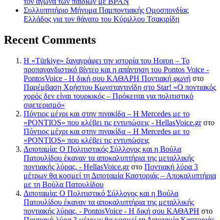
τον αγώνα των παιδιών με BPAN
Συλλυπητήριο Μήνυμα Παμποντιακής Ομοσπονδίας
Ελλάδος για τον θάνατο του Κύριλλου Τσακιρίδη
Recent Comments
Η «Türkiye» ξαναγράφει την ιστορία του Horon – Το
προπαγανδιστικό βίντεο και η απάντηση του Pontos Voice -
PontosVoice - H δική σου ΚΑΘΑΡΗ Ποντιακή φωνή
στο
Παρέμβαση Χρήστου Κωνσταντινίδη στο Star! «Ο ποντιακός
χορός δεν είναι τουρκικός – Πρόκειται για πολιτιστικό
σφετερισμό»
Πόντιος μέχρι και στην πινακίδα – Η Mercedes με το
«PONTIOS» που κλέβει τις εντυπώσεις - HellasVoice.gr
στο
Πόντιος μέχρι και στην πινακίδα – Η Mercedes με το
«PONTIOS» που κλέβει τις εντυπώσεις
Διποταμία: Ο Πολιτιστικός Σύλλογος και η Βούλα
Πατουλίδου έκαναν τα αποκαλυπτήρια της μεταλλικής
ποντιακής λύρας. - HellasVoice.gr
στο
Ποντιακή λύρα 3
μέτρων θα κοσμεί τη Διποταμία Καστοριάς – Αποκαλυπτήρια
με τη Βούλα Πατουλίδου
Διποταμία: Ο Πολιτιστικό Σύλλογος και η Βούλα
Πατουλίδου έκαναν τα αποκαλυπτήρια της μεταλλικής
ποντιακής λύρας. - PontosVoice - H δική σου ΚΑΘΑΡΗ
στο
Ποντιακή λύρα 3 μέτρων θα κοσμεί τη Διποταμία Καστοριάς