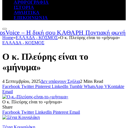
ΑΡΘΡΟΓΡΑΦΙΑ
ΙΣΤΟΡΙΑ
ΑΘΛΗΤΙΚΑ
ΕΠΙΚΟΙΝΩΝΙΑ
Home
»
ΕΛΛΑΔΑ - ΚΟΣΜΟΣ
»
Ο κ. Πλεύρης είναι το «μήνυμα»
ΕΛΛΑΔΑ - ΚΟΣΜΟΣ
Ο κ. Πλεύρης είναι το
«μήνυμα»
4 Σεπτεμβρίου, 2025
Δεν υπάρχουν Σχόλια
2 Mins Read
Facebook
Twitter
Pinterest
LinkedIn
Tumblr
WhatsApp
VKontakte
Email
Ο κ. Πλεύρης είναι το «μήνυμα»
Share
Facebook
Twitter
LinkedIn
Pinterest
Email
Ξένια Κουναλάκη