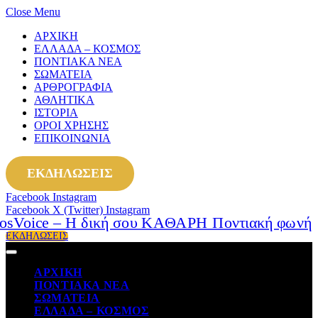
Close Menu
ΑΡΧΙΚΗ
ΕΛΛΑΔΑ – ΚΟΣΜΟΣ
ΠΟΝΤΙΑΚΑ ΝΕΑ
ΣΩΜΑΤΕΙΑ
ΑΡΘΡΟΓΡΑΦΙΑ
ΑΘΛΗΤΙΚΑ
ΙΣΤΟΡΙΑ
ΟΡΟΙ ΧΡΗΣΗΣ
ΕΠΙΚΟΙΝΩΝΙΑ
ΕΚΔΗΛΩΣΕΙΣ
Facebook
Instagram
Facebook
X (Twitter)
Instagram
ΕΚΔΗΛΩΣΕΙΣ
ΑΡΧΙΚΗ
ΠΟΝΤΙΑΚΑ ΝΕΑ
ΣΩΜΑΤΕΙΑ
ΕΛΛΑΔΑ – ΚΟΣΜΟΣ