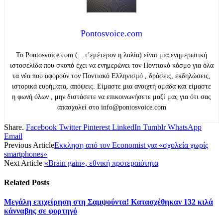
Pontosvoice.com
Το Pontosvoice.com (…τ’εμέτερον η λαλία) είναι μια ενημερωτική
ιστοσελίδα που σκοπό έχει να ενημερώνει τον Ποντιακό κόσμο για όλα
τα νέα που αφορούν τον Ποντιακό Ελληνισμό , δράσεις, εκδηλώσεις,
ιστορικά ευρήματα, απόψεις. Είμαστε μια ανοιχτή ομάδα και είμαστε
η φωνή όλων , μην διστάσετε να επικοινωνήσετε μαζί μας για ότι σας
απασχολεί στο info@pontosvoice.com
Share.
Facebook
Twitter
Pinterest
LinkedIn
Tumblr
WhatsApp
Email
Previous Article
Εκκληση από τον Economist για «σχολεία χωρίς
smartphones»
Next Article
«Brain gain», εθνική προτεραιότητα
Related
Posts
Μεγάλη επιχείρηση στη Σαμψούντα! Κατασχέθηκαν 132 κιλά
κάνναβης σε φορτηγό