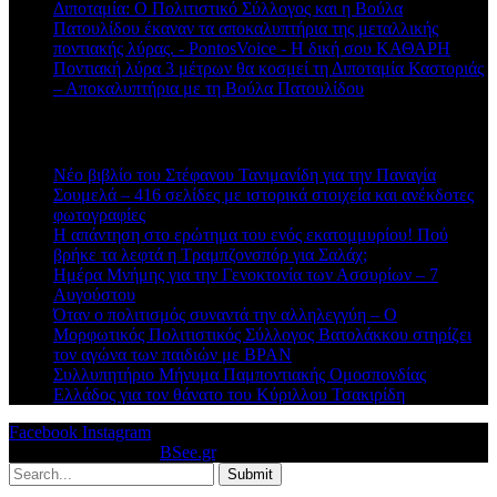
Διποταμία: Ο Πολιτιστικό Σύλλογος και η Βούλα
Πατουλίδου έκαναν τα αποκαλυπτήρια της μεταλλικής
ποντιακής λύρας. - PontosVoice - H δική σου ΚΑΘΑΡΗ
στο
Ποντιακή λύρα 3 μέτρων θα κοσμεί τη Διποταμία Καστοριάς
– Αποκαλυπτήρια με τη Βούλα Πατουλίδου
Πρόσφατα άρθρα
Νέο βιβλίο του Στέφανου Τανιμανίδη για την Παναγία
Σουμελά – 416 σελίδες με ιστορικά στοιχεία και ανέκδοτες
φωτογραφίες
Η απάντηση στο ερώτημα του ενός εκατομμυρίου! Πού
βρήκε τα λεφτά η Τραμπζονσπόρ για Σαλάχ;
Ημέρα Μνήμης για την Γενοκτονία των Ασσυρίων – 7
Αυγούστου
Όταν ο πολιτισμός συναντά την αλληλεγγύη – Ο
Μορφωτικός Πολιτιστικός Σύλλογος Βατολάκκου στηρίζει
τον αγώνα των παιδιών με BPAN
Συλλυπητήριο Μήνυμα Παμποντιακής Ομοσπονδίας
Ελλάδος για τον θάνατο του Κύριλλου Τσακιρίδη
Facebook
Instagram
© 2026 Designed by
BSee.gr
.
Submit