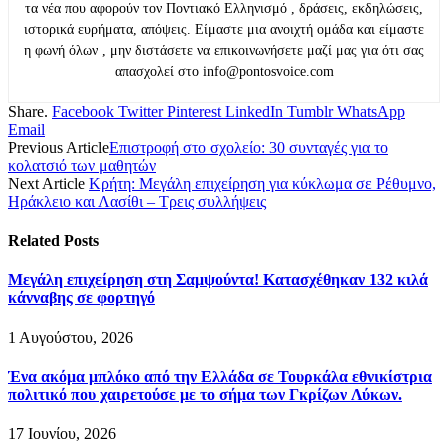
τα νέα που αφορούν τον Ποντιακό Ελληνισμό , δράσεις, εκδηλώσεις,
ιστορικά ευρήματα, απόψεις. Είμαστε μια ανοιχτή ομάδα και είμαστε
η φωνή όλων , μην διστάσετε να επικοινωνήσετε μαζί μας για ότι σας
απασχολεί στο info@pontosvoice.com
Share.
Facebook
Twitter
Pinterest
LinkedIn
Tumblr
WhatsApp
Email
Previous Article
Επιστροφή στο σχολείο: 30 συνταγές για το
κολατσιό των μαθητών
Next Article
Κρήτη: Μεγάλη επιχείρηση για κύκλωμα σε Ρέθυμνο,
Ηράκλειο και Λασίθι – Τρεις συλλήψεις
Related
Posts
Μεγάλη επιχείρηση στη Σαμψούντα! Κατασχέθηκαν 132 κιλά
κάνναβης σε φορτηγό
1 Αυγούστου, 2026
Ένα ακόμα μπλόκο από την Ελλάδα σε Τουρκάλα εθνικίστρια
πολιτικό που χαιρετούσε με το σήμα των Γκρίζων Λύκων.
17 Ιουνίου, 2026