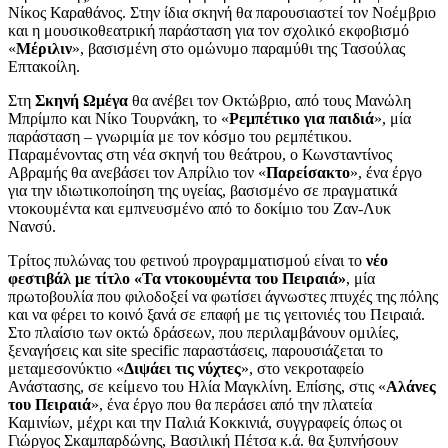
Νίκος Καραθάνος. Στην ίδια σκηνή θα παρουσιαστεί τον Νοέμβριο
και η μουσικοθεατρική παράσταση για τον σχολικό εκφοβισμό
«
Μέριλιν
», βασισμένη στο ομώνυμο παραμύθι της Τασούλας
Επτακοίλη.
Στη
Σκηνή Ωμέγα
θα ανέβει τον Οκτώβριο, από τους Μανώλη
Μπρίμπο και Νίκο Τουρνάκη, το «
Ρεμπέτικο για παιδιά
», μία
παράσταση – γνωριμία με τον κόσμο του ρεμπέτικου.
Παραμένοντας στη νέα σκηνή του θεάτρου, ο Κωνσταντίνος
Αβραμής θα ανεβάσει τον Απρίλιο τον «
Παρείσακτο
», ένα έργο
για την ιδιωτικοποίηση της υγείας, βασισμένο σε πραγματικά
ντοκουμέντα και εμπνευσμένο από το δοκίμιο του Ζαν-Λυκ
Νανσύ.
Τρίτος πυλώνας του φετινού προγραμματισμού είναι το
νέο
φεστιβάλ με τίτλο «Τα ντοκουμέντα του Πειραιά»
, μία
πρωτοβουλία που φιλοδοξεί να φωτίσει άγνωστες πτυχές της πόλης
και να φέρει το κοινό ξανά σε επαφή με τις γειτονιές του Πειραιά.
Στο πλαίσιο των οκτώ δράσεων, που περιλαμβάνουν ομιλίες,
ξεναγήσεις και site specific παραστάσεις, παρουσιάζεται το
μεταμεσονύκτιο «
Διψάει τις νύχτες
», στο νεκροταφείο
Ανάστασης, σε κείμενο του Ηλία Μαγκλίνη. Επίσης, στις «
Αλάνες
του Πειραιά
», ένα έργο που θα περάσει από την πλατεία
Καμινίων, μέχρι και την Παλιά Κοκκινιά, συγγραφείς όπως οι
Γιώργος Σκαμπαρδώνης, Βασιλική Πέτσα κ.ά. θα ξυπνήσουν