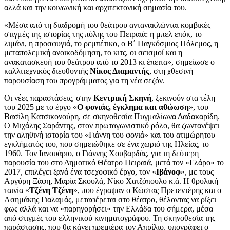
αλλά και την κοινωνική και αρχιτεκτονική σημασία του.
«Μέσα από τη διαδρομή του θεάτρου αντανακλώνται κομβικές
στιγμές της ιστορίας της πόλης του Πειραιά: η μπελ επόκ, το
λιμάνι, η προσφυγιά, το ρεμπέτικο, ο Β΄ Παγκόσμιος Πόλεμος, η
μεταπολεμική ανοικοδόμηση, το κιτς, οι σεισμοί και η
ανακατασκευή του θεάτρου από το 2013 κι έπειτα», σημείωσε ο
καλλιτεχνικός διευθυντής
Νίκος Διαμαντής
, στη χθεσινή
παρουσίαση του προγράμματος για τη νέα σεζόν.
Οι νέες παραστάσεις, στην
Κεντρική Σκηνή
, ξεκινούν στα τέλη
του 2025 με το έργο «
Ο φονιάς, έγκλημα και αθώωση
», του
Βασίλη Κατσικονούρη, σε σκηνοθεσία Πυγμαλίωνα Δαδακαρίδη.
Ο Μιχάλης Σαράντης, στον πρωταγωνιστικό ρόλο, θα ζωντανέψει
την αληθινή ιστορία του «Γιάννη του φονιά» και του ατιμώρητου
εγκλήματός του, που σημειώθηκε σε ένα χωριό της Ηλείας, το
1960. Τον Ιανουάριο, ο Γιάννης Χουβαρδάς, για τη δεύτερη
παρουσία του στο Δημοτικό Θέατρο Πειραιά, μετά τον «Γλάρο» το
2017, επιλέγει ξανά ένα τσεχοφικό έργο, τον «
Ιβάνοφ
», με τους
Αργύρη Ξάφη, Μαρία Σκουλά, Νίκο Χατζόπουλο κ.ά. Η θρυλική
ταινία «
Τζένη Τζένη
», που έγραψαν ο Κώστας Πρετεντέρης και ο
Ασημάκης Γιαλαμάς, μεταφέρεται στο θέατρο, θέλοντας να ρίξει
φως αλλά και να «παρηγορήσει» την Ελλάδα του σήμερα, μέσα
από στιγμές του ελληνικού κινηματογράφου. Τη σκηνοθεσία της
παράστασης, που θα κάνει πρεμιέρα τον Απρίλιο, υπογράφει ο