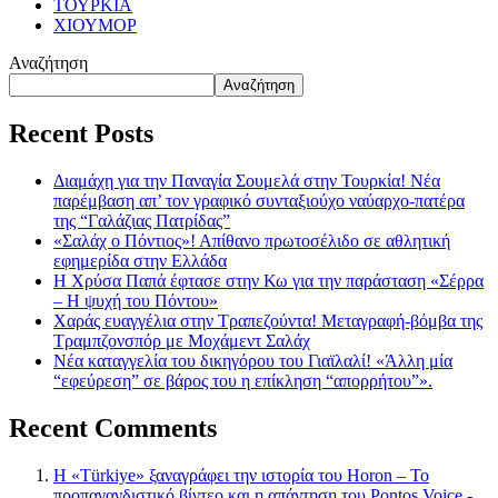
ΤΟΥΡΚΙΑ
ΧΙΟΥΜΟΡ
Αναζήτηση
Αναζήτηση
Recent Posts
Διαμάχη για την Παναγία Σουμελά στην Τουρκία! Νέα
παρέμβαση απ’ τον γραφικό συνταξιούχο ναύαρχο-πατέρα
της “Γαλάζιας Πατρίδας”
«Σαλάχ ο Πόντιος»! Απίθανο πρωτοσέλιδο σε αθλητική
εφημερίδα στην Ελλάδα
Η Χρύσα Παπά έφτασε στην Κω για την παράσταση «Σέρρα
– Η ψυχή του Πόντου»
Χαράς ευαγγέλια στην Τραπεζούντα! Μεταγραφή-βόμβα της
Τραμπζονσπόρ με Μοχάμεντ Σαλάχ
Νέα καταγγελία του δικηγόρου του Γιαϊλαλί! «Άλλη μία
“εφεύρεση” σε βάρος του η επίκληση “απορρήτου”».
Recent Comments
Η «Türkiye» ξαναγράφει την ιστορία του Horon – Το
προπαγανδιστικό βίντεο και η απάντηση του Pontos Voice -