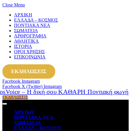
Close Menu
ΑΡΧΙΚΗ
ΕΛΛΑΔΑ – ΚΟΣΜΟΣ
ΠΟΝΤΙΑΚΑ ΝΕΑ
ΣΩΜΑΤΕΙΑ
ΑΡΘΡΟΓΡΑΦΙΑ
ΑΘΛΗΤΙΚΑ
ΙΣΤΟΡΙΑ
ΟΡΟΙ ΧΡΗΣΗΣ
ΕΠΙΚΟΙΝΩΝΙΑ
ΕΚΔΗΛΩΣΕΙΣ
Facebook
Instagram
Facebook
X (Twitter)
Instagram
ΕΚΔΗΛΩΣΕΙΣ
ΑΡΧΙΚΗ
ΠΟΝΤΙΑΚΑ ΝΕΑ
ΣΩΜΑΤΕΙΑ
ΕΛΛΑΔΑ – ΚΟΣΜΟΣ