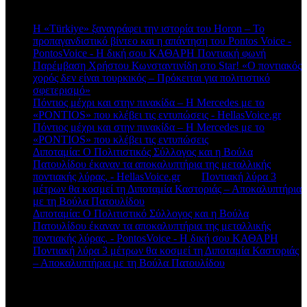
Πρόσφατα σχόλια
Η «Türkiye» ξαναγράφει την ιστορία του Horon – Το
προπαγανδιστικό βίντεο και η απάντηση του Pontos Voice -
PontosVoice - H δική σου ΚΑΘΑΡΗ Ποντιακή φωνή
στο
Παρέμβαση Χρήστου Κωνσταντινίδη στο Star! «Ο ποντιακός
χορός δεν είναι τουρκικός – Πρόκειται για πολιτιστικό
σφετερισμό»
Πόντιος μέχρι και στην πινακίδα – Η Mercedes με το
«PONTIOS» που κλέβει τις εντυπώσεις - HellasVoice.gr
στο
Πόντιος μέχρι και στην πινακίδα – Η Mercedes με το
«PONTIOS» που κλέβει τις εντυπώσεις
Διποταμία: Ο Πολιτιστικός Σύλλογος και η Βούλα
Πατουλίδου έκαναν τα αποκαλυπτήρια της μεταλλικής
ποντιακής λύρας. - HellasVoice.gr
στο
Ποντιακή λύρα 3
μέτρων θα κοσμεί τη Διποταμία Καστοριάς – Αποκαλυπτήρια
με τη Βούλα Πατουλίδου
Διποταμία: Ο Πολιτιστικό Σύλλογος και η Βούλα
Πατουλίδου έκαναν τα αποκαλυπτήρια της μεταλλικής
ποντιακής λύρας. - PontosVoice - H δική σου ΚΑΘΑΡΗ
στο
Ποντιακή λύρα 3 μέτρων θα κοσμεί τη Διποταμία Καστοριάς
– Αποκαλυπτήρια με τη Βούλα Πατουλίδου
Πρόσφατα άρθρα