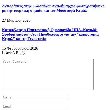
Αντιδράσεις στην Ελασσόνα! Αντιδήμαρχος φωτογραφήθηκε
με την τουρκική σημαία και τον Μουσταφά Κεμάλ
27 Μαρτίου, 2026
Καταπέλτης η Παμποντιακή Ομοσπονδία ΗΠΑ–Καναδά:
Σφοδρή επίθεση στον Πρωθυπουργό για την “κληρονομιά
Κεμάλ” και τη Γενοκτονία
15 Φεβρουαρίου, 2026
Leave A Reply