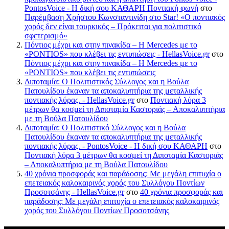
PontosVoice - H δική σου ΚΑΘΑΡΗ Ποντιακή φωνή
στο
Παρέμβαση Χρήστου Κωνσταντινίδη στο Star! «Ο ποντιακός
χορός δεν είναι τουρκικός – Πρόκειται για πολιτιστικό
σφετερισμό»
Πόντιος μέχρι και στην πινακίδα – Η Mercedes με το
«PONTIOS» που κλέβει τις εντυπώσεις - HellasVoice.gr
στο
Πόντιος μέχρι και στην πινακίδα – Η Mercedes με το
«PONTIOS» που κλέβει τις εντυπώσεις
Διποταμία: Ο Πολιτιστικός Σύλλογος και η Βούλα
Πατουλίδου έκαναν τα αποκαλυπτήρια της μεταλλικής
ποντιακής λύρας. - HellasVoice.gr
στο
Ποντιακή λύρα 3
μέτρων θα κοσμεί τη Διποταμία Καστοριάς – Αποκαλυπτήρια
με τη Βούλα Πατουλίδου
Διποταμία: Ο Πολιτιστικό Σύλλογος και η Βούλα
Πατουλίδου έκαναν τα αποκαλυπτήρια της μεταλλικής
ποντιακής λύρας. - PontosVoice - H δική σου ΚΑΘΑΡΗ
στο
Ποντιακή λύρα 3 μέτρων θα κοσμεί τη Διποταμία Καστοριάς
– Αποκαλυπτήρια με τη Βούλα Πατουλίδου
40 χρόνια προσφοράς και παράδοσης: Με μεγάλη επιτυχία ο
επετειακός καλοκαιρινός χορός του Συλλόγου Ποντίων
Προσοτσάνης - HellasVoice.gr
στο
40 χρόνια προσφοράς και
παράδοσης: Με μεγάλη επιτυχία ο επετειακός καλοκαιρινός
χορός του Συλλόγου Ποντίων Προσοτσάνης