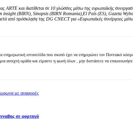
μας ARTE και διατίθεται σε 10 γλώσσες μέσω της ευρωπαϊκής συνεργ
 insight (BIRN), Sinopsis (BIRN Romania),El País (ES), Gazeta Wyborc
Ε. μετά από πρόσκληση της DG CNECT για «Ευρωπαϊκές συνέργειες μέ
ια ενημερωτική ιστοσελίδα που σκοπό έχει να ενημερώνει τον Ποντιακό κόσμ
μια ανοιχτή ομάδα και είμαστε η φωνή όλων , μην διστάσετε να επικοινωνήσε
ύμφωνα με αναφορές
νναβης σε φορτηγό