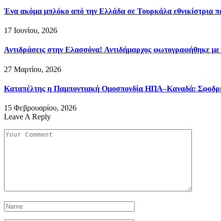
Ένα ακόμα μπλόκο από την Ελλάδα σε Τουρκάλα εθνικίστρια πο
17 Ιουνίου, 2026
Αντιδράσεις στην Ελασσόνα! Αντιδήμαρχος φωτογραφήθηκε με
27 Μαρτίου, 2026
Καταπέλτης η Παμποντιακή Ομοσπονδία ΗΠΑ–Καναδά: Σφοδρή ε
15 Φεβρουαρίου, 2026
Leave A Reply