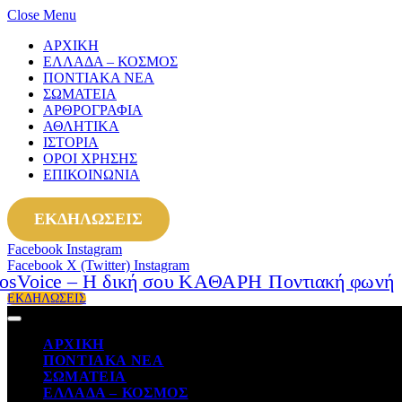
Close Menu
ΑΡΧΙΚΗ
ΕΛΛΑΔΑ – ΚΟΣΜΟΣ
ΠΟΝΤΙΑΚΑ ΝΕΑ
ΣΩΜΑΤΕΙΑ
ΑΡΘΡΟΓΡΑΦΙΑ
ΑΘΛΗΤΙΚΑ
ΙΣΤΟΡΙΑ
ΟΡΟΙ ΧΡΗΣΗΣ
ΕΠΙΚΟΙΝΩΝΙΑ
ΕΚΔΗΛΩΣΕΙΣ
Facebook
Instagram
Facebook
X (Twitter)
Instagram
ΕΚΔΗΛΩΣΕΙΣ
ΑΡΧΙΚΗ
ΠΟΝΤΙΑΚΑ ΝΕΑ
ΣΩΜΑΤΕΙΑ
ΕΛΛΑΔΑ – ΚΟΣΜΟΣ