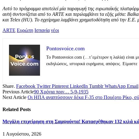
Αυτό το πρόγραμμα αποτελεί μία παραγωγή της ευρωπαϊκής πλατφόρ
αυτή συντονίζεται από το ARTE και περιλαμβάνει τα εξής μέσα: Balkan
και Telex (HU). Το εγχείρημα λαμβάνει χρηματοδότηση από την Ε.
ARTE
Ευρώπη
Ισπανία
νέοι
Pontosvoice.com
Το Pontosvoice.com (…τ’εμέτερον η λαλία) είναι μ
εκδηλώσεις, ιστορικά ευρήματα, απόψεις. Είμαστε 
Share.
Facebook
Twitter
Pinterest
LinkedIn
Tumblr
WhatsApp
Email
Previous Article
90 Χρόνια πριν… 5-9-1935
Next Article
Οι ΗΠΑ αναπτύσσουν δέκα F-35 στο Πουέρτο Ρίκο, σ
Related
Posts
Μεγάλη επιχείρηση στη Σαμψούντα! Κατασχέθηκαν 132 κιλά κά
1 Αυγούστου, 2026