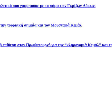
λιτικό που χαιρετούσε με το σήμα των Γκρίζων Λύκων.
 την τουρκική σημαία και τον Μουσταφά Κεμάλ
πίθεση στον Πρωθυπουργό για την “κληρονομιά Κεμάλ” και τη