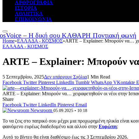
ΑΡΘΡΟΓΡΑΦΙΑ
ΙΣΤΟΡΙΑ
ΑΘΛΗΤΙΚΑ
ΕΠΙΚΟΙΝΩΝΙΑ
Home
»
ΕΛΛΑΔΑ - ΚΟΣΜΟΣ
»
ARTE – Explainer: Μπορούν να… χει
ΕΛΛΑΔΑ - ΚΟΣΜΟΣ
ARTE – Explainer: Μπορούν να…
5 Σεπτεμβρίου, 2025
Δεν υπάρχουν Σχόλια
1 Min Read
Facebook
Twitter
Pinterest
LinkedIn
Tumblr
WhatsApp
VKontakte
E
ARTE – Explainer: Μπορούν να… χειραφετηθούν οι νέοι στην Ισπαν
Share
Facebook
Twitter
LinkedIn
Pinterest
Email
Newsroom
05.09.2025 • 10:18
Το να ζεις στο πατρικό σου μέχρι μια προχωρημένη ηλικία είναι κοι
φαινόμενο ευρέως διαδεδομένο και αλλού στην
Ευρώπη
;
Αυτό το βίντεο θα είναι διαθέσιμο έως τις 3 Σεπτεμβρίου 2026.