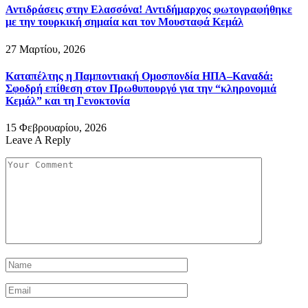
Αντιδράσεις στην Ελασσόνα! Αντιδήμαρχος φωτογραφήθηκε
με την τουρκική σημαία και τον Μουσταφά Κεμάλ
27 Μαρτίου, 2026
Καταπέλτης η Παμποντιακή Ομοσπονδία ΗΠΑ–Καναδά:
Σφοδρή επίθεση στον Πρωθυπουργό για την “κληρονομιά
Κεμάλ” και τη Γενοκτονία
15 Φεβρουαρίου, 2026
Leave A Reply