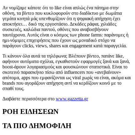
Αν νομίζαμε κάποτε ότι το like είναι απλώς ένα πάτημα στην
οθόνη, τα βίντεο που κυκλοφορούν στο διαδίκτυο με δωμάτια
γεμάτα κινητά μάς υπενθυμίζουν ότι η ψηφιακή απήχηση έχει
αποκτήσει… δικό της εργοστάσιο. Δεκάδες ράφια, χιλιάδες
συσκευές, καλώδια παντού, οθόνες που αναβοσβήνουν
ταυτόχρονα. Αυτός είναι ο κόσμος των phone farms: παράνομες ή
ημι-νόμιμες επιχειρήσεις που έχουν ως μοναδικό στόχο να
παράγουν clicks, views, shares και engagement κατά παραγγελία.
Τι κάνουν όλα αυτά τα τηλέφωνα; Βλέπουν βίντεο, πατάνε like,
αφήνουν αυτόματα σχόλια, εγκαθιστούν εφαρμογές ξανά και ξανά,
boost-άρουν λογαριασμούς και φουσκώνουν στατιστικά. Είναι το
σκοτεινό παρασκήνιο πίσω από influencers που «ανεβαίνουν»
απότομα, apps που εμφανίζονται ως viral χωρίς να είναι, ακόμα και
brands που αγοράζουν απήχηση αντί να κερδίζουν κοινό με το
σπαθί τους.
Διαβάστε περισσότερα στο
www.gazzetta.gr
ΡΟΗ ΕΙΔΗΣΕΩΝ
ΤΑ ΠΙΟ ΔΗΜΟΦΙΛΗ