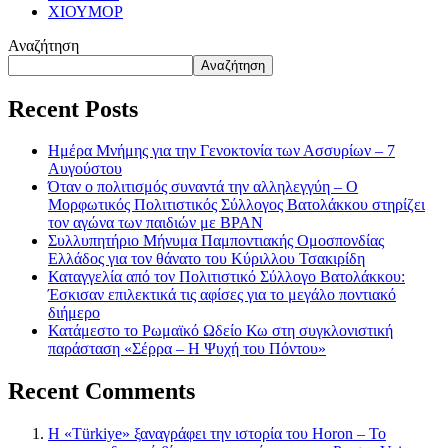
ΧΙΟΥΜΟΡ
Αναζήτηση
Αναζήτηση
Recent Posts
Ημέρα Μνήμης για την Γενοκτονία των Ασσυρίων – 7
Αυγούστου
Όταν ο πολιτισμός συναντά την αλληλεγγύη – Ο
Μορφωτικός Πολιτιστικός Σύλλογος Βατολάκκου στηρίζει
τον αγώνα των παιδιών με BPAN
Συλλυπητήριο Μήνυμα Παμποντιακής Ομοσπονδίας
Ελλάδος για τον θάνατο του Κύριλλου Τσακιρίδη
Καταγγελία από τον Πολιτιστικό Σύλλογο Βατολάκκου:
Έσκισαν επιλεκτικά τις αφίσες για το μεγάλο ποντιακό
διήμερο
Κατάμεστο το Ρωμαϊκό Ωδείο Κω στη συγκλονιστική
παράσταση «Σέρρα – Η Ψυχή του Πόντου»
Recent Comments
Η «Türkiye» ξαναγράφει την ιστορία του Horon – Το