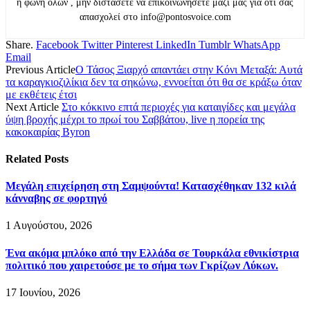
η φωνή όλων , μην διστάσετε να επικοινωνήσετε μαζί μας για ότι σας
απασχολεί στο info@pontosvoice.com
Share.
Facebook
Twitter
Pinterest
LinkedIn
Tumblr
WhatsApp
Email
Previous Article
Ο Τάσος Ξιαρχό απαντάει στην Κόνι Μεταξά: Αυτά
τα καραγκιοζιλίκια δεν τα σηκώνω, εννοείται ότι θα σε κράξω όταν
με εκθέτεις έτσι
Next Article
Στο κόκκινο επτά περιοχές για καταιγίδες και μεγάλα
ύψη βροχής μέχρι το πρωί του Σαββάτου, live η πορεία της
κακοκαιρίας Byron
Related
Posts
Μεγάλη επιχείρηση στη Σαμψούντα! Κατασχέθηκαν 132 κιλά
κάνναβης σε φορτηγό
1 Αυγούστου, 2026
Ένα ακόμα μπλόκο από την Ελλάδα σε Τουρκάλα εθνικίστρια
πολιτικό που χαιρετούσε με το σήμα των Γκρίζων Λύκων.
17 Ιουνίου, 2026