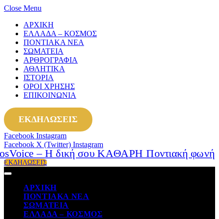
Close Menu
ΑΡΧΙΚΗ
ΕΛΛΑΔΑ – ΚΟΣΜΟΣ
ΠΟΝΤΙΑΚΑ ΝΕΑ
ΣΩΜΑΤΕΙΑ
ΑΡΘΡΟΓΡΑΦΙΑ
ΑΘΛΗΤΙΚΑ
ΙΣΤΟΡΙΑ
ΟΡΟΙ ΧΡΗΣΗΣ
ΕΠΙΚΟΙΝΩΝΙΑ
ΕΚΔΗΛΩΣΕΙΣ
Facebook
Instagram
Facebook
X (Twitter)
Instagram
ΕΚΔΗΛΩΣΕΙΣ
ΑΡΧΙΚΗ
ΠΟΝΤΙΑΚΑ ΝΕΑ
ΣΩΜΑΤΕΙΑ
ΕΛΛΑΔΑ – ΚΟΣΜΟΣ