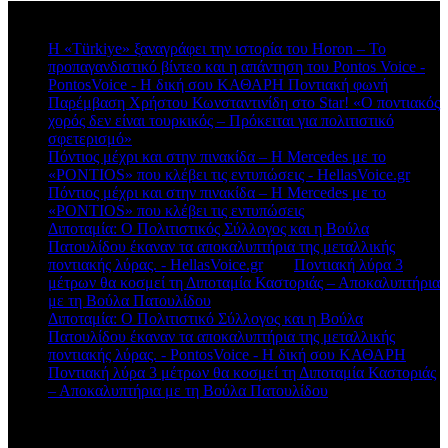
Πρόσφατα σχόλια
Η «Türkiye» ξαναγράφει την ιστορία του Horon – Το
προπαγανδιστικό βίντεο και η απάντηση του Pontos Voice -
PontosVoice - H δική σου ΚΑΘΑΡΗ Ποντιακή φωνή
στο
Παρέμβαση Χρήστου Κωνσταντινίδη στο Star! «Ο ποντιακός
χορός δεν είναι τουρκικός – Πρόκειται για πολιτιστικό
σφετερισμό»
Πόντιος μέχρι και στην πινακίδα – Η Mercedes με το
«PONTIOS» που κλέβει τις εντυπώσεις - HellasVoice.gr
στο
Πόντιος μέχρι και στην πινακίδα – Η Mercedes με το
«PONTIOS» που κλέβει τις εντυπώσεις
Διποταμία: Ο Πολιτιστικός Σύλλογος και η Βούλα
Πατουλίδου έκαναν τα αποκαλυπτήρια της μεταλλικής
ποντιακής λύρας. - HellasVoice.gr
στο
Ποντιακή λύρα 3
μέτρων θα κοσμεί τη Διποταμία Καστοριάς – Αποκαλυπτήρια
με τη Βούλα Πατουλίδου
Διποταμία: Ο Πολιτιστικό Σύλλογος και η Βούλα
Πατουλίδου έκαναν τα αποκαλυπτήρια της μεταλλικής
ποντιακής λύρας. - PontosVoice - H δική σου ΚΑΘΑΡΗ
στο
Ποντιακή λύρα 3 μέτρων θα κοσμεί τη Διποταμία Καστοριάς
– Αποκαλυπτήρια με τη Βούλα Πατουλίδου
Πρόσφατα άρθρα