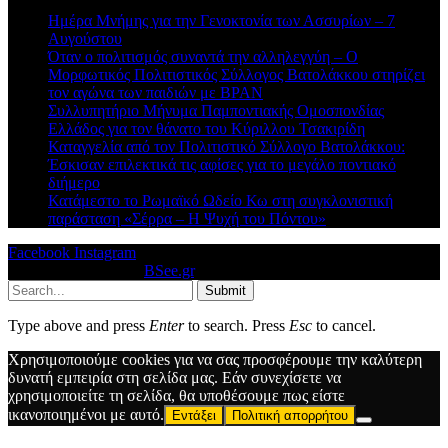
Ημέρα Μνήμης για την Γενοκτονία των Ασσυρίων – 7
Αυγούστου
Όταν ο πολιτισμός συναντά την αλληλεγγύη – Ο
Μορφωτικός Πολιτιστικός Σύλλογος Βατολάκκου στηρίζει
τον αγώνα των παιδιών με BPAN
Συλλυπητήριο Μήνυμα Παμποντιακής Ομοσπονδίας
Ελλάδος για τον θάνατο του Κύριλλου Τσακιρίδη
Καταγγελία από τον Πολιτιστικό Σύλλογο Βατολάκκου:
Έσκισαν επιλεκτικά τις αφίσες για το μεγάλο ποντιακό
διήμερο
Κατάμεστο το Ρωμαϊκό Ωδείο Κω στη συγκλονιστική
παράσταση «Σέρρα – Η Ψυχή του Πόντου»
Facebook
Instagram
© 2026 Designed by
BSee.gr
.
Submit
Type above and press
Enter
to search. Press
Esc
to cancel.
Χρησιμοποιούμε cookies για να σας προσφέρουμε την καλύτερη
δυνατή εμπειρία στη σελίδα μας. Εάν συνεχίσετε να
χρησιμοποιείτε τη σελίδα, θα υποθέσουμε πως είστε
ικανοποιημένοι με αυτό.
Εντάξει
Πολιτική απορρήτου