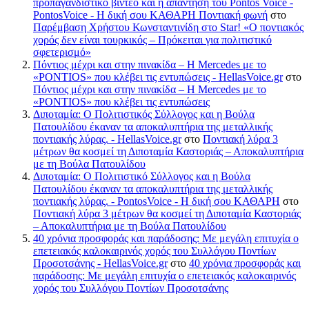
προπαγανδιστικό βίντεο και η απάντηση του Pontos Voice -
PontosVoice - H δική σου ΚΑΘΑΡΗ Ποντιακή φωνή
στο
Παρέμβαση Χρήστου Κωνσταντινίδη στο Star! «Ο ποντιακός
χορός δεν είναι τουρκικός – Πρόκειται για πολιτιστικό
σφετερισμό»
Πόντιος μέχρι και στην πινακίδα – Η Mercedes με το
«PONTIOS» που κλέβει τις εντυπώσεις - HellasVoice.gr
στο
Πόντιος μέχρι και στην πινακίδα – Η Mercedes με το
«PONTIOS» που κλέβει τις εντυπώσεις
Διποταμία: Ο Πολιτιστικός Σύλλογος και η Βούλα
Πατουλίδου έκαναν τα αποκαλυπτήρια της μεταλλικής
ποντιακής λύρας. - HellasVoice.gr
στο
Ποντιακή λύρα 3
μέτρων θα κοσμεί τη Διποταμία Καστοριάς – Αποκαλυπτήρια
με τη Βούλα Πατουλίδου
Διποταμία: Ο Πολιτιστικό Σύλλογος και η Βούλα
Πατουλίδου έκαναν τα αποκαλυπτήρια της μεταλλικής
ποντιακής λύρας. - PontosVoice - H δική σου ΚΑΘΑΡΗ
στο
Ποντιακή λύρα 3 μέτρων θα κοσμεί τη Διποταμία Καστοριάς
– Αποκαλυπτήρια με τη Βούλα Πατουλίδου
40 χρόνια προσφοράς και παράδοσης: Με μεγάλη επιτυχία ο
επετειακός καλοκαιρινός χορός του Συλλόγου Ποντίων
Προσοτσάνης - HellasVoice.gr
στο
40 χρόνια προσφοράς και
παράδοσης: Με μεγάλη επιτυχία ο επετειακός καλοκαιρινός
χορός του Συλλόγου Ποντίων Προσοτσάνης