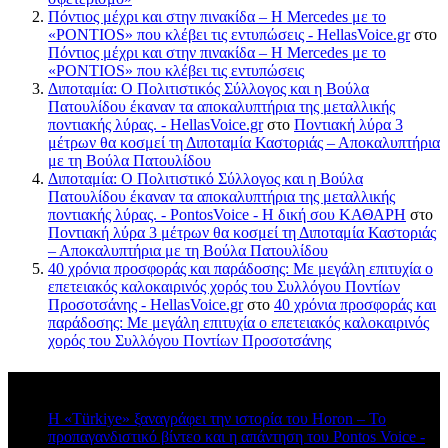
Πόντιος μέχρι και στην πινακίδα – Η Mercedes με το
«PONTIOS» που κλέβει τις εντυπώσεις - HellasVoice.gr
στο
Πόντιος μέχρι και στην πινακίδα – Η Mercedes με το
«PONTIOS» που κλέβει τις εντυπώσεις
Διποταμία: Ο Πολιτιστικός Σύλλογος και η Βούλα
Πατουλίδου έκαναν τα αποκαλυπτήρια της μεταλλικής
ποντιακής λύρας. - HellasVoice.gr
στο
Ποντιακή λύρα 3
μέτρων θα κοσμεί τη Διποταμία Καστοριάς – Αποκαλυπτήρια
με τη Βούλα Πατουλίδου
Διποταμία: Ο Πολιτιστικό Σύλλογος και η Βούλα
Πατουλίδου έκαναν τα αποκαλυπτήρια της μεταλλικής
ποντιακής λύρας. - PontosVoice - H δική σου ΚΑΘΑΡΗ
στο
Ποντιακή λύρα 3 μέτρων θα κοσμεί τη Διποταμία Καστοριάς
– Αποκαλυπτήρια με τη Βούλα Πατουλίδου
40 χρόνια προσφοράς και παράδοσης: Με μεγάλη επιτυχία ο
επετειακός καλοκαιρινός χορός του Συλλόγου Ποντίων
Προσοτσάνης - HellasVoice.gr
στο
40 χρόνια προσφοράς και
παράδοσης: Με μεγάλη επιτυχία ο επετειακός καλοκαιρινός
χορός του Συλλόγου Ποντίων Προσοτσάνης
Πρόσφατα σχόλια
Η «Türkiye» ξαναγράφει την ιστορία του Horon – Το
προπαγανδιστικό βίντεο και η απάντηση του Pontos Voice -