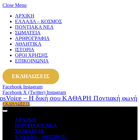
Close Menu
ΑΡΧΙΚΗ
ΕΛΛΑΔΑ – ΚΟΣΜΟΣ
ΠΟΝΤΙΑΚΑ ΝΕΑ
ΣΩΜΑΤΕΙΑ
ΑΡΘΡΟΓΡΑΦΙΑ
ΑΘΛΗΤΙΚΑ
ΙΣΤΟΡΙΑ
ΟΡΟΙ ΧΡΗΣΗΣ
ΕΠΙΚΟΙΝΩΝΙΑ
ΕΚΔΗΛΩΣΕΙΣ
Facebook
Instagram
Facebook
X (Twitter)
Instagram
ΕΚΔΗΛΩΣΕΙΣ
ΑΡΧΙΚΗ
ΠΟΝΤΙΑΚΑ ΝΕΑ
ΣΩΜΑΤΕΙΑ
ΕΛΛΑΔΑ – ΚΟΣΜΟΣ