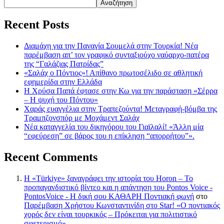
Αναζήτηση
Recent Posts
Διαμάχη για την Παναγία Σουμελά στην Τουρκία! Νέα
παρέμβαση απ’ τον γραφικό συνταξιούχο ναύαρχο-πατέρα
της “Γαλάζιας Πατρίδας”
«Σαλάχ ο Πόντιος»! Απίθανο πρωτοσέλιδο σε αθλητική
εφημερίδα στην Ελλάδα
Η Χρύσα Παπά έφτασε στην Κω για την παράσταση «Σέρρα
– Η ψυχή του Πόντου»
Χαράς ευαγγέλια στην Τραπεζούντα! Μεταγραφή-βόμβα της
Τραμπζονσπόρ με Μοχάμεντ Σαλάχ
Νέα καταγγελία του δικηγόρου του Γιαϊλαλί! «Άλλη μία
“εφεύρεση” σε βάρος του η επίκληση “απορρήτου”».
Recent Comments
Η «Türkiye» ξαναγράφει την ιστορία του Horon – Το
προπαγανδιστικό βίντεο και η απάντηση του Pontos Voice -
PontosVoice - H δική σου ΚΑΘΑΡΗ Ποντιακή φωνή
στο
Παρέμβαση Χρήστου Κωνσταντινίδη στο Star! «Ο ποντιακός
χορός δεν είναι τουρκικός – Πρόκειται για πολιτιστικό
σφετερισμό»