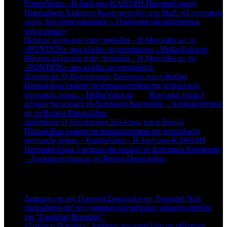
PontosVoice - H δική σου ΚΑΘΑΡΗ Ποντιακή φωνή
στο
Παρέμβαση Χρήστου Κωνσταντινίδη στο Star! «Ο ποντιακός
χορός δεν είναι τουρκικός – Πρόκειται για πολιτιστικό
σφετερισμό»
Πόντιος μέχρι και στην πινακίδα – Η Mercedes με το
«PONTIOS» που κλέβει τις εντυπώσεις - HellasVoice.gr
στο
Πόντιος μέχρι και στην πινακίδα – Η Mercedes με το
«PONTIOS» που κλέβει τις εντυπώσεις
Διποταμία: Ο Πολιτιστικός Σύλλογος και η Βούλα
Πατουλίδου έκαναν τα αποκαλυπτήρια της μεταλλικής
ποντιακής λύρας. - HellasVoice.gr
στο
Ποντιακή λύρα 3
μέτρων θα κοσμεί τη Διποταμία Καστοριάς – Αποκαλυπτήρια
με τη Βούλα Πατουλίδου
Διποταμία: Ο Πολιτιστικό Σύλλογος και η Βούλα
Πατουλίδου έκαναν τα αποκαλυπτήρια της μεταλλικής
ποντιακής λύρας. - PontosVoice - H δική σου ΚΑΘΑΡΗ
στο
Ποντιακή λύρα 3 μέτρων θα κοσμεί τη Διποταμία Καστοριάς
– Αποκαλυπτήρια με τη Βούλα Πατουλίδου
Πρόσφατα άρθρα
Διαμάχη για την Παναγία Σουμελά στην Τουρκία! Νέα
παρέμβαση απ’ τον γραφικό συνταξιούχο ναύαρχο-πατέρα
της “Γαλάζιας Πατρίδας”
«Σαλάχ ο Πόντιος»! Απίθανο πρωτοσέλιδο σε αθλητική