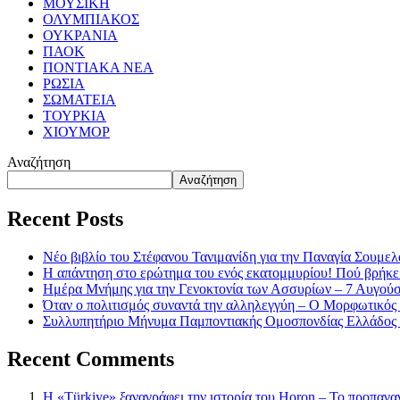
ΜΟΥΣΙΚΗ
ΟΛΥΜΠΙΑΚΟΣ
ΟΥΚΡΑΝΙΑ
ΠΑΟΚ
ΠΟΝΤΙΑΚΑ ΝΕΑ
ΡΩΣΙΑ
ΣΩΜΑΤΕΙΑ
ΤΟΥΡΚΙΑ
ΧΙΟΥΜΟΡ
Αναζήτηση
Αναζήτηση
Recent Posts
Νέο βιβλίο του Στέφανου Τανιμανίδη για την Παναγία Σουμελά
Η απάντηση στο ερώτημα του ενός εκατομμυρίου! Πού βρήκε
Ημέρα Μνήμης για την Γενοκτονία των Ασσυρίων – 7 Αυγού
Όταν ο πολιτισμός συναντά την αλληλεγγύη – Ο Μορφωτικός
Συλλυπητήριο Μήνυμα Παμποντιακής Ομοσπονδίας Ελλάδος γ
Recent Comments
Η «Türkiye» ξαναγράφει την ιστορία του Horon – Το προπαγα