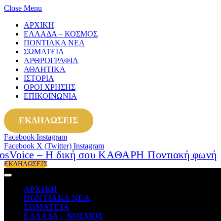
Close Menu
ΑΡΧΙΚΗ
ΕΛΛΑΔΑ – ΚΟΣΜΟΣ
ΠΟΝΤΙΑΚΑ ΝΕΑ
ΣΩΜΑΤΕΙΑ
ΑΡΘΡΟΓΡΑΦΙΑ
ΑΘΛΗΤΙΚΑ
ΙΣΤΟΡΙΑ
ΟΡΟΙ ΧΡΗΣΗΣ
ΕΠΙΚΟΙΝΩΝΙΑ
ΕΚΔΗΛΩΣΕΙΣ
Facebook
Instagram
Facebook
X (Twitter)
Instagram
ΕΚΔΗΛΩΣΕΙΣ
ΑΡΧΙΚΗ
ΠΟΝΤΙΑΚΑ ΝΕΑ
ΣΩΜΑΤΕΙΑ
ΕΛΛΑΔΑ – ΚΟΣΜΟΣ