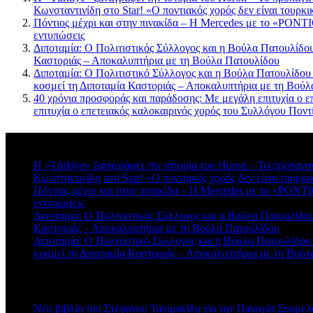
Κωνσταντινίδη στο Star! «Ο ποντιακός χορός δεν είναι τουρκι
Πόντιος μέχρι και στην πινακίδα – Η Mercedes με το «PONTIO
εντυπώσεις
Διποταμία: Ο Πολιτιστικός Σύλλογος και η Βούλα Πατουλίδου 
Καστοριάς – Αποκαλυπτήρια με τη Βούλα Πατουλίδου
Διποταμία: Ο Πολιτιστικό Σύλλογος και η Βούλα Πατουλίδου
κοσμεί τη Διποταμία Καστοριάς – Αποκαλυπτήρια με τη Βού
40 χρόνια προσφοράς και παράδοσης: Με μεγάλη επιτυχία ο ε
επιτυχία ο επετειακός καλοκαιρινός χορός του Συλλόγου Πο
Πρόσφατα σχόλια
Η «Türkiye» ξαναγράφει την ιστορία του Horon – Το προπαγα
Κωνσταντινίδη στο Star! «Ο ποντιακός χορός δεν είναι τουρκι
Πόντιος μέχρι και στην πινακίδα – Η Mercedes με το «PONTIO
εντυπώσεις
Διποταμία: Ο Πολιτιστικός Σύλλογος και η Βούλα Πατουλίδου 
Καστοριάς – Αποκαλυπτήρια με τη Βούλα Πατουλίδου
Διποταμία: Ο Πολιτιστικό Σύλλογος και η Βούλα Πατουλίδου
κοσμεί τη Διποταμία Καστοριάς – Αποκαλυπτήρια με τη Βού
Πρόσφατα άρθρα
Νέο βιβλίο του Στέφανου Τανιμανίδη για την Παναγία Σουμελά