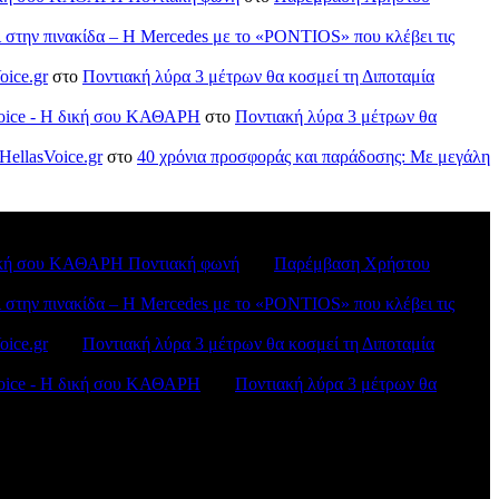
ι στην πινακίδα – Η Mercedes με το «PONTIOS» που κλέβει τις
oice.gr
στο
Ποντιακή λύρα 3 μέτρων θα κοσμεί τη Διποταμία
sVoice - H δική σου ΚΑΘΑΡΗ
στο
Ποντιακή λύρα 3 μέτρων θα
HellasVoice.gr
στο
40 χρόνια προσφοράς και παράδοσης: Με μεγάλη
H δική σου ΚΑΘΑΡΗ Ποντιακή φωνή
στο
Παρέμβαση Χρήστου
ι στην πινακίδα – Η Mercedes με το «PONTIOS» που κλέβει τις
oice.gr
στο
Ποντιακή λύρα 3 μέτρων θα κοσμεί τη Διποταμία
sVoice - H δική σου ΚΑΘΑΡΗ
στο
Ποντιακή λύρα 3 μέτρων θα