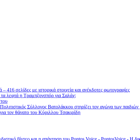
 – 416 σελίδες με ιστορικά στοιχεία και ανέκδοτες φωτογραφίες
 τα λεφτά η Τραμπζονσπόρ για Σαλάχ;
στου
 Πολιτιστικός Σύλλογος Βατολάκκου στηρίζει τον αγώνα των παιδιώ
ια τον θάνατο του Κύριλλου Τσακιρίδη
νδιστικό βίντεο και η απάντηση του Pontos Voice - PontosVoice - 