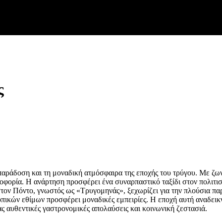
ς
παράδοση και τη μοναδική ατμόσφαιρα της εποχής του τρύγου. Με ζω
ρποφορία. Η ανάρτηση προσφέρει ένα συναρπαστικό ταξίδι στον πολιτισ
στον Πόντο, γνωστός ως «Τρυγομηνάς», ξεχωρίζει για την πλούσια πα
ικών εθίμων προσφέρει μοναδικές εμπειρίες. Η εποχή αυτή αναδεικνύ
 αυθεντικές γαστρονομικές απολαύσεις και κοινωνική ζεστασιά.