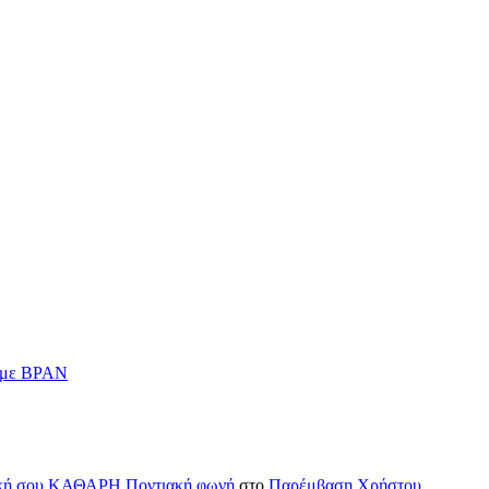
ν με BPAN
H δική σου ΚΑΘΑΡΗ Ποντιακή φωνή
στο
Παρέμβαση Χρήστου