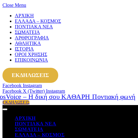
Close Menu
ΑΡΧΙΚΗ
ΕΛΛΑΔΑ – ΚΟΣΜΟΣ
ΠΟΝΤΙΑΚΑ ΝΕΑ
ΣΩΜΑΤΕΙΑ
ΑΡΘΡΟΓΡΑΦΙΑ
ΑΘΛΗΤΙΚΑ
ΙΣΤΟΡΙΑ
ΟΡΟΙ ΧΡΗΣΗΣ
ΕΠΙΚΟΙΝΩΝΙΑ
ΕΚΔΗΛΩΣΕΙΣ
Facebook
Instagram
Facebook
X (Twitter)
Instagram
ΕΚΔΗΛΩΣΕΙΣ
ΑΡΧΙΚΗ
ΠΟΝΤΙΑΚΑ ΝΕΑ
ΣΩΜΑΤΕΙΑ
ΕΛΛΑΔΑ – ΚΟΣΜΟΣ