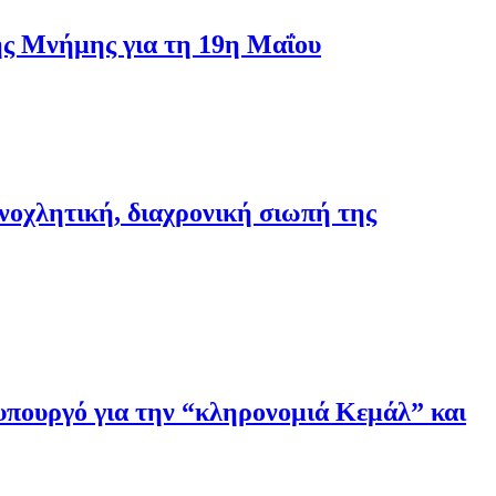
της Μνήμης για τη 19η Μαΐου
νοχλητική, διαχρονική σιωπή της
ουργό για την “κληρονομιά Κεμάλ” και