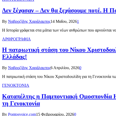
Δεν ξέχασαν – Δεν θα ξεχάσουμε ποτέ. Η 
By
Ναβροζίδης Χαράλαμπος
14 Μαΐου, 2026
1
Η Ιστορία γράφεται στα μάτια των νέων ανθρώπων που αρνούνται 
ΑΡΘΡΟΓΡΑΦΙΑ
Η πατριωτική στάση του Νίκου Χριστοδουλ
Ελλάδας!
By
Ναβροζίδης Χαράλαμπος
6 Απριλίου, 2026
0
Η πατριωτική στάση του Νίκου Χριστοδουλίδη για τη Γενοκτονία τω
ΓΕΝΟΚΤΟΝΙΑ
Καταπέλτης η Παμποντιακή Ομοσπονδία 
τη Γενοκτονία
By
Pontosvoice.com
15 Φεβρουαρίου, 2026
0