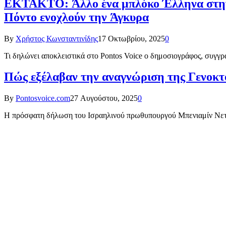
ΕΚΤΑΚΤΟ: Άλλο ένα μπλόκο Έλληνα στην Τ
Πόντο ενοχλούν την Άγκυρα
By
Χρήστος Κωνσταντινίδης
17 Οκτωβρίου, 2025
0
Τι δηλώνει αποκλειστικά στο Pontos Voice ο δημοσιογράφος, συγγρ
Πώς εξέλαβαν την αναγνώριση της Γενοκτο
By
Pontosvoice.com
27 Αυγούστου, 2025
0
Η πρόσφατη δήλωση του Ισραηλινού πρωθυπουργού Μπενιαμίν Νεταν