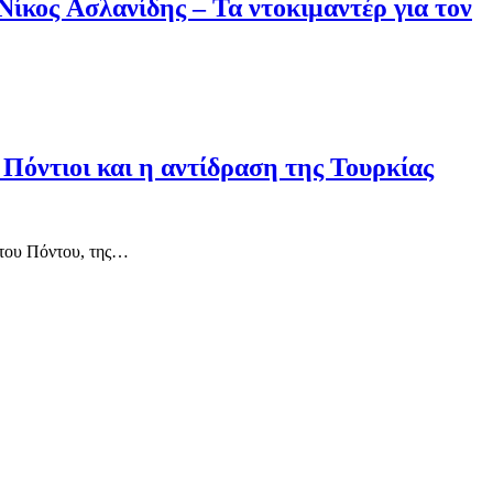
κος Ασλανίδης – Τα ντοκιμαντέρ για τον
Πόντιοι και η αντίδραση της Τουρκίας
 του Πόντου, της…