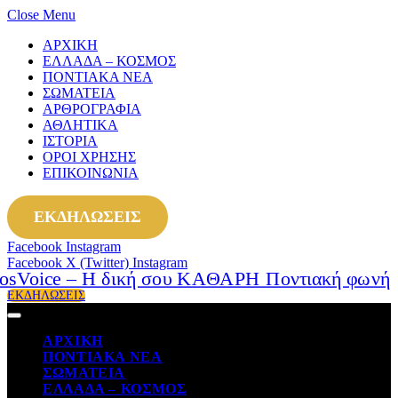
Close Menu
ΑΡΧΙΚΗ
ΕΛΛΑΔΑ – ΚΟΣΜΟΣ
ΠΟΝΤΙΑΚΑ ΝΕΑ
ΣΩΜΑΤΕΙΑ
ΑΡΘΡΟΓΡΑΦΙΑ
ΑΘΛΗΤΙΚΑ
ΙΣΤΟΡΙΑ
ΟΡΟΙ ΧΡΗΣΗΣ
ΕΠΙΚΟΙΝΩΝΙΑ
ΕΚΔΗΛΩΣΕΙΣ
Facebook
Instagram
Facebook
X (Twitter)
Instagram
ΕΚΔΗΛΩΣΕΙΣ
ΑΡΧΙΚΗ
ΠΟΝΤΙΑΚΑ ΝΕΑ
ΣΩΜΑΤΕΙΑ
ΕΛΛΑΔΑ – ΚΟΣΜΟΣ