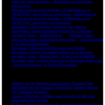
χορός δεν είναι τουρκικός – Πρόκειται για πολιτιστικό
σφετερισμό»
Πόντιος μέχρι και στην πινακίδα – Η Mercedes με το
«PONTIOS» που κλέβει τις εντυπώσεις - HellasVoice.gr
στο
Πόντιος μέχρι και στην πινακίδα – Η Mercedes με το
«PONTIOS» που κλέβει τις εντυπώσεις
Διποταμία: Ο Πολιτιστικός Σύλλογος και η Βούλα
Πατουλίδου έκαναν τα αποκαλυπτήρια της μεταλλικής
ποντιακής λύρας. - HellasVoice.gr
στο
Ποντιακή λύρα 3
μέτρων θα κοσμεί τη Διποταμία Καστοριάς – Αποκαλυπτήρια
με τη Βούλα Πατουλίδου
Διποταμία: Ο Πολιτιστικό Σύλλογος και η Βούλα
Πατουλίδου έκαναν τα αποκαλυπτήρια της μεταλλικής
ποντιακής λύρας. - PontosVoice - H δική σου ΚΑΘΑΡΗ
στο
Ποντιακή λύρα 3 μέτρων θα κοσμεί τη Διποταμία Καστοριάς
– Αποκαλυπτήρια με τη Βούλα Πατουλίδου
Πρόσφατα άρθρα
Διαμάχη για την Παναγία Σουμελά στην Τουρκία! Νέα
παρέμβαση απ’ τον γραφικό συνταξιούχο ναύαρχο-πατέρα
της “Γαλάζιας Πατρίδας”
«Σαλάχ ο Πόντιος»! Απίθανο πρωτοσέλιδο σε αθλητική
εφημερίδα στην Ελλάδα
Η Χρύσα Παπά έφτασε στην Κω για την παράσταση «Σέρρα