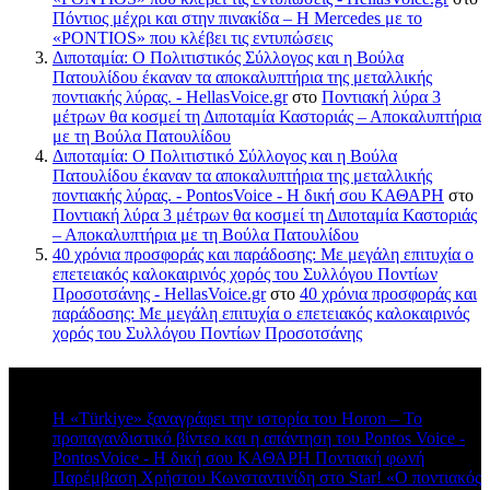
Πόντιος μέχρι και στην πινακίδα – Η Mercedes με το
«PONTIOS» που κλέβει τις εντυπώσεις
Διποταμία: Ο Πολιτιστικός Σύλλογος και η Βούλα
Πατουλίδου έκαναν τα αποκαλυπτήρια της μεταλλικής
ποντιακής λύρας. - HellasVoice.gr
στο
Ποντιακή λύρα 3
μέτρων θα κοσμεί τη Διποταμία Καστοριάς – Αποκαλυπτήρια
με τη Βούλα Πατουλίδου
Διποταμία: Ο Πολιτιστικό Σύλλογος και η Βούλα
Πατουλίδου έκαναν τα αποκαλυπτήρια της μεταλλικής
ποντιακής λύρας. - PontosVoice - H δική σου ΚΑΘΑΡΗ
στο
Ποντιακή λύρα 3 μέτρων θα κοσμεί τη Διποταμία Καστοριάς
– Αποκαλυπτήρια με τη Βούλα Πατουλίδου
40 χρόνια προσφοράς και παράδοσης: Με μεγάλη επιτυχία ο
επετειακός καλοκαιρινός χορός του Συλλόγου Ποντίων
Προσοτσάνης - HellasVoice.gr
στο
40 χρόνια προσφοράς και
παράδοσης: Με μεγάλη επιτυχία ο επετειακός καλοκαιρινός
χορός του Συλλόγου Ποντίων Προσοτσάνης
Πρόσφατα σχόλια
Η «Türkiye» ξαναγράφει την ιστορία του Horon – Το
προπαγανδιστικό βίντεο και η απάντηση του Pontos Voice -
PontosVoice - H δική σου ΚΑΘΑΡΗ Ποντιακή φωνή
στο
Παρέμβαση Χρήστου Κωνσταντινίδη στο Star! «Ο ποντιακός