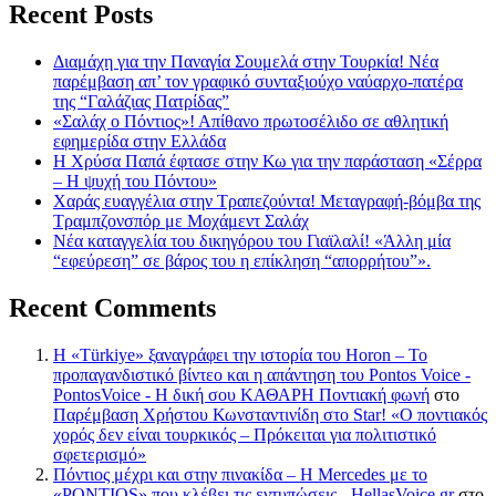
Recent Posts
Διαμάχη για την Παναγία Σουμελά στην Τουρκία! Νέα
παρέμβαση απ’ τον γραφικό συνταξιούχο ναύαρχο-πατέρα
της “Γαλάζιας Πατρίδας”
«Σαλάχ ο Πόντιος»! Απίθανο πρωτοσέλιδο σε αθλητική
εφημερίδα στην Ελλάδα
Η Χρύσα Παπά έφτασε στην Κω για την παράσταση «Σέρρα
– Η ψυχή του Πόντου»
Χαράς ευαγγέλια στην Τραπεζούντα! Μεταγραφή-βόμβα της
Τραμπζονσπόρ με Μοχάμεντ Σαλάχ
Νέα καταγγελία του δικηγόρου του Γιαϊλαλί! «Άλλη μία
“εφεύρεση” σε βάρος του η επίκληση “απορρήτου”».
Recent Comments
Η «Türkiye» ξαναγράφει την ιστορία του Horon – Το
προπαγανδιστικό βίντεο και η απάντηση του Pontos Voice -
PontosVoice - H δική σου ΚΑΘΑΡΗ Ποντιακή φωνή
στο
Παρέμβαση Χρήστου Κωνσταντινίδη στο Star! «Ο ποντιακός
χορός δεν είναι τουρκικός – Πρόκειται για πολιτιστικό
σφετερισμό»
Πόντιος μέχρι και στην πινακίδα – Η Mercedes με το
«PONTIOS» που κλέβει τις εντυπώσεις - HellasVoice.gr
στο