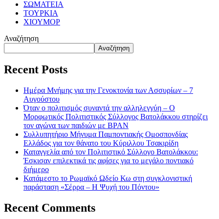
ΣΩΜΑΤΕΙΑ
ΤΟΥΡΚΙΑ
ΧΙΟΥΜΟΡ
Αναζήτηση
Αναζήτηση
Recent Posts
Ημέρα Μνήμης για την Γενοκτονία των Ασσυρίων – 7
Αυγούστου
Όταν ο πολιτισμός συναντά την αλληλεγγύη – Ο
Μορφωτικός Πολιτιστικός Σύλλογος Βατολάκκου στηρίζει
τον αγώνα των παιδιών με BPAN
Συλλυπητήριο Μήνυμα Παμποντιακής Ομοσπονδίας
Ελλάδος για τον θάνατο του Κύριλλου Τσακιρίδη
Καταγγελία από τον Πολιτιστικό Σύλλογο Βατολάκκου:
Έσκισαν επιλεκτικά τις αφίσες για το μεγάλο ποντιακό
διήμερο
Κατάμεστο το Ρωμαϊκό Ωδείο Κω στη συγκλονιστική
παράσταση «Σέρρα – Η Ψυχή του Πόντου»
Recent Comments