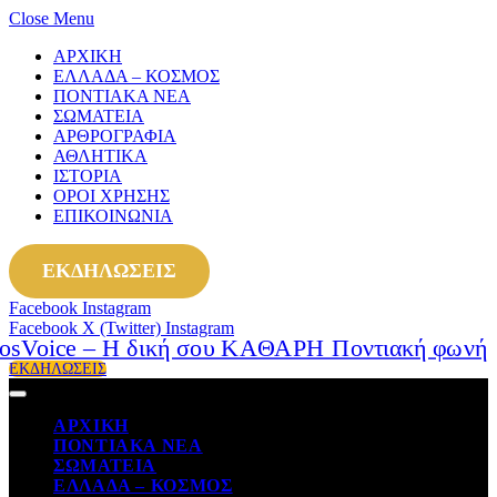
Close Menu
ΑΡΧΙΚΗ
ΕΛΛΑΔΑ – ΚΟΣΜΟΣ
ΠΟΝΤΙΑΚΑ ΝΕΑ
ΣΩΜΑΤΕΙΑ
ΑΡΘΡΟΓΡΑΦΙΑ
ΑΘΛΗΤΙΚΑ
ΙΣΤΟΡΙΑ
ΟΡΟΙ ΧΡΗΣΗΣ
ΕΠΙΚΟΙΝΩΝΙΑ
ΕΚΔΗΛΩΣΕΙΣ
Facebook
Instagram
Facebook
X (Twitter)
Instagram
ΕΚΔΗΛΩΣΕΙΣ
ΑΡΧΙΚΗ
ΠΟΝΤΙΑΚΑ ΝΕΑ
ΣΩΜΑΤΕΙΑ
ΕΛΛΑΔΑ – ΚΟΣΜΟΣ