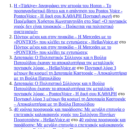
Η «Türkiye» ξαναγράφει την ιστορία του Horon – Το
προπαγανδιστικό βίντεο και η απάντηση του Pontos Voice -
PontosVoice - H δική σου ΚΑΘΑΡΗ Ποντιακή φωνή
στο
Παρέμβαση Χρήστου Κωνσταντινίδη στο Star! «Ο ποντιακός
χορός δεν είναι τουρκικός – Πρόκειται για πολιτιστικό
σφετερισμό»
Πόντιος μέχρι και στην πινακίδα – Η Mercedes με το
«PONTIOS» που κλέβει τις εντυπώσεις - HellasVoice.gr
στο
Πόντιος μέχρι και στην πινακίδα – Η Mercedes με το
«PONTIOS» που κλέβει τις εντυπώσεις
Διποταμία: Ο Πολιτιστικός Σύλλογος και η Βούλα
Πατουλίδου έκαναν τα αποκαλυπτήρια της μεταλλικής
ποντιακής λύρας. - HellasVoice.gr
στο
Ποντιακή λύρα 3
μέτρων θα κοσμεί τη Διποταμία Καστοριάς – Αποκαλυπτήρια
με τη Βούλα Πατουλίδου
Διποταμία: Ο Πολιτιστικό Σύλλογος και η Βούλα
Πατουλίδου έκαναν τα αποκαλυπτήρια της μεταλλικής
ποντιακής λύρας. - PontosVoice - H δική σου ΚΑΘΑΡΗ
στο
Ποντιακή λύρα 3 μέτρων θα κοσμεί τη Διποταμία Καστοριάς
– Αποκαλυπτήρια με τη Βούλα Πατουλίδου
40 χρόνια προσφοράς και παράδοσης: Με μεγάλη επιτυχία ο
επετειακός καλοκαιρινός χορός του Συλλόγου Ποντίων
Προσοτσάνης - HellasVoice.gr
στο
40 χρόνια προσφοράς και
παράδοσης: Με μεγάλη επιτυχία ο επετειακός καλοκαιρινός