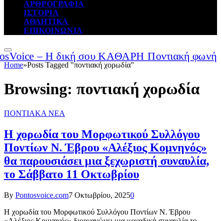
ΑΡΘΡΟΓΡΑΦΙΑ
ΙΣΤΟΡΙΑ
ΑΘΛΗΤΙΚΑ
ΕΠΙΚΟΙΝΩΝΙΑ
Home
»
Posts Tagged "ποντιακή χορωδία"
Browsing:
ποντιακή χορωδία
ΠΟΝΤΙΑΚΑ ΝΕΑ
H χορωδία του Μορφωτικού Συλλόγου
Ποντίων Ν. Έβρου «Αλέξιος Κομνηνός»
θα παρουσιάσει μια ξεχωριστή συναυλία,
το Σάββατο 11 Οκτωβρίου
By
Pontosvoice.com
7 Οκτωβρίου, 2025
0
Η χορωδία του Μορφωτικού Συλλόγου Ποντίων Ν. Έβρου
«Αλέξιος Κομνηνός» διοργανώνει μια μοναδική συναυλία το