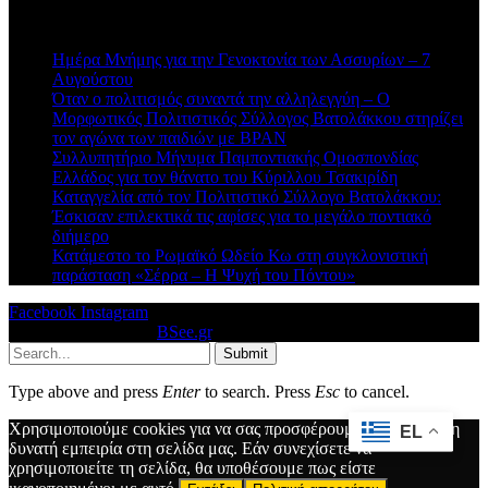
Πρόσφατα άρθρα
Ημέρα Μνήμης για την Γενοκτονία των Ασσυρίων – 7
Αυγούστου
Όταν ο πολιτισμός συναντά την αλληλεγγύη – Ο
Μορφωτικός Πολιτιστικός Σύλλογος Βατολάκκου στηρίζει
τον αγώνα των παιδιών με BPAN
Συλλυπητήριο Μήνυμα Παμποντιακής Ομοσπονδίας
Ελλάδος για τον θάνατο του Κύριλλου Τσακιρίδη
Καταγγελία από τον Πολιτιστικό Σύλλογο Βατολάκκου:
Έσκισαν επιλεκτικά τις αφίσες για το μεγάλο ποντιακό
διήμερο
Κατάμεστο το Ρωμαϊκό Ωδείο Κω στη συγκλονιστική
παράσταση «Σέρρα – Η Ψυχή του Πόντου»
Facebook
Instagram
© 2026 Designed by
BSee.gr
.
Submit
Type above and press
Enter
to search. Press
Esc
to cancel.
Χρησιμοποιούμε cookies για να σας προσφέρουμε την καλύτερη
EL
δυνατή εμπειρία στη σελίδα μας. Εάν συνεχίσετε να
χρησιμοποιείτε τη σελίδα, θα υποθέσουμε πως είστε