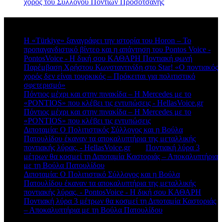
χορός του Συλλόγου Ποντίων Προσοτσάνης
Πρόσφατα σχόλια
Η «Türkiye» ξαναγράφει την ιστορία του Horon – Το
προπαγανδιστικό βίντεο και η απάντηση του Pontos Voice -
PontosVoice - H δική σου ΚΑΘΑΡΗ Ποντιακή φωνή
στο
Παρέμβαση Χρήστου Κωνσταντινίδη στο Star! «Ο ποντιακός
χορός δεν είναι τουρκικός – Πρόκειται για πολιτιστικό
σφετερισμό»
Πόντιος μέχρι και στην πινακίδα – Η Mercedes με το
«PONTIOS» που κλέβει τις εντυπώσεις - HellasVoice.gr
στο
Πόντιος μέχρι και στην πινακίδα – Η Mercedes με το
«PONTIOS» που κλέβει τις εντυπώσεις
Διποταμία: Ο Πολιτιστικός Σύλλογος και η Βούλα
Πατουλίδου έκαναν τα αποκαλυπτήρια της μεταλλικής
ποντιακής λύρας. - HellasVoice.gr
στο
Ποντιακή λύρα 3
μέτρων θα κοσμεί τη Διποταμία Καστοριάς – Αποκαλυπτήρια
με τη Βούλα Πατουλίδου
Διποταμία: Ο Πολιτιστικό Σύλλογος και η Βούλα
Πατουλίδου έκαναν τα αποκαλυπτήρια της μεταλλικής
ποντιακής λύρας. - PontosVoice - H δική σου ΚΑΘΑΡΗ
στο
Ποντιακή λύρα 3 μέτρων θα κοσμεί τη Διποταμία Καστοριάς
– Αποκαλυπτήρια με τη Βούλα Πατουλίδου