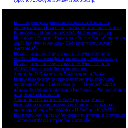
χορός του Συλλόγου Ποντίων Προσοτσάνης
Πρόσφατα σχόλια
Η «Türkiye» ξαναγράφει την ιστορία του Horon – Το
προπαγανδιστικό βίντεο και η απάντηση του Pontos Voice -
PontosVoice - H δική σου ΚΑΘΑΡΗ Ποντιακή φωνή
στο
Παρέμβαση Χρήστου Κωνσταντινίδη στο Star! «Ο ποντιακός
χορός δεν είναι τουρκικός – Πρόκειται για πολιτιστικό
σφετερισμό»
Πόντιος μέχρι και στην πινακίδα – Η Mercedes με το
«PONTIOS» που κλέβει τις εντυπώσεις - HellasVoice.gr
στο
Πόντιος μέχρι και στην πινακίδα – Η Mercedes με το
«PONTIOS» που κλέβει τις εντυπώσεις
Διποταμία: Ο Πολιτιστικός Σύλλογος και η Βούλα
Πατουλίδου έκαναν τα αποκαλυπτήρια της μεταλλικής
ποντιακής λύρας. - HellasVoice.gr
στο
Ποντιακή λύρα 3
μέτρων θα κοσμεί τη Διποταμία Καστοριάς – Αποκαλυπτήρια
με τη Βούλα Πατουλίδου
Διποταμία: Ο Πολιτιστικό Σύλλογος και η Βούλα
Πατουλίδου έκαναν τα αποκαλυπτήρια της μεταλλικής
ποντιακής λύρας. - PontosVoice - H δική σου ΚΑΘΑΡΗ
στο
Ποντιακή λύρα 3 μέτρων θα κοσμεί τη Διποταμία Καστοριάς
– Αποκαλυπτήρια με τη Βούλα Πατουλίδου