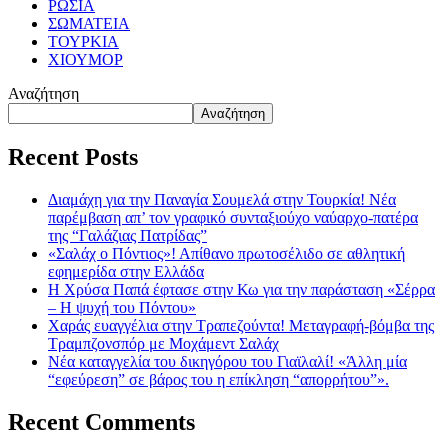
ΡΩΣΙΑ
ΣΩΜΑΤΕΙΑ
ΤΟΥΡΚΙΑ
ΧΙΟΥΜΟΡ
Αναζήτηση
Αναζήτηση
Recent Posts
Διαμάχη για την Παναγία Σουμελά στην Τουρκία! Νέα
παρέμβαση απ’ τον γραφικό συνταξιούχο ναύαρχο-πατέρα
της “Γαλάζιας Πατρίδας”
«Σαλάχ ο Πόντιος»! Απίθανο πρωτοσέλιδο σε αθλητική
εφημερίδα στην Ελλάδα
Η Χρύσα Παπά έφτασε στην Κω για την παράσταση «Σέρρα
– Η ψυχή του Πόντου»
Χαράς ευαγγέλια στην Τραπεζούντα! Μεταγραφή-βόμβα της
Τραμπζονσπόρ με Μοχάμεντ Σαλάχ
Νέα καταγγελία του δικηγόρου του Γιαϊλαλί! «Άλλη μία
“εφεύρεση” σε βάρος του η επίκληση “απορρήτου”».
Recent Comments