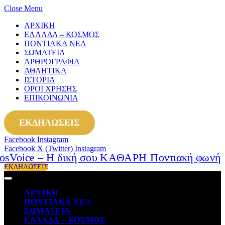
Close Menu
ΑΡΧΙΚΗ
ΕΛΛΑΔΑ – ΚΟΣΜΟΣ
ΠΟΝΤΙΑΚΑ ΝΕΑ
ΣΩΜΑΤΕΙΑ
ΑΡΘΡΟΓΡΑΦΙΑ
ΑΘΛΗΤΙΚΑ
ΙΣΤΟΡΙΑ
ΟΡΟΙ ΧΡΗΣΗΣ
ΕΠΙΚΟΙΝΩΝΙΑ
ΕΚΔΗΛΩΣΕΙΣ
Facebook
Instagram
Facebook
X (Twitter)
Instagram
ΕΚΔΗΛΩΣΕΙΣ
ΑΡΧΙΚΗ
ΠΟΝΤΙΑΚΑ ΝΕΑ
ΣΩΜΑΤΕΙΑ
ΕΛΛΑΔΑ – ΚΟΣΜΟΣ