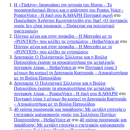
Η «Türkiye» ξαναγράφει την ιστορία του Horon – Το
προπαγανδιστικό βίντεο και η απάντηση του Pontos Voice -
PontosVoice - H δική σου ΚΑΘΑΡΗ Ποντιακή φωνή
στο
Παρέμβαση Χρήστου Κωνσταντινίδη στο Star! «Ο ποντιακός
χορός δεν είναι τουρκικός – Πρόκειται για πολιτιστικό
σφετερισμό»
Πόντιος μέχρι και στην πινακίδα – Η Mercedes με το
«PONTIOS» που κλέβει τις εντυπώσεις - HellasVoice.gr
στο
Πόντιος μέχρι και στην πινακίδα – Η Mercedes με το
«PONTIOS» που κλέβει τις εντυπώσεις
Διποταμία: Ο Πολιτιστικός Σύλλογος και η Βούλα
Πατουλίδου έκαναν τα αποκαλυπτήρια της μεταλλικής
ποντιακής λύρας. - HellasVoice.gr
στο
Ποντιακή λύρα 3
μέτρων θα κοσμεί τη Διποταμία Καστοριάς – Αποκαλυπτήρια
με τη Βούλα Πατουλίδου
Διποταμία: Ο Πολιτιστικό Σύλλογος και η Βούλα
Πατουλίδου έκαναν τα αποκαλυπτήρια της μεταλλικής
ποντιακής λύρας. - PontosVoice - H δική σου ΚΑΘΑΡΗ
στο
Ποντιακή λύρα 3 μέτρων θα κοσμεί τη Διποταμία Καστοριάς
– Αποκαλυπτήρια με τη Βούλα Πατουλίδου
40 χρόνια προσφοράς και παράδοσης: Με μεγάλη επιτυχία ο
επετειακός καλοκαιρινός χορός του Συλλόγου Ποντίων
Προσοτσάνης - HellasVoice.gr
στο
40 χρόνια προσφοράς και
παράδοσης: Με μεγάλη επιτυχία ο επετειακός καλοκαιρινός