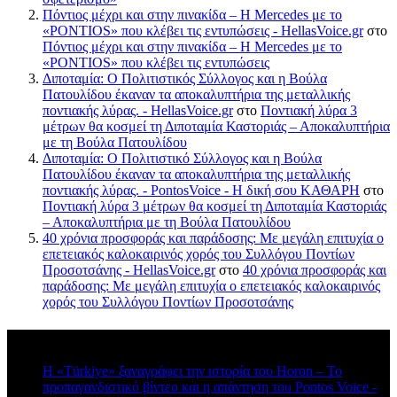
Πόντιος μέχρι και στην πινακίδα – Η Mercedes με το
«PONTIOS» που κλέβει τις εντυπώσεις - HellasVoice.gr
στο
Πόντιος μέχρι και στην πινακίδα – Η Mercedes με το
«PONTIOS» που κλέβει τις εντυπώσεις
Διποταμία: Ο Πολιτιστικός Σύλλογος και η Βούλα
Πατουλίδου έκαναν τα αποκαλυπτήρια της μεταλλικής
ποντιακής λύρας. - HellasVoice.gr
στο
Ποντιακή λύρα 3
μέτρων θα κοσμεί τη Διποταμία Καστοριάς – Αποκαλυπτήρια
με τη Βούλα Πατουλίδου
Διποταμία: Ο Πολιτιστικό Σύλλογος και η Βούλα
Πατουλίδου έκαναν τα αποκαλυπτήρια της μεταλλικής
ποντιακής λύρας. - PontosVoice - H δική σου ΚΑΘΑΡΗ
στο
Ποντιακή λύρα 3 μέτρων θα κοσμεί τη Διποταμία Καστοριάς
– Αποκαλυπτήρια με τη Βούλα Πατουλίδου
40 χρόνια προσφοράς και παράδοσης: Με μεγάλη επιτυχία ο
επετειακός καλοκαιρινός χορός του Συλλόγου Ποντίων
Προσοτσάνης - HellasVoice.gr
στο
40 χρόνια προσφοράς και
παράδοσης: Με μεγάλη επιτυχία ο επετειακός καλοκαιρινός
χορός του Συλλόγου Ποντίων Προσοτσάνης
Πρόσφατα σχόλια
Η «Türkiye» ξαναγράφει την ιστορία του Horon – Το
προπαγανδιστικό βίντεο και η απάντηση του Pontos Voice -