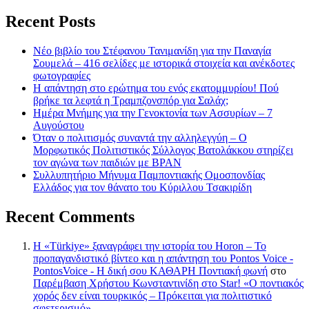
Recent Posts
Νέο βιβλίο του Στέφανου Τανιμανίδη για την Παναγία
Σουμελά – 416 σελίδες με ιστορικά στοιχεία και ανέκδοτες
φωτογραφίες
Η απάντηση στο ερώτημα του ενός εκατομμυρίου! Πού
βρήκε τα λεφτά η Τραμπζονσπόρ για Σαλάχ;
Ημέρα Μνήμης για την Γενοκτονία των Ασσυρίων – 7
Αυγούστου
Όταν ο πολιτισμός συναντά την αλληλεγγύη – Ο
Μορφωτικός Πολιτιστικός Σύλλογος Βατολάκκου στηρίζει
τον αγώνα των παιδιών με BPAN
Συλλυπητήριο Μήνυμα Παμποντιακής Ομοσπονδίας
Ελλάδος για τον θάνατο του Κύριλλου Τσακιρίδη
Recent Comments
Η «Türkiye» ξαναγράφει την ιστορία του Horon – Το
προπαγανδιστικό βίντεο και η απάντηση του Pontos Voice -
PontosVoice - H δική σου ΚΑΘΑΡΗ Ποντιακή φωνή
στο
Παρέμβαση Χρήστου Κωνσταντινίδη στο Star! «Ο ποντιακός
χορός δεν είναι τουρκικός – Πρόκειται για πολιτιστικό
σφετερισμό»