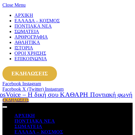
Close Menu
ΑΡΧΙΚΗ
ΕΛΛΑΔΑ – ΚΟΣΜΟΣ
ΠΟΝΤΙΑΚΑ ΝΕΑ
ΣΩΜΑΤΕΙΑ
ΑΡΘΡΟΓΡΑΦΙΑ
ΑΘΛΗΤΙΚΑ
ΙΣΤΟΡΙΑ
ΟΡΟΙ ΧΡΗΣΗΣ
ΕΠΙΚΟΙΝΩΝΙΑ
ΕΚΔΗΛΩΣΕΙΣ
Facebook
Instagram
Facebook
X (Twitter)
Instagram
ΕΚΔΗΛΩΣΕΙΣ
ΑΡΧΙΚΗ
ΠΟΝΤΙΑΚΑ ΝΕΑ
ΣΩΜΑΤΕΙΑ
ΕΛΛΑΔΑ – ΚΟΣΜΟΣ