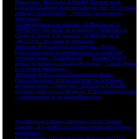
PontosVoice - H δική σου ΚΑΘΑΡΗ Ποντιακή φωνή
στο
Παρέμβαση Χρήστου Κωνσταντινίδη στο Star! «Ο ποντιακός
χορός δεν είναι τουρκικός – Πρόκειται για πολιτιστικό
σφετερισμό»
Πόντιος μέχρι και στην πινακίδα – Η Mercedes με το
«PONTIOS» που κλέβει τις εντυπώσεις - HellasVoice.gr
στο
Πόντιος μέχρι και στην πινακίδα – Η Mercedes με το
«PONTIOS» που κλέβει τις εντυπώσεις
Διποταμία: Ο Πολιτιστικός Σύλλογος και η Βούλα
Πατουλίδου έκαναν τα αποκαλυπτήρια της μεταλλικής
ποντιακής λύρας. - HellasVoice.gr
στο
Ποντιακή λύρα 3
μέτρων θα κοσμεί τη Διποταμία Καστοριάς – Αποκαλυπτήρια
με τη Βούλα Πατουλίδου
Διποταμία: Ο Πολιτιστικό Σύλλογος και η Βούλα
Πατουλίδου έκαναν τα αποκαλυπτήρια της μεταλλικής
ποντιακής λύρας. - PontosVoice - H δική σου ΚΑΘΑΡΗ
στο
Ποντιακή λύρα 3 μέτρων θα κοσμεί τη Διποταμία Καστοριάς
– Αποκαλυπτήρια με τη Βούλα Πατουλίδου
Πρόσφατα άρθρα
Νέο βιβλίο του Στέφανου Τανιμανίδη για την Παναγία
Σουμελά – 416 σελίδες με ιστορικά στοιχεία και ανέκδοτες
φωτογραφίες
Η απάντηση στο ερώτημα του ενός εκατομμυρίου! Πού