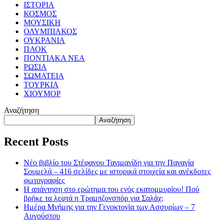
ΙΣΤΟΡΙΑ
ΚΟΣΜΟΣ
ΜΟΥΣΙΚΗ
ΟΛΥΜΠΙΑΚΟΣ
ΟΥΚΡΑΝΙΑ
ΠΑΟΚ
ΠΟΝΤΙΑΚΑ ΝΕΑ
ΡΩΣΙΑ
ΣΩΜΑΤΕΙΑ
ΤΟΥΡΚΙΑ
ΧΙΟΥΜΟΡ
Αναζήτηση
Αναζήτηση
Recent Posts
Νέο βιβλίο του Στέφανου Τανιμανίδη για την Παναγία
Σουμελά – 416 σελίδες με ιστορικά στοιχεία και ανέκδοτες
φωτογραφίες
Η απάντηση στο ερώτημα του ενός εκατομμυρίου! Πού
βρήκε τα λεφτά η Τραμπζονσπόρ για Σαλάχ;
Ημέρα Μνήμης για την Γενοκτονία των Ασσυρίων – 7
Αυγούστου