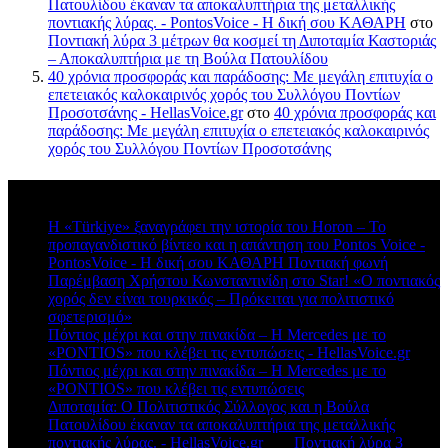
Πατουλίδου έκαναν τα αποκαλυπτήρια της μεταλλικής
ποντιακής λύρας. - PontosVoice - H δική σου ΚΑΘΑΡΗ
στο
Ποντιακή λύρα 3 μέτρων θα κοσμεί τη Διποταμία Καστοριάς
– Αποκαλυπτήρια με τη Βούλα Πατουλίδου
40 χρόνια προσφοράς και παράδοσης: Με μεγάλη επιτυχία ο
επετειακός καλοκαιρινός χορός του Συλλόγου Ποντίων
Προσοτσάνης - HellasVoice.gr
στο
40 χρόνια προσφοράς και
παράδοσης: Με μεγάλη επιτυχία ο επετειακός καλοκαιρινός
χορός του Συλλόγου Ποντίων Προσοτσάνης
Πρόσφατα σχόλια
Η «Türkiye» ξαναγράφει την ιστορία του Horon – Το
προπαγανδιστικό βίντεο και η απάντηση του Pontos Voice -
PontosVoice - H δική σου ΚΑΘΑΡΗ Ποντιακή φωνή
στο
Παρέμβαση Χρήστου Κωνσταντινίδη στο Star! «Ο ποντιακός
χορός δεν είναι τουρκικός – Πρόκειται για πολιτιστικό
σφετερισμό»
Πόντιος μέχρι και στην πινακίδα – Η Mercedes με το
«PONTIOS» που κλέβει τις εντυπώσεις - HellasVoice.gr
στο
Πόντιος μέχρι και στην πινακίδα – Η Mercedes με το
«PONTIOS» που κλέβει τις εντυπώσεις
Διποταμία: Ο Πολιτιστικός Σύλλογος και η Βούλα
Πατουλίδου έκαναν τα αποκαλυπτήρια της μεταλλικής
ποντιακής λύρας. - HellasVoice.gr
στο
Ποντιακή λύρα 3