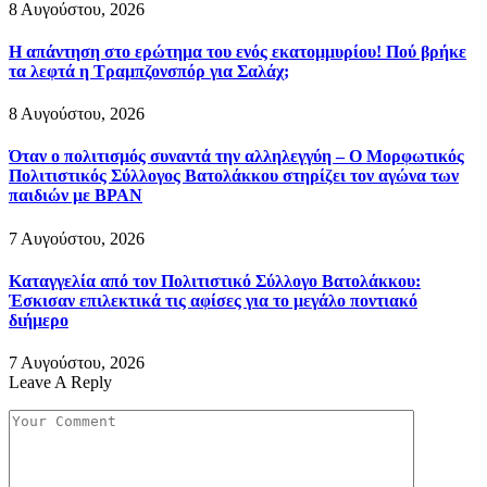
8 Αυγούστου, 2026
Η απάντηση στο ερώτημα του ενός εκατομμυρίου! Πού βρήκε
τα λεφτά η Τραμπζονσπόρ για Σαλάχ;
8 Αυγούστου, 2026
Όταν ο πολιτισμός συναντά την αλληλεγγύη – Ο Μορφωτικός
Πολιτιστικός Σύλλογος Βατολάκκου στηρίζει τον αγώνα των
παιδιών με BPAN
7 Αυγούστου, 2026
Καταγγελία από τον Πολιτιστικό Σύλλογο Βατολάκκου:
Έσκισαν επιλεκτικά τις αφίσες για το μεγάλο ποντιακό
διήμερο
7 Αυγούστου, 2026
Leave A Reply