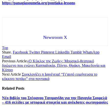
https://panagiasoumela.org/pontiaka-lessons
Newsroom X
Top
Share.
Facebook
Twitter
Pinterest
LinkedIn
Tumblr
WhatsApp
Email
Previous Article
«Ο Κύκλος της Ζωής»: Μουσικό-θεατρικό
δρώμενο που ενώνει Καππαδοκία, Πόντο, Θράκη, Μακεδονία και
Κύπρο
Next Article
Συγκλονίζει η Ιφιγένεια! “Γι’αυτό ερμήνευσα το
κόκκινο ποτάμι” στα ποντιακά
Related
Posts
Νέο βιβλίο του Στέφανου Τανιμανίδη για την Παναγία Σουμελά
– 416 σελίδες με ιστορικά στοιχεία και ανέκδοτες φωτογραφίες