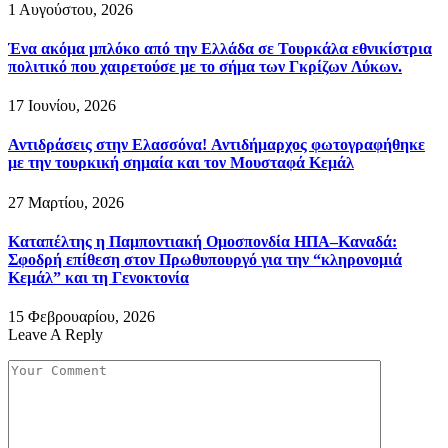
1 Αυγούστου, 2026
Ένα ακόμα μπλόκο από την Ελλάδα σε Τουρκάλα εθνικίστρια
πολιτικό που χαιρετούσε με το σήμα των Γκρίζων Λύκων.
17 Ιουνίου, 2026
Αντιδράσεις στην Ελασσόνα! Αντιδήμαρχος φωτογραφήθηκε
με την τουρκική σημαία και τον Μουσταφά Κεμάλ
27 Μαρτίου, 2026
Καταπέλτης η Παμποντιακή Ομοσπονδία ΗΠΑ–Καναδά:
Σφοδρή επίθεση στον Πρωθυπουργό για την “κληρονομιά
Κεμάλ” και τη Γενοκτονία
15 Φεβρουαρίου, 2026
Leave A Reply