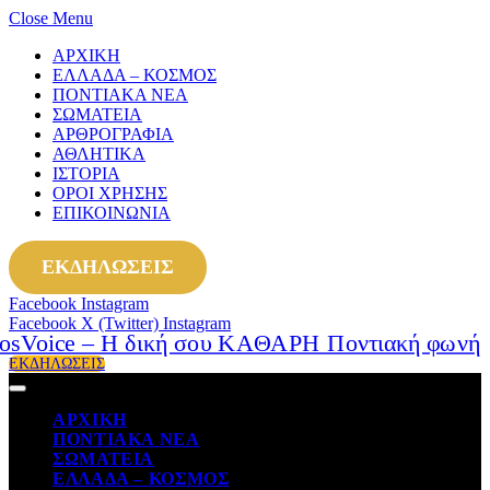
Close Menu
ΑΡΧΙΚΗ
ΕΛΛΑΔΑ – ΚΟΣΜΟΣ
ΠΟΝΤΙΑΚΑ ΝΕΑ
ΣΩΜΑΤΕΙΑ
ΑΡΘΡΟΓΡΑΦΙΑ
ΑΘΛΗΤΙΚΑ
ΙΣΤΟΡΙΑ
ΟΡΟΙ ΧΡΗΣΗΣ
ΕΠΙΚΟΙΝΩΝΙΑ
ΕΚΔΗΛΩΣΕΙΣ
Facebook
Instagram
Facebook
X (Twitter)
Instagram
ΕΚΔΗΛΩΣΕΙΣ
ΑΡΧΙΚΗ
ΠΟΝΤΙΑΚΑ ΝΕΑ
ΣΩΜΑΤΕΙΑ
ΕΛΛΑΔΑ – ΚΟΣΜΟΣ