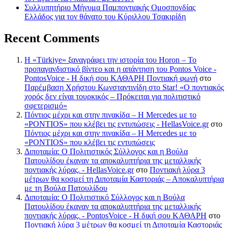
Συλλυπητήριο Μήνυμα Παμποντιακής Ομοσπονδίας
Ελλάδος για τον θάνατο του Κύριλλου Τσακιρίδη
Recent Comments
Η «Türkiye» ξαναγράφει την ιστορία του Horon – Το
προπαγανδιστικό βίντεο και η απάντηση του Pontos Voice -
PontosVoice - H δική σου ΚΑΘΑΡΗ Ποντιακή φωνή
στο
Παρέμβαση Χρήστου Κωνσταντινίδη στο Star! «Ο ποντιακός
χορός δεν είναι τουρκικός – Πρόκειται για πολιτιστικό
σφετερισμό»
Πόντιος μέχρι και στην πινακίδα – Η Mercedes με το
«PONTIOS» που κλέβει τις εντυπώσεις - HellasVoice.gr
στο
Πόντιος μέχρι και στην πινακίδα – Η Mercedes με το
«PONTIOS» που κλέβει τις εντυπώσεις
Διποταμία: Ο Πολιτιστικός Σύλλογος και η Βούλα
Πατουλίδου έκαναν τα αποκαλυπτήρια της μεταλλικής
ποντιακής λύρας. - HellasVoice.gr
στο
Ποντιακή λύρα 3
μέτρων θα κοσμεί τη Διποταμία Καστοριάς – Αποκαλυπτήρια
με τη Βούλα Πατουλίδου
Διποταμία: Ο Πολιτιστικό Σύλλογος και η Βούλα
Πατουλίδου έκαναν τα αποκαλυπτήρια της μεταλλικής
ποντιακής λύρας. - PontosVoice - H δική σου ΚΑΘΑΡΗ
στο
Ποντιακή λύρα 3 μέτρων θα κοσμεί τη Διποταμία Καστοριάς