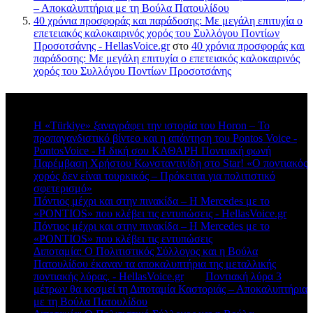
– Αποκαλυπτήρια με τη Βούλα Πατουλίδου
40 χρόνια προσφοράς και παράδοσης: Με μεγάλη επιτυχία ο
επετειακός καλοκαιρινός χορός του Συλλόγου Ποντίων
Προσοτσάνης - HellasVoice.gr
στο
40 χρόνια προσφοράς και
παράδοσης: Με μεγάλη επιτυχία ο επετειακός καλοκαιρινός
χορός του Συλλόγου Ποντίων Προσοτσάνης
Πρόσφατα σχόλια
Η «Türkiye» ξαναγράφει την ιστορία του Horon – Το
προπαγανδιστικό βίντεο και η απάντηση του Pontos Voice -
PontosVoice - H δική σου ΚΑΘΑΡΗ Ποντιακή φωνή
στο
Παρέμβαση Χρήστου Κωνσταντινίδη στο Star! «Ο ποντιακός
χορός δεν είναι τουρκικός – Πρόκειται για πολιτιστικό
σφετερισμό»
Πόντιος μέχρι και στην πινακίδα – Η Mercedes με το
«PONTIOS» που κλέβει τις εντυπώσεις - HellasVoice.gr
στο
Πόντιος μέχρι και στην πινακίδα – Η Mercedes με το
«PONTIOS» που κλέβει τις εντυπώσεις
Διποταμία: Ο Πολιτιστικός Σύλλογος και η Βούλα
Πατουλίδου έκαναν τα αποκαλυπτήρια της μεταλλικής
ποντιακής λύρας. - HellasVoice.gr
στο
Ποντιακή λύρα 3
μέτρων θα κοσμεί τη Διποταμία Καστοριάς – Αποκαλυπτήρια
με τη Βούλα Πατουλίδου