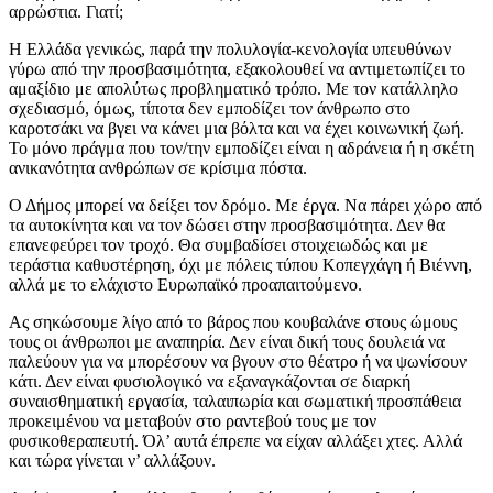
αρρώστια. Γιατί;
Η Ελλάδα γενικώς, παρά την πολυλογία-κενολογία υπευθύνων
γύρω από την προσβασιμότητα, εξακολουθεί να αντιμετωπίζει το
αμαξίδιο με απολύτως προβληματικό τρόπο. Με τον κατάλληλο
σχεδιασμό, όμως, τίποτα δεν εμποδίζει τον άνθρωπο στο
καροτσάκι να βγει να κάνει μια βόλτα και να έχει κοινωνική ζωή.
Το μόνο πράγμα που τον/την εμποδίζει είναι η αδράνεια ή η σκέτη
ανικανότητα ανθρώπων σε κρίσιμα πόστα.
Ο Δήμος μπορεί να δείξει τον δρόμο. Με έργα. Να πάρει χώρο από
τα αυτοκίνητα και να τον δώσει στην προσβασιμότητα. Δεν θα
επανεφεύρει τον τροχό. Θα συμβαδίσει στοιχειωδώς και με
τεράστια καθυστέρηση, όχι με πόλεις τύπου Κοπεγχάγη ή Βιέννη,
αλλά με το ελάχιστο Ευρωπαϊκό προαπαιτούμενο.
Ας σηκώσουμε λίγο από το βάρος που κουβαλάνε στους ώμους
τους οι άνθρωποι με αναπηρία. Δεν είναι δική τους δουλειά να
παλεύουν για να μπορέσουν να βγουν στο θέατρο ή να ψωνίσουν
κάτι. Δεν είναι φυσιολογικό να εξαναγκάζονται σε διαρκή
συναισθηματική εργασία, ταλαιπωρία και σωματική προσπάθεια
προκειμένου να μεταβούν στο ραντεβού τους με τον
φυσικοθεραπευτή. Όλ’ αυτά έπρεπε να είχαν αλλάξει χτες. Αλλά
και τώρα γίνεται ν’ αλλάξουν.