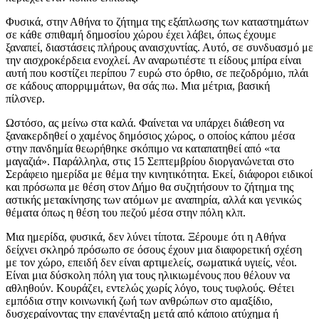
Φυσικά, στην Αθήνα το ζήτημα της εξάπλωσης των καταστημάτων
σε κάθε σπιθαμή δημοσίου χώρου έχει λάβει, όπως έχουμε
ξαναπεί, διαστάσεις πλήρους αναισχυντίας. Αυτό, σε συνδυασμό με
την αισχροκέρδεια ενοχλεί. Αν αναρωτιέστε τι είδους μπίρα είναι
αυτή που κοστίζει περίπου 7 ευρώ στο όρθιο, σε πεζοδρόμιο, πλάι
σε κάδους απορριμμάτων, θα σάς πω. Μια μέτρια, βασική
πίλσνερ.
Ωστόσο, ας μείνω στα καλά. Φαίνεται να υπάρχει διάθεση να
ξανακερδηθεί ο χαμένος δημόσιος χώρος, ο οποίος κάπου μέσα
στην πανδημία θεωρήθηκε σκόπιμο να καταπατηθεί από «τα
μαγαζιά». Παράλληλα, στις 15 Σεπτεμβρίου διοργανώνεται στο
Σεράφειο ημερίδα με θέμα την κινητικότητα. Εκεί, διάφοροι ειδικοί
και πρόσωπα με θέση στον Δήμο θα συζητήσουν το ζήτημα της
αστικής μετακίνησης των ατόμων με αναπηρία, αλλά και γενικώς
θέματα όπως η θέση του πεζού μέσα στην πόλη κλπ.
Μια ημερίδα, φυσικά, δεν λύνει τίποτα. Ξέρουμε ότι η Αθήνα
δείχνει σκληρό πρόσωπο σε όσους έχουν μια διαφορετική σχέση
με τον χώρο, επειδή δεν είναι αρτιμελείς, σωματικά υγιείς, νέοι.
Είναι μια δύσκολη πόλη για τους ηλικιωμένους που θέλουν να
αθληθούν. Κουράζει, εντελώς χωρίς λόγο, τους τυφλούς. Θέτει
εμπόδια στην κοινωνική ζωή των ανθρώπων στο αμαξίδιο,
δυσχεραίνοντας την επανένταξη μετά από κάποιο ατύχημα ή