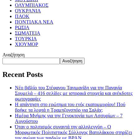
ΟΛΥΜΠΙΑΚΟΣ
ΟΥΚΡΑΝΙΑ
ΠΑΟΚ
ΠΟΝΤΙΑΚΑ ΝΕΑ
ΡΩΣΙΑ
ΣΩΜΑΤΕΙΑ
ΤΟΥΡΚΙΑ
ΧΙΟΥΜΟΡ
Αναζήτηση
Αναζήτηση
Recent Posts
Νέο βιβλίο του Στέφανου Τανιμανίδη για την Παναγία
Σουμελά – 416 σελίδες με ιστορικά στοιχεία και ανέκδοτες
φωτογραφίες
Η απάντηση στο ερώτημα του ενός εκατομμυρίου! Πού
βρήκε τα λεφτά η Τραμπζονσπόρ για Σαλάχ;
Ημέρα Μνήμης για την Γενοκτονία των Ασσυρίων – 7
Αυγούστου
Όταν ο πολιτισμός συναντά την αλληλεγγύη – Ο
Μορφωτικός Πολιτιστικός Σύλλογος Βατολάκκου στηρίζει
τον αγώνα των παιδιών με BPAN