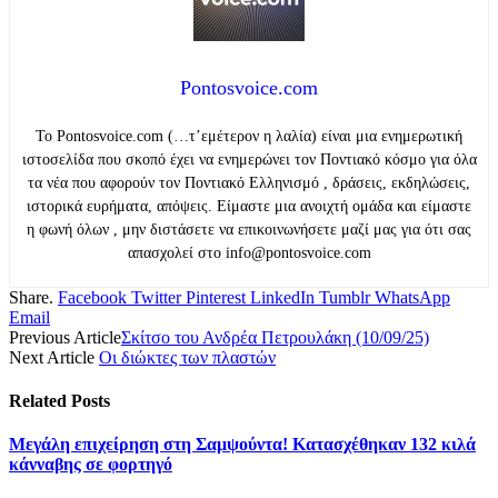
Pontosvoice.com
Το Pontosvoice.com (…τ’εμέτερον η λαλία) είναι μια ενημερωτική
ιστοσελίδα που σκοπό έχει να ενημερώνει τον Ποντιακό κόσμο για όλα
τα νέα που αφορούν τον Ποντιακό Ελληνισμό , δράσεις, εκδηλώσεις,
ιστορικά ευρήματα, απόψεις. Είμαστε μια ανοιχτή ομάδα και είμαστε
η φωνή όλων , μην διστάσετε να επικοινωνήσετε μαζί μας για ότι σας
απασχολεί στο info@pontosvoice.com
Share.
Facebook
Twitter
Pinterest
LinkedIn
Tumblr
WhatsApp
Email
Previous Article
Σκίτσο του Ανδρέα Πετρουλάκη (10/09/25)
Next Article
Οι διώκτες των πλαστών
Related
Posts
Μεγάλη επιχείρηση στη Σαμψούντα! Κατασχέθηκαν 132 κιλά
κάνναβης σε φορτηγό