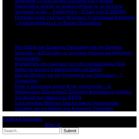
Διποταμία: Ο Πολιτιστικό Σύλλογος και η Βούλα
Πατουλίδου έκαναν τα αποκαλυπτήρια της μεταλλικής
ποντιακής λύρας. - PontosVoice - H δική σου ΚΑΘΑΡΗ
στο
Ποντιακή λύρα 3 μέτρων θα κοσμεί τη Διποταμία Καστοριάς
– Αποκαλυπτήρια με τη Βούλα Πατουλίδου
Πρόσφατα άρθρα
Νέο βιβλίο του Στέφανου Τανιμανίδη για την Παναγία
Σουμελά – 416 σελίδες με ιστορικά στοιχεία και ανέκδοτες
φωτογραφίες
Η απάντηση στο ερώτημα του ενός εκατομμυρίου! Πού
βρήκε τα λεφτά η Τραμπζονσπόρ για Σαλάχ;
Ημέρα Μνήμης για την Γενοκτονία των Ασσυρίων – 7
Αυγούστου
Όταν ο πολιτισμός συναντά την αλληλεγγύη – Ο
Μορφωτικός Πολιτιστικός Σύλλογος Βατολάκκου στηρίζει
τον αγώνα των παιδιών με BPAN
Συλλυπητήριο Μήνυμα Παμποντιακής Ομοσπονδίας
Ελλάδος για τον θάνατο του Κύριλλου Τσακιρίδη
Facebook
Instagram
© 2026 Designed by
BSee.gr
.
Submit