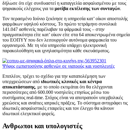
δήλωσε ότι είχε συνδυαστεί η καταγγελία ασφαλισμένου με τους
ψηφιακούς ελέγχους για τα
μοτίβα εκτέλεσης των συνταγών
.
Τον περασμένο Ιούνιο ξεκίνησε η υπηρεσία κατ’ οίκον αποστολής
φαρμάκων υψηλού κόστους. Το πρώτο τετράμηνο συνολικά
141.047 ασθενείς παρέλαβαν τα φάρμακά τους – στην
πραγματικότητα είτε κατ’ οίκον είτε στα 64 αποκεντρωμένα σημεία
του ΕΟΠΥΥ που δεν λειτουργούν αυτόνομα φαρμακεία του
οργανισμού. Με τη νέα υπηρεσία υπάρχει ηλεκτρονική
παρακολούθηση και ιχνηλασιμότητα κάθε σκευάσματος.
Ψήφος εμπιστοσύνης ασθενών σε γιατρούς και νοσηλευτές
Επιπλέον, τρέχει το σχέδιο για την καταπολέμηση των
υπερχρεώσεων από
ιδιωτικές κλινικές και κέντρα
αποκατάστασης
, με το οποίο εκτιμάται ότι θα ελέγχονται
περισσότερες από 600.000 νοσηλείες ετησίως μέσω του
συστήματος real-time. Στόχος είναι να αποτραπούν υπερβολικές
χρεώσεις και αναίτιες ιατρικές πράξεις. Το σύστημα αντιγράφει τις
ιδιωτικές ασφαλιστικές εταιρείες και τον έλεγχο θα κάνουν
ιδιωτικοί ελεγκτικοί φορείς.
Ανθρωποι και υπολογιστές