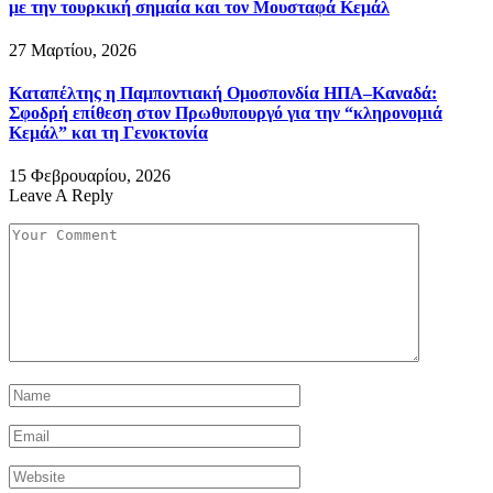
με την τουρκική σημαία και τον Μουσταφά Κεμάλ
27 Μαρτίου, 2026
Καταπέλτης η Παμποντιακή Ομοσπονδία ΗΠΑ–Καναδά:
Σφοδρή επίθεση στον Πρωθυπουργό για την “κληρονομιά
Κεμάλ” και τη Γενοκτονία
15 Φεβρουαρίου, 2026
Leave A Reply