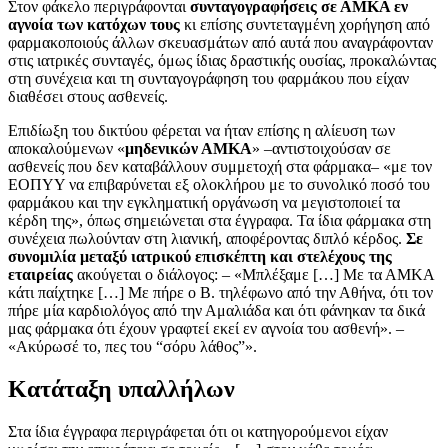
Στον φάκελο περιγράφονται
συνταγογραφήσεις σε ΑΜΚΑ εν
αγνοία των κατόχων τους
κι επίσης συντεταγμένη χορήγηση από
φαρμακοποιούς άλλων σκευασμάτων από αυτά που αναγράφονταν
στις ιατρικές συνταγές, όμως ίδιας δραστικής ουσίας, προκαλώντας
στη συνέχεια και τη συνταγογράφηση του φαρμάκου που είχαν
διαθέσει στους ασθενείς.
Επιδίωξη του δικτύου φέρεται να ήταν επίσης η αλίευση των
αποκαλούμενων «
μηδενικών ΑΜΚΑ
» –αντιστοιχούσαν σε
ασθενείς που δεν καταβάλλουν συμμετοχή στα φάρμακα– «με τον
ΕΟΠΥΥ να επιβαρύνεται εξ ολοκλήρου με το συνολικό ποσό του
φαρμάκου και την εγκληματική οργάνωση να μεγιστοποιεί τα
κέρδη της», όπως σημειώνεται στα έγγραφα. Τα ίδια φάρμακα στη
συνέχεια πωλούνταν στη λιανική, αποφέροντας διπλό κέρδος.
Σε
συνομιλία μεταξύ ιατρικού επισκέπτη και στελέχους της
εταιρείας
ακούγεται ο διάλογος: – «Μπλέξαμε […] Με τα ΑΜΚΑ
κάτι παίχτηκε […] Με πήρε ο Β. τηλέφωνο από την Αθήνα, ότι τον
πήρε μία καρδιολόγος από την Αμαλιάδα και ότι φάνηκαν τα δικά
μας φάρμακα ότι έχουν γραφτεί εκεί εν αγνοία του ασθενή». –
«Ακύρωσέ το, πες του “σόρυ λάθος”».
Κατάταξη υπαλλήλων
Στα ίδια έγγραφα περιγράφεται ότι οι κατηγορούμενοι είχαν