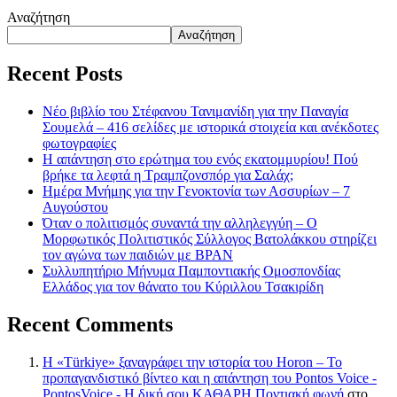
Αναζήτηση
Αναζήτηση
Recent Posts
Νέο βιβλίο του Στέφανου Τανιμανίδη για την Παναγία
Σουμελά – 416 σελίδες με ιστορικά στοιχεία και ανέκδοτες
φωτογραφίες
Η απάντηση στο ερώτημα του ενός εκατομμυρίου! Πού
βρήκε τα λεφτά η Τραμπζονσπόρ για Σαλάχ;
Ημέρα Μνήμης για την Γενοκτονία των Ασσυρίων – 7
Αυγούστου
Όταν ο πολιτισμός συναντά την αλληλεγγύη – Ο
Μορφωτικός Πολιτιστικός Σύλλογος Βατολάκκου στηρίζει
τον αγώνα των παιδιών με BPAN
Συλλυπητήριο Μήνυμα Παμποντιακής Ομοσπονδίας
Ελλάδος για τον θάνατο του Κύριλλου Τσακιρίδη
Recent Comments
Η «Türkiye» ξαναγράφει την ιστορία του Horon – Το
προπαγανδιστικό βίντεο και η απάντηση του Pontos Voice -
PontosVoice - H δική σου ΚΑΘΑΡΗ Ποντιακή φωνή
στο