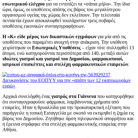
εσωτερικού ελέγχου
για να εντοπίζει τα «σάπια μήλα». Την ίδια
ώρα, όμως, οι υποθέσεις απάτης εις βάρος του μεγαλύτερου
οργανισμού υγείας της χώρας δεν εκλείπουν. Την τελευταία
πενταετία έχουν αποκαλυφθεί τουλάχιστον τρεις σοβαρές
υποθέσεις εικονικών συνταγογραφήσεων.
Η «Κ» είδε μέρος των δικαστικών εγγράφων
για μία από τις
υποθέσεις που παραμένει ανοιχτή στην ανάκριση. Την υπόθεση
χειρίστηκαν οι
Εσωτερικές Υποθέσεις
– είχαν τότε συλληφθεί 13
άτομα, ενώ κατηγορούνται περισσότερα από 140, μεταξύ αυτών
ιδιώτες γιατροί και γιατροί του Δημοσίου, φαρμακοποιοί,
ιατρικοί επισκέπτες και στελέχη φαρμακευτικών εταιρειών
.
Διευκρινίσεις του ΕΟΠΥΥ για την «απάτη των 12 εκατομμυρίων
ευρώ»
Αρχικά συνελήφθη ένας
γιατρός στα
Γιάννενα
που κατηγορήθηκε
ότι συνταγογραφούσε φάρμακα, λαμβάνοντας χρήματα από
εταιρείες. Hταν η θρυαλλίδα για την προκαταρκτική εξέταση που
παρήγγειλε η τοπική Εισαγγελία με σκοπό να εκτιμηθεί η ζημία εις
βάρος του Δημοσίου. Ζητήθηκε άρση τηλεφωνικού απορρήτου και
η έρευνα στράφηκε στα στελέχη φαρμακευτικής εταιρείας στην
Αθήνα.