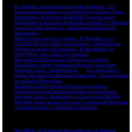
Η «Türkiye» ξαναγράφει την ιστορία του Horon – Το
προπαγανδιστικό βίντεο και η απάντηση του Pontos Voice -
PontosVoice - H δική σου ΚΑΘΑΡΗ Ποντιακή φωνή
στο
Παρέμβαση Χρήστου Κωνσταντινίδη στο Star! «Ο ποντιακός
χορός δεν είναι τουρκικός – Πρόκειται για πολιτιστικό
σφετερισμό»
Πόντιος μέχρι και στην πινακίδα – Η Mercedes με το
«PONTIOS» που κλέβει τις εντυπώσεις - HellasVoice.gr
στο
Πόντιος μέχρι και στην πινακίδα – Η Mercedes με το
«PONTIOS» που κλέβει τις εντυπώσεις
Διποταμία: Ο Πολιτιστικός Σύλλογος και η Βούλα
Πατουλίδου έκαναν τα αποκαλυπτήρια της μεταλλικής
ποντιακής λύρας. - HellasVoice.gr
στο
Ποντιακή λύρα 3
μέτρων θα κοσμεί τη Διποταμία Καστοριάς – Αποκαλυπτήρια
με τη Βούλα Πατουλίδου
Διποταμία: Ο Πολιτιστικό Σύλλογος και η Βούλα
Πατουλίδου έκαναν τα αποκαλυπτήρια της μεταλλικής
ποντιακής λύρας. - PontosVoice - H δική σου ΚΑΘΑΡΗ
στο
Ποντιακή λύρα 3 μέτρων θα κοσμεί τη Διποταμία Καστοριάς
– Αποκαλυπτήρια με τη Βούλα Πατουλίδου
Πρόσφατα άρθρα
Νέο βιβλίο του Στέφανου Τανιμανίδη για την Παναγία