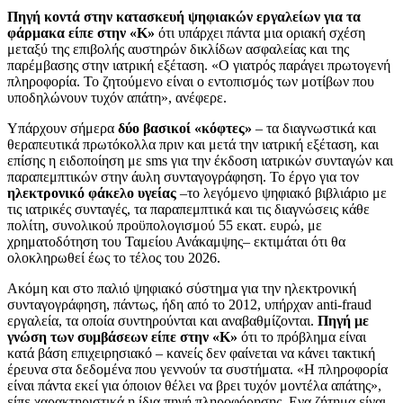
Πηγή κοντά στην κατασκευή ψηφιακών εργαλείων για τα
φάρμακα είπε στην «Κ»
ότι υπάρχει πάντα μια οριακή σχέση
μεταξύ της επιβολής αυστηρών δικλίδων ασφαλείας και της
παρέμβασης στην ιατρική εξέταση. «Ο γιατρός παράγει πρωτογενή
πληροφορία. Το ζητούμενο είναι ο εντοπισμός των μοτίβων που
υποδηλώνουν τυχόν απάτη», ανέφερε.
Υπάρχουν σήμερα
δύο βασικοί «κόφτες»
– τα διαγνωστικά και
θεραπευτικά πρωτόκολλα πριν και μετά την ιατρική εξέταση, και
επίσης η ειδοποίηση με sms για την έκδοση ιατρικών συνταγών και
παραπεμπτικών στην άυλη συνταγογράφηση. Το έργο για τον
ηλεκτρονικό φάκελο υγείας
–το λεγόμενο ψηφιακό βιβλιάριο με
τις ιατρικές συνταγές, τα παραπεμπτικά και τις διαγνώσεις κάθε
πολίτη, συνολικού προϋπολογισμού 55 εκατ. ευρώ, με
χρηματοδότηση του Ταμείου Ανάκαμψης– εκτιμάται ότι θα
ολοκληρωθεί έως το τέλος του 2026.
Ακόμη και στο παλιό ψηφιακό σύστημα για την ηλεκτρονική
συνταγογράφηση, πάντως, ήδη από το 2012, υπήρχαν anti-fraud
εργαλεία, τα οποία συντηρούνται και αναβαθμίζονται.
Πηγή με
γνώση των συμβάσεων είπε στην «Κ»
ότι το πρόβλημα είναι
κατά βάση επιχειρησιακό – κανείς δεν φαίνεται να κάνει τακτική
έρευνα στα δεδομένα που γεννούν τα συστήματα. «Η πληροφορία
είναι πάντα εκεί για όποιον θέλει να βρει τυχόν μοντέλα απάτης»,
είπε χαρακτηριστικά η ίδια πηγή πληροφόρησης. Ενα ζήτημα είναι