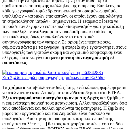
χωρίσει την επικράτεια σε τομείς. «[…] στον κάθε τομέα
προΐσταται ως τομεάρχης υπάλληλος της εταιρείας. Επιπλέον, σε
κάθε γεωγραφικό τομέα δραστηριοποιείται ορισμένος αριθμός
υπαλλήλων – ιατρικών επισκεπτών, οι οποίοι έχουν αρμοδιότητα
τη στρατολόγηση ιατρών», σημειώνεται. Η εταιρεία φέρεται να
τηρούσε τον λεγόμενο εσωτερικό «διαγωνισμό» για την κατάταξη
των υπαλλήλων ανάλογα με την απόδοσή τους κι επίσης τις
«εκτυπώσεις», όπως αποκαλούνταν τα στατιστικά
συνταγογράφησης των γιατρών. Σε ορισμένες περιπτώσεις,
σύμφωνα πάντα με τα έγγραφα, η εταιρεία είχε εγκαταστήσει στους
υπολογιστές των γιατρών ακόμη και λογισμικό απομακρυσμένου
ελέγχου, ώστε να γίνεται
ηλεκτρονική συνταγογράφηση εξ
αποστάσεως
.
Στα 2,4 δισ. ευρώ η παραγωγή φαρμάκων στην Ελλάδα
Τα
χρήματα
καταβάλλονταν διά ζώσης, ενώ κάποιες φορές φέρεται
να στέλνονταν εκτός Αττικής με ασυνόδευτα δέματα στο ΚΤΕΛ.
Εξι κατηγορούμενοι συνεργάστηκαν με τις Αρχές
και ζητήθηκε
η ευμενέστερη ποινική τους μεταχείριση. Αλλοι παραδέχθηκαν όσα
τους αποδίδονται και πολλοί αρνούνται τις κατηγορίες. Η ζημία εις
βάρος του οργανισμού και του Δημοσίου είναι δύσκολο να
υπολογιστεί. Από την άρση απορρήτου, ιατρικός επισκέπτης
ακούγεται να λέει: «[…] θα τους κατηγορήσουν πώς μέσα σε δύο
χρόνια κλέψατε από τον ΕΟΠΥΥ, από το ΠΕΔΥ, από το ελληνικό