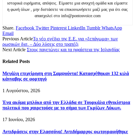
ιστορικά ευρήματα, απόψεις. Είμαστε μια ανοιχτή ομάδα και είμαστε
η φωνή όλων , μην διστάσετε να επικοινωνήσετε μαζί μας για ότι σας
απασχολεί στο info@pontosvoice.com
Share.
Facebook
Twitter
Pinterest
LinkedIn
Tumblr
WhatsApp
Email
Previous Article
Το νέο σχέδιο της Ε.Ε. για «ξεπάγωμα» των
ρωσικών δισ. – Δύο λύσεις στο τραπέζι
Next Article
Στους παγετώνες και τα ηφαίστεια της Ισλανδίας
Related
Posts
Μεγάλη επιχείρηση στη Σαμψούντα! Κατασχέθηκαν 132 κιλά
κάνναβης σε φορτηγό
1 Αυγούστου, 2026
Ένα ακόμα μπλόκο από την Ελλάδα σε Τουρκάλα εθνικίστρια
πολιτικό που χαιρετούσε με το σήμα των Γκρίζων Λύκων.
17 Ιουνίου, 2026
Αντιδράσεις στην Ελασσόνα! Αντιδήμαρχος φωτογραφήθηκε