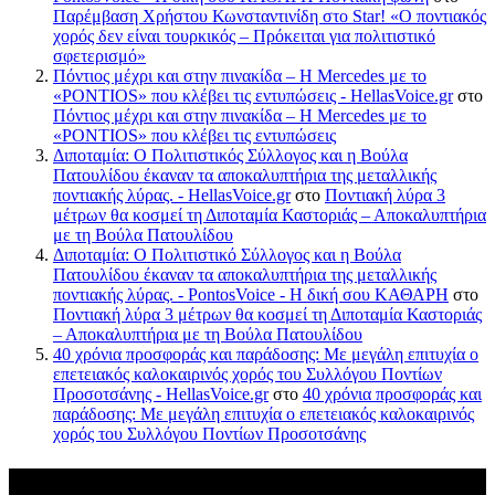
Παρέμβαση Χρήστου Κωνσταντινίδη στο Star! «Ο ποντιακός
χορός δεν είναι τουρκικός – Πρόκειται για πολιτιστικό
σφετερισμό»
Πόντιος μέχρι και στην πινακίδα – Η Mercedes με το
«PONTIOS» που κλέβει τις εντυπώσεις - HellasVoice.gr
στο
Πόντιος μέχρι και στην πινακίδα – Η Mercedes με το
«PONTIOS» που κλέβει τις εντυπώσεις
Διποταμία: Ο Πολιτιστικός Σύλλογος και η Βούλα
Πατουλίδου έκαναν τα αποκαλυπτήρια της μεταλλικής
ποντιακής λύρας. - HellasVoice.gr
στο
Ποντιακή λύρα 3
μέτρων θα κοσμεί τη Διποταμία Καστοριάς – Αποκαλυπτήρια
με τη Βούλα Πατουλίδου
Διποταμία: Ο Πολιτιστικό Σύλλογος και η Βούλα
Πατουλίδου έκαναν τα αποκαλυπτήρια της μεταλλικής
ποντιακής λύρας. - PontosVoice - H δική σου ΚΑΘΑΡΗ
στο
Ποντιακή λύρα 3 μέτρων θα κοσμεί τη Διποταμία Καστοριάς
– Αποκαλυπτήρια με τη Βούλα Πατουλίδου
40 χρόνια προσφοράς και παράδοσης: Με μεγάλη επιτυχία ο
επετειακός καλοκαιρινός χορός του Συλλόγου Ποντίων
Προσοτσάνης - HellasVoice.gr
στο
40 χρόνια προσφοράς και
παράδοσης: Με μεγάλη επιτυχία ο επετειακός καλοκαιρινός
χορός του Συλλόγου Ποντίων Προσοτσάνης
Πρόσφατα σχόλια