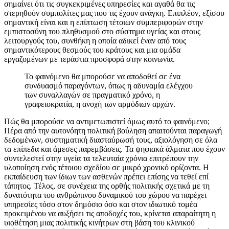
σημαίνει ότι τις συγκεκριμένες υπηρεσίες και αγαθά θα τις
στερηθούν συμπολίτες μας που τις έχουν ανάγκη. Επιπλέον, εξίσου
σημαντική είναι και η επίπτωση τέτοιων συμπεριφορών στην
εμπιστοσύνη του πληθυσμού στο σύστημα υγείας και στους
λειτουργούς του, συνθήκη η οποία αδικεί έναν από τους
σημαντικότερους θεσμούς του κράτους και μια ομάδα
εργαζομένων με τεράστια προσφορά στην κοινωνία.
Το φαινόμενο θα μπορούσε να αποδοθεί σε ένα
συνδυασμό παραγόντων, όπως η αδυναμία ελέγχου
των συναλλαγών σε πραγματικό χρόνο, η
γραφειοκρατία, η ανοχή των αρμόδιων αρχών.
Πώς θα μπορούσε να αντιμετωπιστεί όμως αυτό το φαινόμενο;
Πέρα από την αυτονόητη πολιτική βούληση απαιτούνται παραγωγή
δεδομένων, συστηματική διασταύρωσή τους, αξιολόγηση σε όλα
τα επίπεδα και άμεσες παρεμβάσεις. Τα ψηφιακά άλματα που έχουν
συντελεστεί στην υγεία τα τελευταία χρόνια επιτρέπουν την
υλοποίηση ενός τέτοιου σχεδίου σε μικρό χρονικό ορίζοντα. Η
εκπαίδευση των ίδιων των ασθενών πρέπει επίσης να τεθεί επί
τάπητος. Τέλος, σε συνέχεια της ορθής πολιτικής σχετικά με τη
δυνατότητα του ανθρώπινου δυναμικού του χώρου να παρέχει
υπηρεσίες τόσο στον δημόσιο όσο και στον ιδιωτικό τομέα
προκειμένου να αυξήσει τις αποδοχές του, κρίνεται απαραίτητη η
υιοθέτηση μιας πολιτικής κινήτρων στη βάση του κλινικού