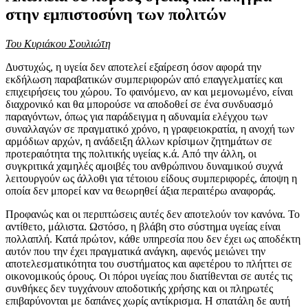
στην εμπιστοσύνη των πολιτών
Του Κυριάκου Σουλιώτη
Δυστυχώς, η υγεία δεν αποτελεί εξαίρεση όσον αφορά την
εκδήλωση παραβατικών συμπεριφορών από επαγγελματίες και
επιχειρήσεις του χώρου. Το φαινόμενο, αν και μεμονωμένο, είναι
διαχρονικό και θα μπορούσε να αποδοθεί σε ένα συνδυασμό
παραγόντων, όπως για παράδειγμα η αδυναμία ελέγχου των
συναλλαγών σε πραγματικό χρόνο, η γραφειοκρατία, η ανοχή των
αρμόδιων αρχών, η ανάδειξη άλλων κρίσιμων ζητημάτων σε
προτεραιότητα της πολιτικής υγείας κ.ά. Από την άλλη, οι
συγκριτικά χαμηλές αμοιβές του ανθρώπινου δυναμικού συχνά
λειτουργούν ως άλλοθι για τέτοιου είδους συμπεριφορές, άποψη η
οποία δεν μπορεί καν να θεωρηθεί άξια περαιτέρω αναφοράς.
Προφανώς και οι περιπτώσεις αυτές δεν αποτελούν τον κανόνα. Το
αντίθετο, μάλιστα. Ωστόσο, η βλάβη στο σύστημα υγείας είναι
πολλαπλή. Κατά πρώτον, κάθε υπηρεσία που δεν έχει ως αποδέκτη
αυτόν που την έχει πραγματικά ανάγκη, αφενός μειώνει την
αποτελεσματικότητα του συστήματος και αφετέρου το πλήττει σε
οικονομικούς όρους. Οι πόροι υγείας που διατίθενται σε αυτές τις
συνθήκες δεν τυγχάνουν αποδοτικής χρήσης και οι πληρωτές
επιβαρύνονται με δαπάνες χωρίς αντίκρισμα. Η σπατάλη δε αυτή