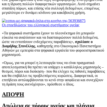
και η ίδρυση πολλών διαφορετικών οργανισμών. Αυτό σημαίνει
σπατάλη πόρων, και επίσης νέα συλλογή δεδομένων, επομένως
μεγαλύτερο εν δυνάμει κίνδυνο για κακόβουλη χρήση.
Οι στρεβλώσεις του ελληνικού συστήματος υγείας
«Τα ψηφιακά συστήματα έχουν το πλεονέκτημα ότι μπορούν
εύκολα να αναλύσουν και να διασταυρώσουν πολλά δεδομένα,
ώστε να εντοπίσουν ενδεχόμενες παραβάσεις»,
σχολίασε ο
Διομήδης Σπινέλλης
, καθηγητής στο Οικονομικό Πανεπιστήμιο
Αθηνών με εμπειρία στα ψηφιακά εργαλεία του φοροεισπρακτικού
μηχανισμού.
«Ομως, για να μπορεί η λειτουργία τους να είναι πραγματικά
αποτελεσματική θα πρέπει να υπάρχει ο κατάλληλος μηχανισμός –
θεσμοί, πόροι και διοίκηση– που θα ελέγχει τις πιθανές παραβάσεις
και θα επιβάλλει τις προβλεπόμενες κυρώσεις. Διαφορετικά, οι
επιτήδειοι αντιλαμβάνονται το κενό στην ασφάλεια και συνεχίζουν
τη δράση τους ανενόχλητοι», πρόσθεσε ο ίδιος.
ΑΠΟΨΗ
Απώλεια σε πόρους υγείας και πλήγμα