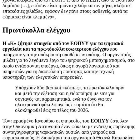
δημόσιο […], εφόσον είναι τριάντα χιλιάρικα τον μήνα, κλέψατε
επτακόσιες χιλιάδες, εφόσον δεν πάνε στους ασθενείς, αυτά τα
φάρμακα είναι κλεμμένα».
Πρωτόκολλα ελέγχου
Η «Κ» ζήτησε στοιχεία από τον ΕΟΠΥΥ για τα ψηφιακά
εργαλεία και τα πρωτόκολλα εσωτερικού ελέγχου
που
υπάρχουν για την απόκρουση υποθέσεων απάτης. Ο οργανισμός
μιλάει για το λεγόμενο έργο του ψηφιακού μετασχηματισμoύ, στο
οποίο εντάσσονται υποέργα, όπως η αγορά λογισμικού και
υπηρεσιών για τη διασφάλιση ποιότητας και την τεχνική
υποστήριξη των ελεγκτικών υπηρεσιών.
Υπάρχουν δύο βασικοί «κόφτες», τα πρωτόκολλα πριν
και μετά την εξέταση και η ειδοποίηση με sms για
συνταγές και παραπεμπτικά, ενώ το έργο για τον
ηλεκτρονικό φάκελο υγείας εκτιμάται ότι θα
ολοκληρωθεί έως το τέλος του 2026.
Τον περασμένο Ιανουάριο οι υπηρεσίες του
ΕΟΠΥΥ
έστειλαν
στην Οικονομική Αστυνομία έναν φάκελο με ενδείξεις παράνομης
συνταγογράφησης ναρκωτικών ουσιών από γιατρούς και
φαρμακοποιούς. Η διοικήτρια του οργανισμού Θεανώ Καρποδίνη