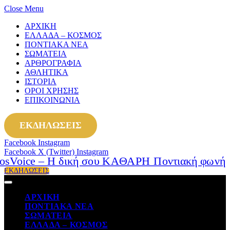
Close Menu
ΑΡΧΙΚΗ
ΕΛΛΑΔΑ – ΚΟΣΜΟΣ
ΠΟΝΤΙΑΚΑ ΝΕΑ
ΣΩΜΑΤΕΙΑ
ΑΡΘΡΟΓΡΑΦΙΑ
ΑΘΛΗΤΙΚΑ
ΙΣΤΟΡΙΑ
ΟΡΟΙ ΧΡΗΣΗΣ
ΕΠΙΚΟΙΝΩΝΙΑ
ΕΚΔΗΛΩΣΕΙΣ
Facebook
Instagram
Facebook
X (Twitter)
Instagram
ΕΚΔΗΛΩΣΕΙΣ
ΑΡΧΙΚΗ
ΠΟΝΤΙΑΚΑ ΝΕΑ
ΣΩΜΑΤΕΙΑ
ΕΛΛΑΔΑ – ΚΟΣΜΟΣ