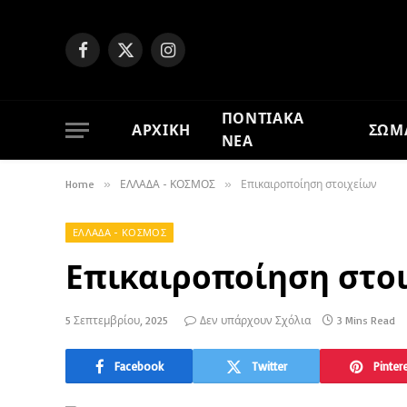
Facebook
X
Instagram
(Twitter)
ΠΟΝΤΙΑΚΑ
ΑΡΧΙΚΗ
ΣΩΜ
ΝΕΑ
Home
»
ΕΛΛΑΔΑ - ΚΟΣΜΟΣ
»
Επικαιροποίηση στοιχείων
ΕΛΛΑΔΑ - ΚΟΣΜΟΣ
Επικαιροποίηση στο
5 Σεπτεμβρίου, 2025
Δεν υπάρχουν Σχόλια
3 Mins Read
Facebook
Twitter
Pinter