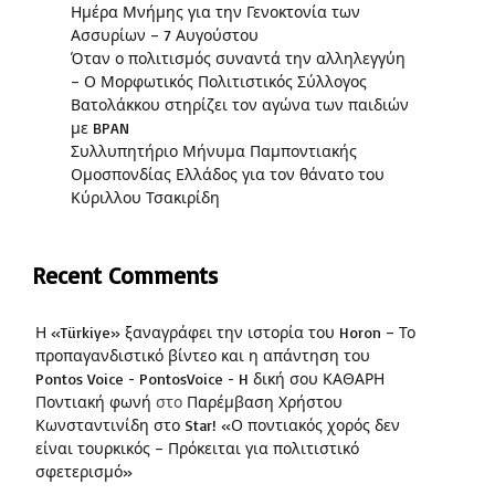
Ημέρα Μνήμης για την Γενοκτονία των
Ασσυρίων – 7 Αυγούστου
Όταν ο πολιτισμός συναντά την αλληλεγγύη
– Ο Μορφωτικός Πολιτιστικός Σύλλογος
Βατολάκκου στηρίζει τον αγώνα των παιδιών
με BPAN
Συλλυπητήριο Μήνυμα Παμποντιακής
Ομοσπονδίας Ελλάδος για τον θάνατο του
Κύριλλου Τσακιρίδη
Recent Comments
Η «Türkiye» ξαναγράφει την ιστορία του Horon – Το
προπαγανδιστικό βίντεο και η απάντηση του
Pontos Voice - PontosVoice - H δική σου ΚΑΘΑΡΗ
Ποντιακή φωνή
στο
Παρέμβαση Χρήστου
Κωνσταντινίδη στο Star! «Ο ποντιακός χορός δεν
είναι τουρκικός – Πρόκειται για πολιτιστικό
σφετερισμό»