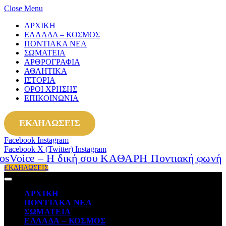
Close Menu
ΑΡΧΙΚΗ
ΕΛΛΑΔΑ – ΚΟΣΜΟΣ
ΠΟΝΤΙΑΚΑ ΝΕΑ
ΣΩΜΑΤΕΙΑ
ΑΡΘΡΟΓΡΑΦΙΑ
ΑΘΛΗΤΙΚΑ
ΙΣΤΟΡΙΑ
ΟΡΟΙ ΧΡΗΣΗΣ
ΕΠΙΚΟΙΝΩΝΙΑ
ΕΚΔΗΛΩΣΕΙΣ
Facebook
Instagram
Facebook
X (Twitter)
Instagram
ΕΚΔΗΛΩΣΕΙΣ
ΑΡΧΙΚΗ
ΠΟΝΤΙΑΚΑ ΝΕΑ
ΣΩΜΑΤΕΙΑ
ΕΛΛΑΔΑ – ΚΟΣΜΟΣ