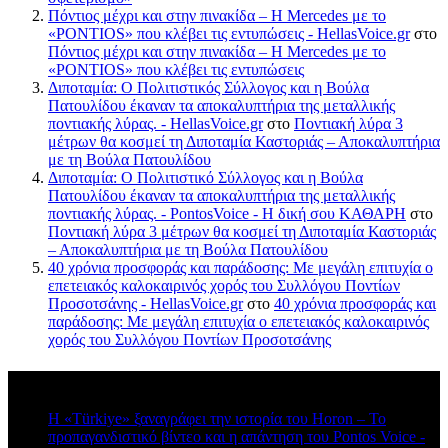
Πόντιος μέχρι και στην πινακίδα – Η Mercedes με το
«PONTIOS» που κλέβει τις εντυπώσεις - HellasVoice.gr
στο
Πόντιος μέχρι και στην πινακίδα – Η Mercedes με το
«PONTIOS» που κλέβει τις εντυπώσεις
Διποταμία: Ο Πολιτιστικός Σύλλογος και η Βούλα
Πατουλίδου έκαναν τα αποκαλυπτήρια της μεταλλικής
ποντιακής λύρας. - HellasVoice.gr
στο
Ποντιακή λύρα 3
μέτρων θα κοσμεί τη Διποταμία Καστοριάς – Αποκαλυπτήρια
με τη Βούλα Πατουλίδου
Διποταμία: Ο Πολιτιστικό Σύλλογος και η Βούλα
Πατουλίδου έκαναν τα αποκαλυπτήρια της μεταλλικής
ποντιακής λύρας. - PontosVoice - H δική σου ΚΑΘΑΡΗ
στο
Ποντιακή λύρα 3 μέτρων θα κοσμεί τη Διποταμία Καστοριάς
– Αποκαλυπτήρια με τη Βούλα Πατουλίδου
40 χρόνια προσφοράς και παράδοσης: Με μεγάλη επιτυχία ο
επετειακός καλοκαιρινός χορός του Συλλόγου Ποντίων
Προσοτσάνης - HellasVoice.gr
στο
40 χρόνια προσφοράς και
παράδοσης: Με μεγάλη επιτυχία ο επετειακός καλοκαιρινός
χορός του Συλλόγου Ποντίων Προσοτσάνης
Πρόσφατα σχόλια
Η «Türkiye» ξαναγράφει την ιστορία του Horon – Το
προπαγανδιστικό βίντεο και η απάντηση του Pontos Voice -