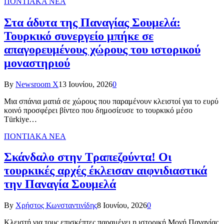
ΠΟΝΤΙΑΚΑ ΝΕΑ
Στα άδυτα της Παναγίας Σουμελά:
Τουρκικό συνεργείο μπήκε σε
απαγορευμένους χώρους του ιστορικού
μοναστηριού
By
Newsroom X
13 Ιουνίου, 2026
0
Μια σπάνια ματιά σε χώρους που παραμένουν κλειστοί για το ευρύ
κοινό προσφέρει βίντεο που δημοσίευσε το τουρκικό μέσο
Türkiye…
ΠΟΝΤΙΑΚΑ ΝΕΑ
Σκάνδαλο στην Τραπεζούντα! Οι
τουρκικές αρχές έκλεισαν αιφνιδιαστικά
την Παναγία Σουμελά
By
Χρήστος Κωνσταντινίδης
8 Ιουνίου, 2026
0
Κλειστή για τους επισκέπτες παραμένει η ιστορική Μονή Παναγίας