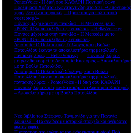
PontosVoice - H δική σου ΚΑΘΑΡΗ Ποντιακή φωνή
στο
Παρέμβαση Χρήστου Κωνσταντινίδη στο Star! «Ο ποντιακός
χορός δεν είναι τουρκικός – Πρόκειται για πολιτιστικό
σφετερισμό»
Πόντιος μέχρι και στην πινακίδα – Η Mercedes με το
«PONTIOS» που κλέβει τις εντυπώσεις - HellasVoice.gr
στο
Πόντιος μέχρι και στην πινακίδα – Η Mercedes με το
«PONTIOS» που κλέβει τις εντυπώσεις
Διποταμία: Ο Πολιτιστικός Σύλλογος και η Βούλα
Πατουλίδου έκαναν τα αποκαλυπτήρια της μεταλλικής
ποντιακής λύρας. - HellasVoice.gr
στο
Ποντιακή λύρα 3
μέτρων θα κοσμεί τη Διποταμία Καστοριάς – Αποκαλυπτήρια
με τη Βούλα Πατουλίδου
Διποταμία: Ο Πολιτιστικό Σύλλογος και η Βούλα
Πατουλίδου έκαναν τα αποκαλυπτήρια της μεταλλικής
ποντιακής λύρας. - PontosVoice - H δική σου ΚΑΘΑΡΗ
στο
Ποντιακή λύρα 3 μέτρων θα κοσμεί τη Διποταμία Καστοριάς
– Αποκαλυπτήρια με τη Βούλα Πατουλίδου
Πρόσφατα άρθρα
Νέο βιβλίο του Στέφανου Τανιμανίδη για την Παναγία
Σουμελά – 416 σελίδες με ιστορικά στοιχεία και ανέκδοτες
φωτογραφίες
Η απάντηση στο ερώτημα του ενός εκατομμυρίου! Πού