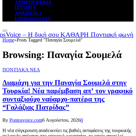
ΑΡΘΡΟΓΡΑΦΙΑ
ΙΣΤΟΡΙΑ
ΑΘΛΗΤΙΚΑ
ΕΠΙΚΟΙΝΩΝΙΑ
Home
»
Posts Tagged "Παναγία Σουμελά"
Browsing:
Παναγία Σουμελά
ΠΟΝΤΙΑΚΑ ΝΕΑ
Διαμάχη για την Παναγία Σουμελά στην
Τουρκία! Νέα παρέμβαση απ’ τον γραφικό
συνταξιούχο ναύαρχο-πατέρα της
“Γαλάζιας Πατρίδας”
By
Pontosvoice.com
6 Αυγούστου, 2026
0
Η νέα σύγκρουση αναδεικνύει τις βαθιές αντιφάσεις της τουρκικής
πολιτικής απέναντι στo ιστορικό μοναστήρι, το οποίο αποτελεί