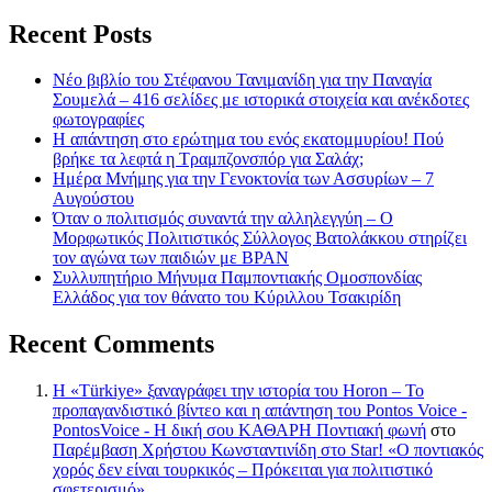
Recent Posts
Νέο βιβλίο του Στέφανου Τανιμανίδη για την Παναγία
Σουμελά – 416 σελίδες με ιστορικά στοιχεία και ανέκδοτες
φωτογραφίες
Η απάντηση στο ερώτημα του ενός εκατομμυρίου! Πού
βρήκε τα λεφτά η Τραμπζονσπόρ για Σαλάχ;
Ημέρα Μνήμης για την Γενοκτονία των Ασσυρίων – 7
Αυγούστου
Όταν ο πολιτισμός συναντά την αλληλεγγύη – Ο
Μορφωτικός Πολιτιστικός Σύλλογος Βατολάκκου στηρίζει
τον αγώνα των παιδιών με BPAN
Συλλυπητήριο Μήνυμα Παμποντιακής Ομοσπονδίας
Ελλάδος για τον θάνατο του Κύριλλου Τσακιρίδη
Recent Comments
Η «Türkiye» ξαναγράφει την ιστορία του Horon – Το
προπαγανδιστικό βίντεο και η απάντηση του Pontos Voice -
PontosVoice - H δική σου ΚΑΘΑΡΗ Ποντιακή φωνή
στο
Παρέμβαση Χρήστου Κωνσταντινίδη στο Star! «Ο ποντιακός
χορός δεν είναι τουρκικός – Πρόκειται για πολιτιστικό
σφετερισμό»