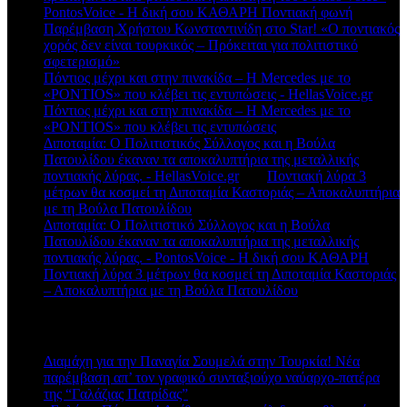
PontosVoice - H δική σου ΚΑΘΑΡΗ Ποντιακή φωνή
στο
Παρέμβαση Χρήστου Κωνσταντινίδη στο Star! «Ο ποντιακός
χορός δεν είναι τουρκικός – Πρόκειται για πολιτιστικό
σφετερισμό»
Πόντιος μέχρι και στην πινακίδα – Η Mercedes με το
«PONTIOS» που κλέβει τις εντυπώσεις - HellasVoice.gr
στο
Πόντιος μέχρι και στην πινακίδα – Η Mercedes με το
«PONTIOS» που κλέβει τις εντυπώσεις
Διποταμία: Ο Πολιτιστικός Σύλλογος και η Βούλα
Πατουλίδου έκαναν τα αποκαλυπτήρια της μεταλλικής
ποντιακής λύρας. - HellasVoice.gr
στο
Ποντιακή λύρα 3
μέτρων θα κοσμεί τη Διποταμία Καστοριάς – Αποκαλυπτήρια
με τη Βούλα Πατουλίδου
Διποταμία: Ο Πολιτιστικό Σύλλογος και η Βούλα
Πατουλίδου έκαναν τα αποκαλυπτήρια της μεταλλικής
ποντιακής λύρας. - PontosVoice - H δική σου ΚΑΘΑΡΗ
στο
Ποντιακή λύρα 3 μέτρων θα κοσμεί τη Διποταμία Καστοριάς
– Αποκαλυπτήρια με τη Βούλα Πατουλίδου
Πρόσφατα άρθρα
Διαμάχη για την Παναγία Σουμελά στην Τουρκία! Νέα
παρέμβαση απ’ τον γραφικό συνταξιούχο ναύαρχο-πατέρα
της “Γαλάζιας Πατρίδας”