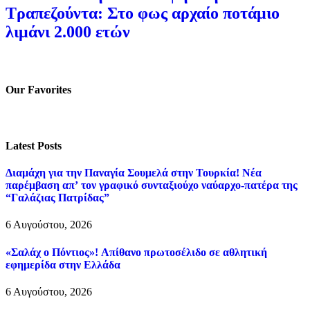
Τραπεζούντα: Στο φως αρχαίο ποτάμιο
λιμάνι 2.000 ετών
Our Favorites
Latest Posts
Διαμάχη για την Παναγία Σουμελά στην Τουρκία! Νέα
παρέμβαση απ’ τον γραφικό συνταξιούχο ναύαρχο-πατέρα της
“Γαλάζιας Πατρίδας”
6 Αυγούστου, 2026
«Σαλάχ ο Πόντιος»! Απίθανο πρωτοσέλιδο σε αθλητική
εφημερίδα στην Ελλάδα
6 Αυγούστου, 2026