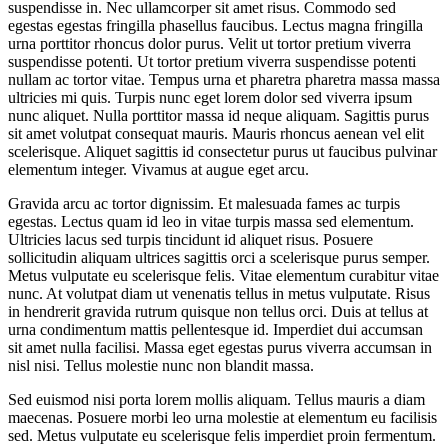
suspendisse in. Nec ullamcorper sit amet risus. Commodo sed
egestas egestas fringilla phasellus faucibus. Lectus magna fringilla
urna porttitor rhoncus dolor purus. Velit ut tortor pretium viverra
suspendisse potenti. Ut tortor pretium viverra suspendisse potenti
nullam ac tortor vitae. Tempus urna et pharetra pharetra massa massa
ultricies mi quis. Turpis nunc eget lorem dolor sed viverra ipsum
nunc aliquet. Nulla porttitor massa id neque aliquam. Sagittis purus
sit amet volutpat consequat mauris. Mauris rhoncus aenean vel elit
scelerisque. Aliquet sagittis id consectetur purus ut faucibus pulvinar
elementum integer. Vivamus at augue eget arcu.
Gravida arcu ac tortor dignissim. Et malesuada fames ac turpis
egestas. Lectus quam id leo in vitae turpis massa sed elementum.
Ultricies lacus sed turpis tincidunt id aliquet risus. Posuere
sollicitudin aliquam ultrices sagittis orci a scelerisque purus semper.
Metus vulputate eu scelerisque felis. Vitae elementum curabitur vitae
nunc. At volutpat diam ut venenatis tellus in metus vulputate. Risus
in hendrerit gravida rutrum quisque non tellus orci. Duis at tellus at
urna condimentum mattis pellentesque id. Imperdiet dui accumsan
sit amet nulla facilisi. Massa eget egestas purus viverra accumsan in
nisl nisi. Tellus molestie nunc non blandit massa.
Sed euismod nisi porta lorem mollis aliquam. Tellus mauris a diam
maecenas. Posuere morbi leo urna molestie at elementum eu facilisis
sed. Metus vulputate eu scelerisque felis imperdiet proin fermentum.