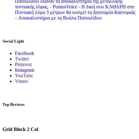
Πατουλίδου έκαναν τα αποκαλυπτήρια της μεταλλικής
ποντιακής λύρας. - PontosVoice - H δική σου ΚΑΘΑΡΗ
στο
Ποντιακή λύρα 3 μέτρων θα κοσμεί τη Διποταμία Καστοριάς
– Αποκαλυπτήρια με τη Βούλα Πατουλίδου
Social Light
Facebook
Twitter
Pinterest
Instagram
YouTube
Vimeo
Top Reviews
Grid Block 2 Col