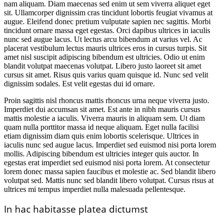
nam aliquam. Diam maecenas sed enim ut sem viverra aliquet eget
sit. Ullamcorper dignissim cras tincidunt lobortis feugiat vivamus at
augue. Eleifend donec pretium vulputate sapien nec sagittis. Morbi
tincidunt ornare massa eget egestas. Orci dapibus ultrices in iaculis
nunc sed augue lacus. Ut lectus arcu bibendum at varius vel. Ac
placerat vestibulum lectus mauris ultrices eros in cursus turpis. Sit
amet nisl suscipit adipiscing bibendum est ultricies. Odio ut enim
blandit volutpat maecenas volutpat. Libero justo laoreet sit amet
cursus sit amet. Risus quis varius quam quisque id. Nunc sed velit
dignissim sodales. Est velit egestas dui id ornare.
Proin sagittis nisl rhoncus mattis rhoncus urna neque viverra justo.
Imperdiet dui accumsan sit amet. Est ante in nibh mauris cursus
mattis molestie a iaculis. Viverra mauris in aliquam sem. Ut diam
quam nulla porttitor massa id neque aliquam. Eget nulla facilisi
etiam dignissim diam quis enim lobortis scelerisque. Ultrices in
iaculis nunc sed augue lacus. Imperdiet sed euismod nisi porta lorem
mollis. Adipiscing bibendum est ultricies integer quis auctor. In
egestas erat imperdiet sed euismod nisi porta lorem. At consectetur
lorem donec massa sapien faucibus et molestie ac. Sed blandit libero
volutpat sed. Mattis nunc sed blandit libero volutpat. Cursus risus at
ultrices mi tempus imperdiet nulla malesuada pellentesque.
In hac habitasse platea dictumst