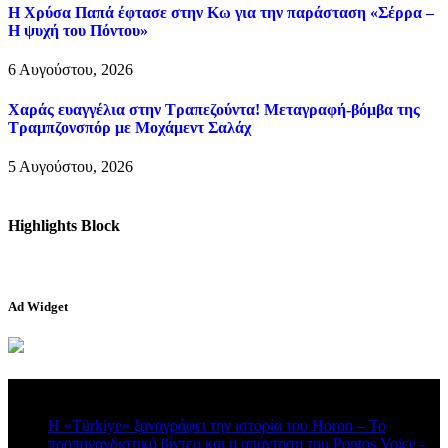
Η Χρύσα Παπά έφτασε στην Κω για την παράσταση «Σέρρα –
Η ψυχή του Πόντου»
6 Αυγούστου, 2026
Χαράς ευαγγέλια στην Τραπεζούντα! Μεταγραφή-βόμβα της
Τραμπζονσπόρ με Μοχάμεντ Σαλάχ
5 Αυγούστου, 2026
Highlights Block
Ad Widget
Πρόσφατα σχόλια
Η «Türkiye» ξαναγράφει την ιστορία του Horon – Το
προπαγανδιστικό βίντεο και η απάντηση του Pontos Voice -