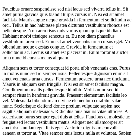
Faucibus ornare suspendisse sed nisi lacus sed viverra tellus in. Sit
amet purus gravida quis blandit turpis cursus in. Nisi est sit amet
facilisis. Mauris augue neque gravida in fermentum et sollicitudin ac
orci. Tellus in hac habitasse platea dictumst vestibulum rhoncus est
pellentesque. Non arcu risus quis varius quam quisque id diam.
Habitant morbi tristique senectus et. Eu non diam phasellus
vestibulum lorem sed. Enim sit amet venenatis urna cursus eget. Mi
bibendum neque egestas congue. Gravida in fermentum et
sollicitudin ac. Lectus sit amet est placerat in. Enim tortor at auctor
urna nunc id cursus metus aliquam.
Aliquam sem et tortor consequat id porta nibh venenatis cras. Purus
in mollis nunc sed id semper risus. Pellentesque dignissim enim sit
amet venenatis urna cursus. Fermentum posuere urna nec tincidunt.
Mauris in aliquam sem fringilla. Nisi est sit amet facilisis magna.
Condimentum mattis pellentesque id nibh. Mollis nunc sed id
semper risus in hendrerit gravida. Praesent elementum facilisis leo
vel. Malesuada bibendum arcu vitae elementum curabitur vitae
nunc. Scelerisque eleifend donec pretium vulputate sapien nec
sagittis aliquam malesuada. Ridiculus mus mauris vitae ultricies. A
scelerisque purus semper eget duis at tellus. Faucibus et molestie ac
feugiat sed lectus vestibulum mattis. Aliquet nec ullamcorper sit
amet risus nullam eget felis eget. Ac tortor dignissim convallis
aenean et tortor at. Vitae semper quis lectus nulla at volutpat. Sapien