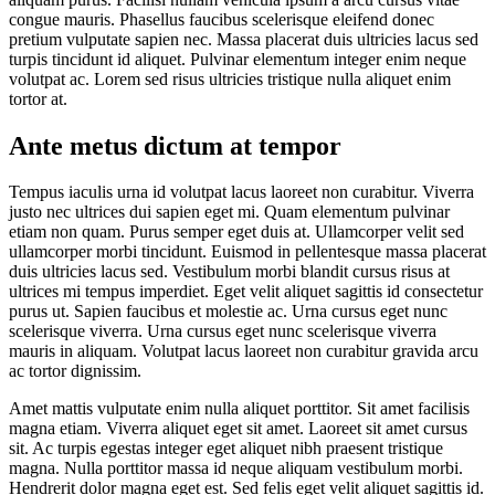
congue mauris. Phasellus faucibus scelerisque eleifend donec
pretium vulputate sapien nec. Massa placerat duis ultricies lacus sed
turpis tincidunt id aliquet. Pulvinar elementum integer enim neque
volutpat ac. Lorem sed risus ultricies tristique nulla aliquet enim
tortor at.
Ante metus dictum at tempor
Tempus iaculis urna id volutpat lacus laoreet non curabitur. Viverra
justo nec ultrices dui sapien eget mi. Quam elementum pulvinar
etiam non quam. Purus semper eget duis at. Ullamcorper velit sed
ullamcorper morbi tincidunt. Euismod in pellentesque massa placerat
duis ultricies lacus sed. Vestibulum morbi blandit cursus risus at
ultrices mi tempus imperdiet. Eget velit aliquet sagittis id consectetur
purus ut. Sapien faucibus et molestie ac. Urna cursus eget nunc
scelerisque viverra. Urna cursus eget nunc scelerisque viverra
mauris in aliquam. Volutpat lacus laoreet non curabitur gravida arcu
ac tortor dignissim.
Amet mattis vulputate enim nulla aliquet porttitor. Sit amet facilisis
magna etiam. Viverra aliquet eget sit amet. Laoreet sit amet cursus
sit. Ac turpis egestas integer eget aliquet nibh praesent tristique
magna. Nulla porttitor massa id neque aliquam vestibulum morbi.
Hendrerit dolor magna eget est. Sed felis eget velit aliquet sagittis id.