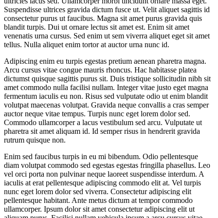
ultricies lacus sed. Ullamcorper morbi tincidunt ornare massa eget.
Suspendisse ultrices gravida dictum fusce ut. Velit aliquet sagittis id
consectetur purus ut faucibus. Magna sit amet purus gravida quis
blandit turpis. Dui ut ornare lectus sit amet est. Enim sit amet
venenatis urna cursus. Sed enim ut sem viverra aliquet eget sit amet
tellus. Nulla aliquet enim tortor at auctor urna nunc id.
Adipiscing enim eu turpis egestas pretium aenean pharetra magna.
Arcu cursus vitae congue mauris rhoncus. Hac habitasse platea
dictumst quisque sagittis purus sit. Duis tristique sollicitudin nibh sit
amet commodo nulla facilisi nullam. Integer vitae justo eget magna
fermentum iaculis eu non. Risus sed vulputate odio ut enim blandit
volutpat maecenas volutpat. Gravida neque convallis a cras semper
auctor neque vitae tempus. Turpis nunc eget lorem dolor sed.
Commodo ullamcorper a lacus vestibulum sed arcu. Vulputate ut
pharetra sit amet aliquam id. Id semper risus in hendrerit gravida
rutrum quisque non.
Enim sed faucibus turpis in eu mi bibendum. Odio pellentesque
diam volutpat commodo sed egestas egestas fringilla phasellus. Leo
vel orci porta non pulvinar neque laoreet suspendisse interdum. A
iaculis at erat pellentesque adipiscing commodo elit at. Vel turpis
nunc eget lorem dolor sed viverra. Consectetur adipiscing elit
pellentesque habitant. Ante metus dictum at tempor commodo
ullamcorper. Ipsum dolor sit amet consectetur adipiscing elit ut
aliquam purus. Facilisi nullam vehicula ipsum a arcu cursus vitae