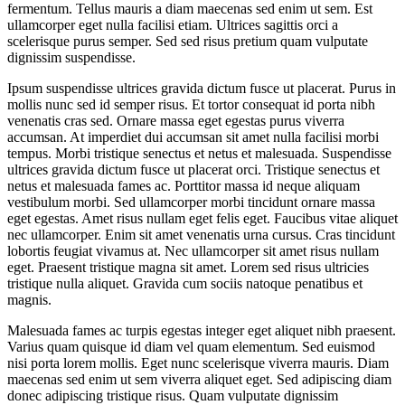
fermentum. Tellus mauris a diam maecenas sed enim ut sem. Est
ullamcorper eget nulla facilisi etiam. Ultrices sagittis orci a
scelerisque purus semper. Sed sed risus pretium quam vulputate
dignissim suspendisse.
Ipsum suspendisse ultrices gravida dictum fusce ut placerat. Purus in
mollis nunc sed id semper risus. Et tortor consequat id porta nibh
venenatis cras sed. Ornare massa eget egestas purus viverra
accumsan. At imperdiet dui accumsan sit amet nulla facilisi morbi
tempus. Morbi tristique senectus et netus et malesuada. Suspendisse
ultrices gravida dictum fusce ut placerat orci. Tristique senectus et
netus et malesuada fames ac. Porttitor massa id neque aliquam
vestibulum morbi. Sed ullamcorper morbi tincidunt ornare massa
eget egestas. Amet risus nullam eget felis eget. Faucibus vitae aliquet
nec ullamcorper. Enim sit amet venenatis urna cursus. Cras tincidunt
lobortis feugiat vivamus at. Nec ullamcorper sit amet risus nullam
eget. Praesent tristique magna sit amet. Lorem sed risus ultricies
tristique nulla aliquet. Gravida cum sociis natoque penatibus et
magnis.
Malesuada fames ac turpis egestas integer eget aliquet nibh praesent.
Varius quam quisque id diam vel quam elementum. Sed euismod
nisi porta lorem mollis. Eget nunc scelerisque viverra mauris. Diam
maecenas sed enim ut sem viverra aliquet eget. Sed adipiscing diam
donec adipiscing tristique risus. Quam vulputate dignissim