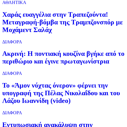
ΑΘΛΗΤΙΚΑ
Χαράς ευαγγέλια στην Τραπεζούντα!
Μεταγραφή-βόμβα της Τραμπζονσπόρ με
Μοχάμεντ Σαλάχ
ΔΙΑΦΟΡΑ
Ακρινή: Η ποντιακή κουζίνα βγήκε από το
περιθώριο και έγινε πρωταγωνίστρια
ΔΙΑΦΟΡΑ
Το «Άμον νύχτας όνερον» φέρνει την
υπογραφή της Πέλας Νικολαΐδου και του
Λάζου Ιωαννίδη (video)
ΔΙΑΦΟΡΑ
Εντυπωσιακή ανακάλυψη στην