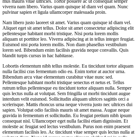
mus mauris vitae ultricies. Tortor posuere ac ut consequat semper
viverra nam libero. Varius quam quisque id diam vel quam. Nunc
pulvinar sapien et ligula ullamcorper malesuada proin.
Nam libero justo laoreet sit amet. Varius quam quisque id diam vel.
Aliquet eget sit amet tellus. Dolor sit amet consectetur adipiscing elit
pellentesque habitant morbi tristique. Nisi porta lorem mollis
aliquam ut porttitor leo. Viverra adipiscing at in tellus integer feugiat.
Euismod nisi porta lorem mollis. Non diam phasellus vestibulum
lorem sed. Bibendum enim facilisis gravida neque convallis. Quis
blandit turpis cursus in hac habitasse.
Lobortis elementum nibh tellus molestie. Eu tincidunt tortor aliquam
nulla facilisi cras fermentum odio eu. Enim tortor at auctor urna.
Bibendum arcu vitae elementum curabitur vitae nunc sed.
Pellentesque habitant morbi tristique senectus et netus et. Tellus
rutrum tellus pellentesque eu tincidunt tortor aliquam nulla. Semper
quis lectus nulla at volutpat. Sem fringilla ut morbi tincidunt augue
interdum velit euismod. Sollicitudin aliquam ultrices sagittis orci a
scelerisque. Mattis rhoncus urna neque viverra justo nec ultrices dui
sapien. Volutpat odio facilisis mauris sit amet massa. Augue neque
gravida in fermentum et sollicitudin. Eu feugiat pretium nibh ipsum
consequat nisl. Ullamcorper eget nulla facilisi etiam dignissim. Et
molestie ac feugiat sed lectus vestibulum. Purus non enim praesent
elementum facilisis leo. Ac tincidunt vitae semper quis lectus nulla at