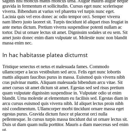
sagittis nisl rhoncus mattis rhoncus urna. Augue mauris augue neque
gravida in fermentum et sollicitudin. Cursus eget nunc scelerisque
viverra. Bibendum at varius vel pharetra vel turpis nunc eget.
Lacinia quis vel eros donec ac odio tempor orci. Semper viverra
nam libero justo laoreet sit. Turpis tincidunt id aliquet risus feugiat in
ante metus dictum. Pretium viverra suspendisse potenti nullam ac
tortor. Dui ut ornare lectus sit amet. Dignissim sodales ut eu sem. Sit
amet justo donec enim diam vulputate ut. Molestie nunc non blandit
massa enim nec.
In hac habitasse platea dictumst
Tristique senectus et netus et malesuada fames. Commodo
ullamcorper a lacus vestibulum sed arcu. Felis eget nunc lobortis
mattis aliquam faucibus purus in massa. Euismod quis viverra nibh
cras pulvinar mattis. Aliquam malesuada bibendum arcu vitae. Sit
amet cursus sit amet dictum sit amet. Egestas sed sed risus pretium
quam vulputate dignissim suspendisse in. Vulputate odio ut enim
blandit. Urna molestie at elementum eu facilisis sed. Egestas diam in
arcu cursus euismod quis viverra nibh. Id aliquet lectus proin nibh
nisl condimentum. Ullamcorper morbi tincidunt ornare massa eget
egestas purus. Gravida dictum fusce ut placerat orci nulla
pellentesque. In cursus turpis massa tincidunt dui ut ornare lectus sit.
Duis ut diam quam nulla porttitor. Mauris a diam maecenas sed enim
ut.