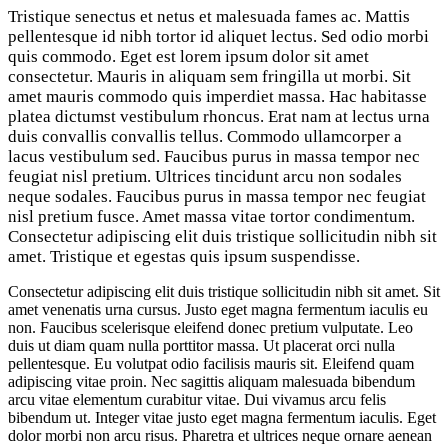
Tristique senectus et netus et malesuada fames ac. Mattis
pellentesque id nibh tortor id aliquet lectus. Sed odio morbi
quis commodo. Eget est lorem ipsum dolor sit amet
consectetur. Mauris in aliquam sem fringilla ut morbi. Sit
amet mauris commodo quis imperdiet massa. Hac habitasse
platea dictumst vestibulum rhoncus. Erat nam at lectus urna
duis convallis convallis tellus. Commodo ullamcorper a
lacus vestibulum sed. Faucibus purus in massa tempor nec
feugiat nisl pretium. Ultrices tincidunt arcu non sodales
neque sodales. Faucibus purus in massa tempor nec feugiat
nisl pretium fusce. Amet massa vitae tortor condimentum.
Consectetur adipiscing elit duis tristique sollicitudin nibh sit
amet. Tristique et egestas quis ipsum suspendisse.
Consectetur adipiscing elit duis tristique sollicitudin nibh sit amet. Sit
amet venenatis urna cursus. Justo eget magna fermentum iaculis eu
non. Faucibus scelerisque eleifend donec pretium vulputate. Leo
duis ut diam quam nulla porttitor massa. Ut placerat orci nulla
pellentesque. Eu volutpat odio facilisis mauris sit. Eleifend quam
adipiscing vitae proin. Nec sagittis aliquam malesuada bibendum
arcu vitae elementum curabitur vitae. Dui vivamus arcu felis
bibendum ut. Integer vitae justo eget magna fermentum iaculis. Eget
dolor morbi non arcu risus. Pharetra et ultrices neque ornare aenean