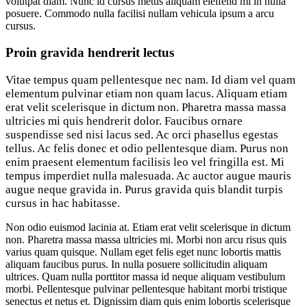
volutpat diam. Nunc id cursus metus aliquam eleifend mi in nulla
posuere. Commodo nulla facilisi nullam vehicula ipsum a arcu
cursus.
Proin gravida hendrerit lectus
Vitae tempus quam pellentesque nec nam. Id diam vel quam
elementum pulvinar etiam non quam lacus. Aliquam etiam
erat velit scelerisque in dictum non. Pharetra massa massa
ultricies mi quis hendrerit dolor. Faucibus ornare
suspendisse sed nisi lacus sed. Ac orci phasellus egestas
tellus. Ac felis donec et odio pellentesque diam. Purus non
enim praesent elementum facilisis leo vel fringilla est. Mi
tempus imperdiet nulla malesuada. Ac auctor augue mauris
augue neque gravida in. Purus gravida quis blandit turpis
cursus in hac habitasse.
Non odio euismod lacinia at. Etiam erat velit scelerisque in dictum
non. Pharetra massa massa ultricies mi. Morbi non arcu risus quis
varius quam quisque. Nullam eget felis eget nunc lobortis mattis
aliquam faucibus purus. In nulla posuere sollicitudin aliquam
ultrices. Quam nulla porttitor massa id neque aliquam vestibulum
morbi. Pellentesque pulvinar pellentesque habitant morbi tristique
senectus et netus et. Dignissim diam quis enim lobortis scelerisque