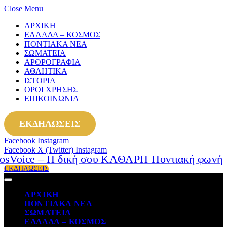
Close Menu
ΑΡΧΙΚΗ
ΕΛΛΑΔΑ – ΚΟΣΜΟΣ
ΠΟΝΤΙΑΚΑ ΝΕΑ
ΣΩΜΑΤΕΙΑ
ΑΡΘΡΟΓΡΑΦΙΑ
ΑΘΛΗΤΙΚΑ
ΙΣΤΟΡΙΑ
ΟΡΟΙ ΧΡΗΣΗΣ
ΕΠΙΚΟΙΝΩΝΙΑ
ΕΚΔΗΛΩΣΕΙΣ
Facebook
Instagram
Facebook
X (Twitter)
Instagram
ΕΚΔΗΛΩΣΕΙΣ
ΑΡΧΙΚΗ
ΠΟΝΤΙΑΚΑ ΝΕΑ
ΣΩΜΑΤΕΙΑ
ΕΛΛΑΔΑ – ΚΟΣΜΟΣ