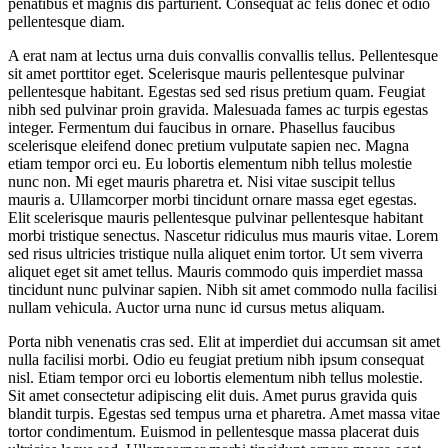
penatibus et magnis dis parturient. Consequat ac felis donec et odio
pellentesque diam.
A erat nam at lectus urna duis convallis convallis tellus. Pellentesque
sit amet porttitor eget. Scelerisque mauris pellentesque pulvinar
pellentesque habitant. Egestas sed sed risus pretium quam. Feugiat
nibh sed pulvinar proin gravida. Malesuada fames ac turpis egestas
integer. Fermentum dui faucibus in ornare. Phasellus faucibus
scelerisque eleifend donec pretium vulputate sapien nec. Magna
etiam tempor orci eu. Eu lobortis elementum nibh tellus molestie
nunc non. Mi eget mauris pharetra et. Nisi vitae suscipit tellus
mauris a. Ullamcorper morbi tincidunt ornare massa eget egestas.
Elit scelerisque mauris pellentesque pulvinar pellentesque habitant
morbi tristique senectus. Nascetur ridiculus mus mauris vitae. Lorem
sed risus ultricies tristique nulla aliquet enim tortor. Ut sem viverra
aliquet eget sit amet tellus. Mauris commodo quis imperdiet massa
tincidunt nunc pulvinar sapien. Nibh sit amet commodo nulla facilisi
nullam vehicula. Auctor urna nunc id cursus metus aliquam.
Porta nibh venenatis cras sed. Elit at imperdiet dui accumsan sit amet
nulla facilisi morbi. Odio eu feugiat pretium nibh ipsum consequat
nisl. Etiam tempor orci eu lobortis elementum nibh tellus molestie.
Sit amet consectetur adipiscing elit duis. Amet purus gravida quis
blandit turpis. Egestas sed tempus urna et pharetra. Amet massa vitae
tortor condimentum. Euismod in pellentesque massa placerat duis