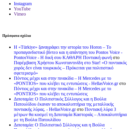
Instagram
YouTube
Vimeo
Πρόσφατα σχόλια
Η «Türkiye» ξαναγράφει την ιστορία του Horon – Το
προπαγανδιστικό βίντεο και η απάντηση του Pontos Voice -
PontosVoice - H δική σου ΚΑΘΑΡΗ Ποντιακή φωνή
στο
Παρέμβαση Χρήστου Κωνσταντινίδη στο Star! «Ο ποντιακός
χορός δεν είναι τουρκικός – Πρόκειται για πολιτιστικό
σφετερισμό»
Πόντιος μέχρι και στην πινακίδα – Η Mercedes με το
«PONTIOS» που κλέβει τις εντυπώσεις - HellasVoice.gr
στο
Πόντιος μέχρι και στην πινακίδα – Η Mercedes με το
«PONTIOS» που κλέβει τις εντυπώσεις
Διποταμία: Ο Πολιτιστικός Σύλλογος και η Βούλα
Πατουλίδου έκαναν τα αποκαλυπτήρια της μεταλλικής
ποντιακής λύρας. - HellasVoice.gr
στο
Ποντιακή λύρα 3
μέτρων θα κοσμεί τη Διποταμία Καστοριάς – Αποκαλυπτήρια
με τη Βούλα Πατουλίδου
Διποταμία: Ο Πολιτιστικό Σύλλογος και η Βούλα