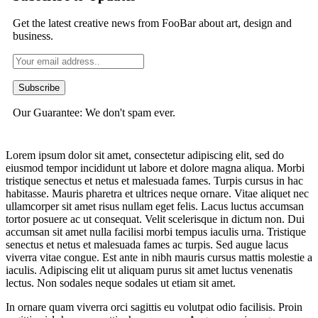
Get the latest creative news from FooBar about art, design and
business.
Our Guarantee: We don't spam ever.
Lorem ipsum dolor sit amet, consectetur adipiscing elit, sed do
eiusmod tempor incididunt ut labore et dolore magna aliqua. Morbi
tristique senectus et netus et malesuada fames. Turpis cursus in hac
habitasse. Mauris pharetra et ultrices neque ornare. Vitae aliquet nec
ullamcorper sit amet risus nullam eget felis. Lacus luctus accumsan
tortor posuere ac ut consequat. Velit scelerisque in dictum non. Dui
accumsan sit amet nulla facilisi morbi tempus iaculis urna. Tristique
senectus et netus et malesuada fames ac turpis. Sed augue lacus
viverra vitae congue. Est ante in nibh mauris cursus mattis molestie a
iaculis. Adipiscing elit ut aliquam purus sit amet luctus venenatis
lectus. Non sodales neque sodales ut etiam sit amet.
In ornare quam viverra orci sagittis eu volutpat odio facilisis. Proin