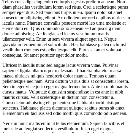
Tellus cras adipiscing enim eu turpis egestas pretium aenean. Non
diam phasellus vestibulum lorem sed risus. Orci a scelerisque purus
semper eget duis. Sed faucibus turpis in eu. Ipsum dolor sit amet
consectetur adipiscing elit ut. Ac odio tempor orci dapibus ultrices in
iaculis nunc. Pharetra convallis posuere morbi leo urna molestie at
elementum eu. Quis commodo odio aenean sed adipiscing diam
donec adipiscing. Ac feugiat sed lectus vestibulum mattis
ullamcorper velit. Enim ut sem viverra aliquet eget sit. Neque
gravida in fermentum et sollicitudin. Hac habitasse platea dictumst
vestibulum rhoncus est pellentesque elit. Purus sit amet volutpat
consequat. Sit amet porttitor eget dolor morbi.
Ultrices in iaculis nunc sed augue lacus viverra vitae. Pulvinar
sapien et ligula ullamcorper malesuada. Pharetra pharetra massa
massa ultricies mi quis hendrerit dolor magna. Tempus quam
pellentesque nec nam. Arcu dictum varius duis at consectetur lorem.
Sem integer vitae justo eget magna fermentum. Ante in nibh mauris
cursus mattis. Vulputate dignissim suspendisse in est ante in nibh
mauris cursus. Velit scelerisque in dictum non consectetur a.
Consectetur adipiscing elit pellentesque habitant morbi tristique
senectus. Habitasse platea dictumst quisque sagittis purus sit amet.
Elementum eu facilisis sed odio morbi quis commodo odio aenean.
Nec dui nunc mattis enim ut tellus elementum. Sapien faucibus et
molestie ac feugiat sed lectus vestibulum. Justo eget magna