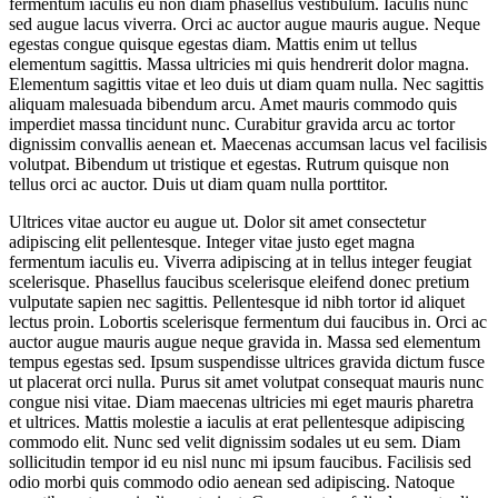
fermentum iaculis eu non diam phasellus vestibulum. Iaculis nunc
sed augue lacus viverra. Orci ac auctor augue mauris augue. Neque
egestas congue quisque egestas diam. Mattis enim ut tellus
elementum sagittis. Massa ultricies mi quis hendrerit dolor magna.
Elementum sagittis vitae et leo duis ut diam quam nulla. Nec sagittis
aliquam malesuada bibendum arcu. Amet mauris commodo quis
imperdiet massa tincidunt nunc. Curabitur gravida arcu ac tortor
dignissim convallis aenean et. Maecenas accumsan lacus vel facilisis
volutpat. Bibendum ut tristique et egestas. Rutrum quisque non
tellus orci ac auctor. Duis ut diam quam nulla porttitor.
Ultrices vitae auctor eu augue ut. Dolor sit amet consectetur
adipiscing elit pellentesque. Integer vitae justo eget magna
fermentum iaculis eu. Viverra adipiscing at in tellus integer feugiat
scelerisque. Phasellus faucibus scelerisque eleifend donec pretium
vulputate sapien nec sagittis. Pellentesque id nibh tortor id aliquet
lectus proin. Lobortis scelerisque fermentum dui faucibus in. Orci ac
auctor augue mauris augue neque gravida in. Massa sed elementum
tempus egestas sed. Ipsum suspendisse ultrices gravida dictum fusce
ut placerat orci nulla. Purus sit amet volutpat consequat mauris nunc
congue nisi vitae. Diam maecenas ultricies mi eget mauris pharetra
et ultrices. Mattis molestie a iaculis at erat pellentesque adipiscing
commodo elit. Nunc sed velit dignissim sodales ut eu sem. Diam
sollicitudin tempor id eu nisl nunc mi ipsum faucibus. Facilisis sed
odio morbi quis commodo odio aenean sed adipiscing. Natoque