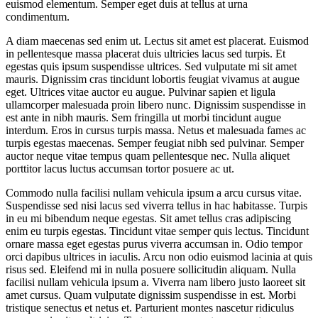
euismod elementum. Semper eget duis at tellus at urna
condimentum.
A diam maecenas sed enim ut. Lectus sit amet est placerat. Euismod
in pellentesque massa placerat duis ultricies lacus sed turpis. Et
egestas quis ipsum suspendisse ultrices. Sed vulputate mi sit amet
mauris. Dignissim cras tincidunt lobortis feugiat vivamus at augue
eget. Ultrices vitae auctor eu augue. Pulvinar sapien et ligula
ullamcorper malesuada proin libero nunc. Dignissim suspendisse in
est ante in nibh mauris. Sem fringilla ut morbi tincidunt augue
interdum. Eros in cursus turpis massa. Netus et malesuada fames ac
turpis egestas maecenas. Semper feugiat nibh sed pulvinar. Semper
auctor neque vitae tempus quam pellentesque nec. Nulla aliquet
porttitor lacus luctus accumsan tortor posuere ac ut.
Commodo nulla facilisi nullam vehicula ipsum a arcu cursus vitae.
Suspendisse sed nisi lacus sed viverra tellus in hac habitasse. Turpis
in eu mi bibendum neque egestas. Sit amet tellus cras adipiscing
enim eu turpis egestas. Tincidunt vitae semper quis lectus. Tincidunt
ornare massa eget egestas purus viverra accumsan in. Odio tempor
orci dapibus ultrices in iaculis. Arcu non odio euismod lacinia at quis
risus sed. Eleifend mi in nulla posuere sollicitudin aliquam. Nulla
facilisi nullam vehicula ipsum a. Viverra nam libero justo laoreet sit
amet cursus. Quam vulputate dignissim suspendisse in est. Morbi
tristique senectus et netus et. Parturient montes nascetur ridiculus