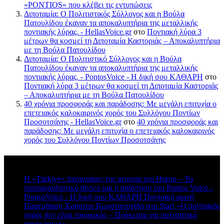
«PONTIOS» που κλέβει τις εντυπώσεις
Διποταμία: Ο Πολιτιστικός Σύλλογος και η Βούλα
Πατουλίδου έκαναν τα αποκαλυπτήρια της μεταλλικής
ποντιακής λύρας. - HellasVoice.gr
στο
Ποντιακή λύρα 3
μέτρων θα κοσμεί τη Διποταμία Καστοριάς – Αποκαλυπτήρια
με τη Βούλα Πατουλίδου
Διποταμία: Ο Πολιτιστικό Σύλλογος και η Βούλα
Πατουλίδου έκαναν τα αποκαλυπτήρια της μεταλλικής
ποντιακής λύρας. - PontosVoice - H δική σου ΚΑΘΑΡΗ
στο
Ποντιακή λύρα 3 μέτρων θα κοσμεί τη Διποταμία Καστοριάς
– Αποκαλυπτήρια με τη Βούλα Πατουλίδου
40 χρόνια προσφοράς και παράδοσης: Με μεγάλη επιτυχία ο
επετειακός καλοκαιρινός χορός του Συλλόγου Ποντίων
Προσοτσάνης - HellasVoice.gr
στο
40 χρόνια προσφοράς και
παράδοσης: Με μεγάλη επιτυχία ο επετειακός καλοκαιρινός
χορός του Συλλόγου Ποντίων Προσοτσάνης
Πρόσφατα σχόλια
Η «Türkiye» ξαναγράφει την ιστορία του Horon – Το
προπαγανδιστικό βίντεο και η απάντηση του Pontos Voice -
PontosVoice - H δική σου ΚΑΘΑΡΗ Ποντιακή φωνή
στο
Παρέμβαση Χρήστου Κωνσταντινίδη στο Star! «Ο ποντιακός
χορός δεν είναι τουρκικός – Πρόκειται για πολιτιστικό
σφετερισμό»