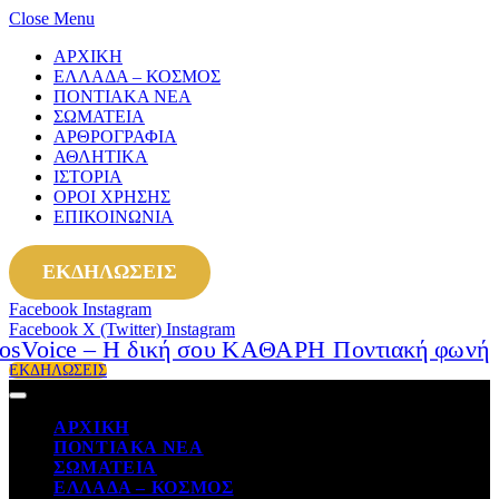
Close Menu
ΑΡΧΙΚΗ
ΕΛΛΑΔΑ – ΚΟΣΜΟΣ
ΠΟΝΤΙΑΚΑ ΝΕΑ
ΣΩΜΑΤΕΙΑ
ΑΡΘΡΟΓΡΑΦΙΑ
ΑΘΛΗΤΙΚΑ
ΙΣΤΟΡΙΑ
ΟΡΟΙ ΧΡΗΣΗΣ
ΕΠΙΚΟΙΝΩΝΙΑ
ΕΚΔΗΛΩΣΕΙΣ
Facebook
Instagram
Facebook
X (Twitter)
Instagram
ΕΚΔΗΛΩΣΕΙΣ
ΑΡΧΙΚΗ
ΠΟΝΤΙΑΚΑ ΝΕΑ
ΣΩΜΑΤΕΙΑ
ΕΛΛΑΔΑ – ΚΟΣΜΟΣ