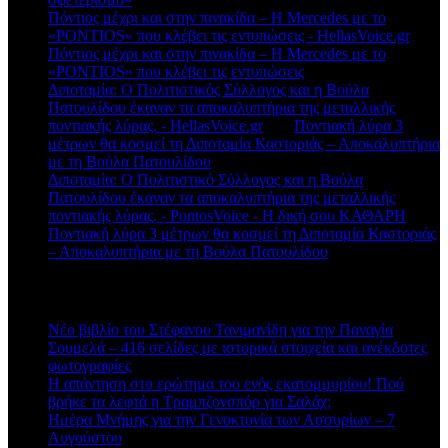
Πόντιος μέχρι και στην πινακίδα – Η Mercedes με το
«PONTIOS» που κλέβει τις εντυπώσεις - HellasVoice.gr
στο
Πόντιος μέχρι και στην πινακίδα – Η Mercedes με το
«PONTIOS» που κλέβει τις εντυπώσεις
Διποταμία: Ο Πολιτιστικός Σύλλογος και η Βούλα
Πατουλίδου έκαναν τα αποκαλυπτήρια της μεταλλικής
ποντιακής λύρας. - HellasVoice.gr
στο
Ποντιακή λύρα 3
μέτρων θα κοσμεί τη Διποταμία Καστοριάς – Αποκαλυπτήρια
με τη Βούλα Πατουλίδου
Διποταμία: Ο Πολιτιστικό Σύλλογος και η Βούλα
Πατουλίδου έκαναν τα αποκαλυπτήρια της μεταλλικής
ποντιακής λύρας. - PontosVoice - H δική σου ΚΑΘΑΡΗ
στο
Ποντιακή λύρα 3 μέτρων θα κοσμεί τη Διποταμία Καστοριάς
– Αποκαλυπτήρια με τη Βούλα Πατουλίδου
Πρόσφατα άρθρα
Νέο βιβλίο του Στέφανου Τανιμανίδη για την Παναγία
Σουμελά – 416 σελίδες με ιστορικά στοιχεία και ανέκδοτες
φωτογραφίες
Η απάντηση στο ερώτημα του ενός εκατομμυρίου! Πού
βρήκε τα λεφτά η Τραμπζονσπόρ για Σαλάχ;
Ημέρα Μνήμης για την Γενοκτονία των Ασσυρίων – 7
Αυγούστου