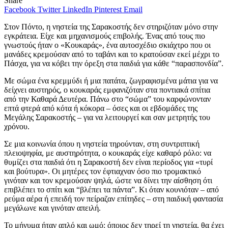
Share
Facebook
Twitter
LinkedIn
Pinterest
Email
Στον Πόντο, η νηστεία της Σαρακοστής δεν στηριζόταν μόνο στην
εγκράτεια. Είχε και μηχανισμούς επιβολής. Ένας από τους πιο
γνωστούς ήταν ο «Κουκαράς», ένα αυτοσχέδιο σκιάχτρο που οι
μανάδες κρεμούσαν από το ταβάνι και το κρατούσαν εκεί μέχρι το
Πάσχα, για να κόβει την όρεξη στα παιδιά για κάθε “παρασπονδία”.
Με σώμα ένα κρεμμύδι ή μια πατάτα, ζωγραφισμένα μάτια για να
δείχνει αυστηρός, ο κουκαράς εμφανιζόταν στα ποντιακά σπίτια
από την Καθαρά Δευτέρα. Πάνω στο “σώμα” του καρφώνονταν
επτά φτερά από κότα ή κόκορα – όσες και οι εβδομάδες της
Μεγάλης Σαρακοστής – για να λειτουργεί και σαν μετρητής του
χρόνου.
Σε μια κοινωνία όπου η νηστεία τηρούνταν, στη συντριπτική
πλειοψηφία, με αυστηρότητα, ο κουκαράς είχε καθαρό ρόλο: να
θυμίζει στα παιδιά ότι η Σαρακοστή δεν είναι περίοδος για «τυρί
και βούτυρα». Οι μητέρες τον έφτιαχναν όσο πιο τρομακτικό
γινόταν και τον κρεμούσαν ψηλά, ώστε να δίνει την αίσθηση ότι
επιβλέπει το σπίτι και “βλέπει τα πάντα”. Κι όταν κουνιόταν – από
ρεύμα αέρα ή επειδή τον πείραζαν επίτηδες – στη παιδική φαντασία
μεγάλωνε και γινόταν απειλή.
Το μήνυμα ήταν απλό και ωμό: όποιος δεν τηρεί τη νηστεία, θα έχει