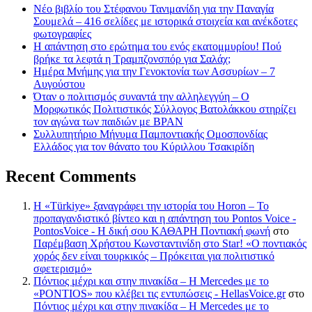
Νέο βιβλίο του Στέφανου Τανιμανίδη για την Παναγία
Σουμελά – 416 σελίδες με ιστορικά στοιχεία και ανέκδοτες
φωτογραφίες
Η απάντηση στο ερώτημα του ενός εκατομμυρίου! Πού
βρήκε τα λεφτά η Τραμπζονσπόρ για Σαλάχ;
Ημέρα Μνήμης για την Γενοκτονία των Ασσυρίων – 7
Αυγούστου
Όταν ο πολιτισμός συναντά την αλληλεγγύη – Ο
Μορφωτικός Πολιτιστικός Σύλλογος Βατολάκκου στηρίζει
τον αγώνα των παιδιών με BPAN
Συλλυπητήριο Μήνυμα Παμποντιακής Ομοσπονδίας
Ελλάδος για τον θάνατο του Κύριλλου Τσακιρίδη
Recent Comments
Η «Türkiye» ξαναγράφει την ιστορία του Horon – Το
προπαγανδιστικό βίντεο και η απάντηση του Pontos Voice -
PontosVoice - H δική σου ΚΑΘΑΡΗ Ποντιακή φωνή
στο
Παρέμβαση Χρήστου Κωνσταντινίδη στο Star! «Ο ποντιακός
χορός δεν είναι τουρκικός – Πρόκειται για πολιτιστικό
σφετερισμό»
Πόντιος μέχρι και στην πινακίδα – Η Mercedes με το
«PONTIOS» που κλέβει τις εντυπώσεις - HellasVoice.gr
στο
Πόντιος μέχρι και στην πινακίδα – Η Mercedes με το