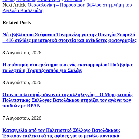
Next Article
Θεσσαλονίκη – Παρουσίαση βιβλίου στη μνήμη του
Αχιλλέα Βασιλειάδη
Related
Posts
Νέο βιβλίο του Στέφανου Τανιμανίδη για την Παναγία Σουμελά
– 416 σελίδες με ιστορικά στοιχεία και ανέκδοτες φωτογραφίες
8 Αυγούστου, 2026
Η απάντηση στο ερώτημα του ενός εκατομμυρίου! Πού βρήκε
τα λεφτά η Τραμπζονσπόρ για Σαλάχ;
8 Αυγούστου, 2026
Όταν ο πολιτισμός συναντά την αλληλεγγύη – Ο Μορφωτικός
Πολιτιστικός Σύλλογος Βατολάκκου στηρίζει τον αγώνα των
παιδιών με BPAN
7 Αυγούστου, 2026
Καταγγελία από τον Πολιτιστικό Σύλλογο Βατολάκκου:
Έσκισαν επιλεκτικά τις αφίσες για το μεγάλο ποντιακό