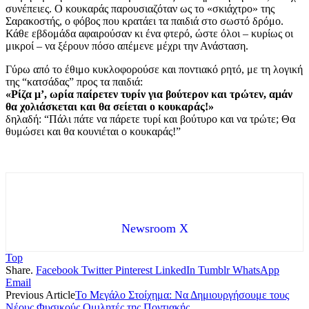
συνέπειες. Ο κουκαράς παρουσιαζόταν ως το «σκιάχτρο» της
Σαρακοστής, ο φόβος που κρατάει τα παιδιά στο σωστό δρόμο.
Κάθε εβδομάδα αφαιρούσαν κι ένα φτερό, ώστε όλοι – κυρίως οι
μικροί – να ξέρουν πόσο απέμενε μέχρι την Ανάσταση.
Γύρω από το έθιμο κυκλοφορούσε και ποντιακό ρητό, με τη λογική
της “κατσάδας” προς τα παιδιά:
«Ρίζα μ’, ωρία παίρετεν τυρίν για βούτερον και τρώτεν, αμάν
θα χολιάσκεται και θα σείεται ο κουκαράς!»
δηλαδή: “Πάλι πάτε να πάρετε τυρί και βούτυρο και να τρώτε; Θα
θυμώσει και θα κουνιέται ο κουκαράς!”
Newsroom X
Top
Share.
Facebook
Twitter
Pinterest
LinkedIn
Tumblr
WhatsApp
Email
Previous Article
Το Μεγάλο Στοίχημα: Να Δημιουργήσουμε τους
Νέους Φυσικούς Ομιλητές της Ποντιακής